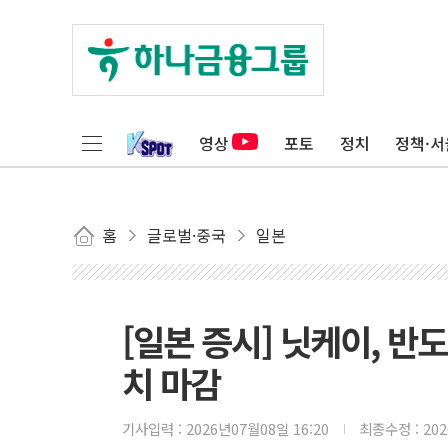
영상
포토
정치
정책·서
홈
글로벌·중국
일본
[일본 증시] 닛케이, 반
치 마감
기사입력 :
2026년07월08일 16:20
최종수정 :
20