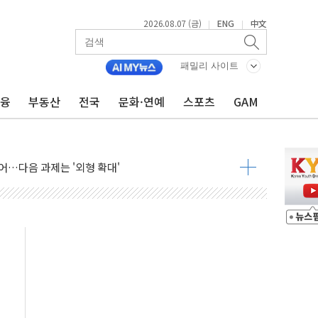
2026.08.07 (금)
ENG
中文
|
|
패밀리 사이트
금융
부동산
전국
문화·연예
스포츠
GAM
행정명령 서명…출생시민권 제한 재시동
군수품 부족설 일축 "막대한 무기 보유"
어…다음 과제는 '외형 확대'
 귀환 조짐에 전월세시장 '긴장'
교환·재매수·다운사이징 '저울질'
항 제한 검토에 유가 3% 급등…금값 보합
다우 5거래일 랠리 '마침표'
합의 막바지.."美와 직접 협상 없어"
·김민석 후보 - 8월 7일
2차 회의…주택 공급 대책 막바지 조율할 듯