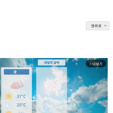
맨위로
더보기
arrow_forward_ios