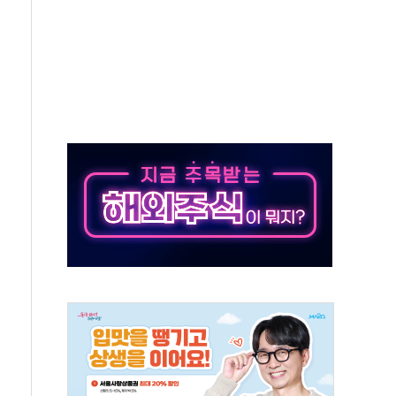
자회견·주요 정당 - 8월 7일
통항 제한 추진…美 "통행 막을 권한 없어"
분 상승… "2분기 기업 순이익 21% 증가" 전망
으로 나토 회원국 공격 검토… 거짓 깃발 작전"
 재회…로봇·AI 데이터센터·모빌리티 구체화
나·아이온큐·도어대시↑ VS 샌디스크·피그마·앱러빈↓
급 반대…상법·자본시장법 개정 논의"
주 차익실현 속 혼조세...웨스턴디지털·샌디스크↓
사에 긴급 안보 점검회의