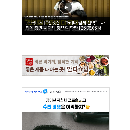
[스팟Live] "전셋집 구하려다 월세 선택"...사
회에 첫발 내디딘 청년의 한탄 | 26.08.06 서울
시 부동산 대토론회