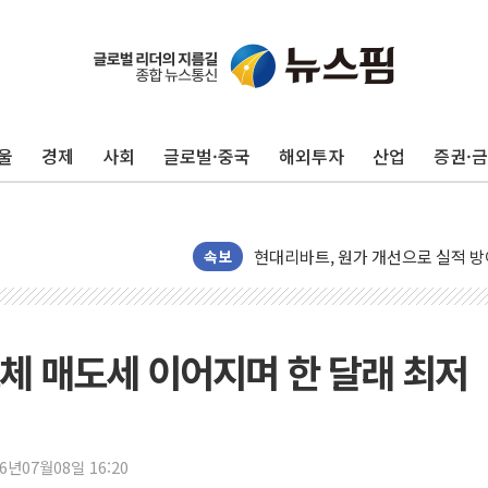
울
경제
사회
글로벌·중국
해외투자
산업
증권·
트럼프, '원정출산 시민권 차단' 
트럼프 "이란전 조만간 끝날 것"…
현대리바트, 원가 개선으로 실적 방
"세금 부담 덜자"…비거주 1주택자
속보
세금 부담 커진 고가 1주택자…맞
[금/유가] 이란의 호르무즈 해협 통
뉴욕증시, 유가·금리 부담에 하락…
도체 매도세 이어지며 한 달래 최저
이란, 오만과 호르무즈 해협 재개방 
[민주 당권주자 일정] 송영길·정청래
李대통령, 오늘 부동산 정책 점검 
26년07월08일 16:20
[오늘의 정치일정] 8월 7일(금)