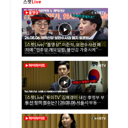
스팟
Live
[스팟Live] *풀영상* 이준석, 보완수사권 폐
지에 "민주당 개악입법, 불안감 가중시켜"｜
26.08.06 개혁신당 보완수사권 폐지 토론회
[스팟Live] '투미TV' 김제경이 내린 李정부 부
동산 정책 점수는? | 26.08.06 서울시 부동산
대토론회