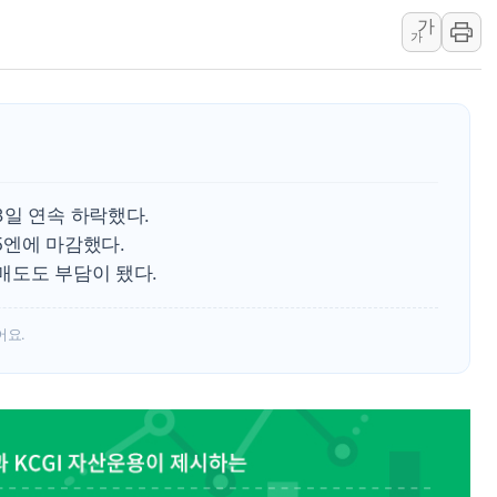
가
[오늘의 국회일정] 상임위·세미나·기
가
이란, 美·이스라엘 선박 호르무즈 
유럽증시, 견조한 실적 소화하며 대부
리투아니아 국방 "러, 우크라 드론
구광모, 내주 실리콘밸리서 젠슨 황
뉴욕증시 개장 전 특징주...모더
3일 연속 하락했다.
김정관 장관 "영업이익 N% 성과
.05엔에 마감했다.
뉴욕증시 프리뷰, 미 주가선물 AI
 매도도 부담이 됐다.
청와대, 북한 단거리 탄도미사일 발
어요.