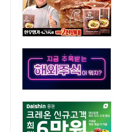
재검토 지시…與 "적극 환영"·野 "졸속 국정"
주의보…10일까지 최대 3.5m 높은 물결
사망 23명…정부, 비상대응기구 가동
, 수도 베이징도 부동산 규제 철폐
위 상승으로 피서객 7명 고립…전원 구조
별똥별 멍' 운영…페르세우스 유성우 관측
시간당 50mm 이상 폭우…호우경보 발효
0대 숨져…온열질환 여부 조사
능시험 오전 집중 편성…체감온도 38도 넘으면 중단