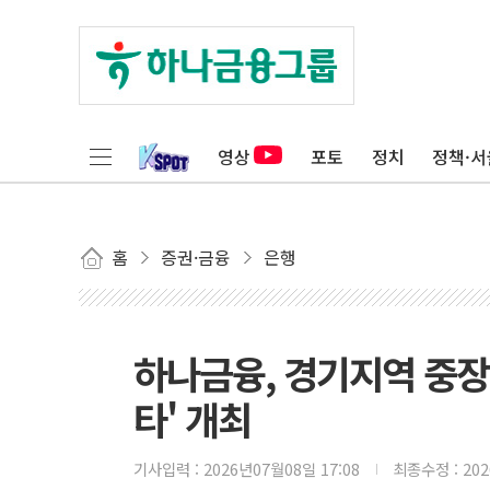
영상
포토
정치
정책·서
홈
증권·금융
은행
하나금융, 경기지역 중장년
타' 개최
기사입력 :
2026년07월08일 17:08
최종수정 :
20