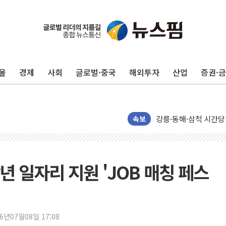
울
경제
사회
글로벌·중국
해외투자
산업
증권·
이번주 국내 주요 금융일정
美, 이란전 출구전략 
강릉·동해·삼척 시간당
폐기물 수거하다 참변
속보
서울 중랑구 주택가서 
李대통령 "결혼 때문에 
여수 오동도 인근 해상
 일자리 지원 'JOB 매칭 페스
추미애, '위안부' 피해
인천 선재도 갯벌서 해루
인천서 말다툼 중 어머니
26년07월08일 17:08
'화합' 꺼낸 김민석에