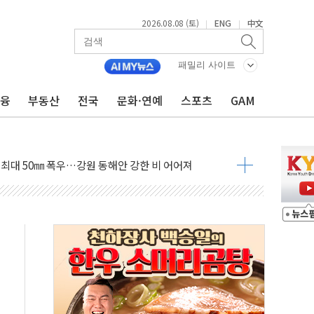
2026.08.08 (토)
ENG
中文
|
|
패밀리 사이트
금융
부동산
전국
문화·연예
스포츠
GAM
(8.10~8.14)
만지작…공습 한계·탄약 부족 현실화
 최대 50㎜ 폭우…강원 동해안 강한 비 어어져
…60대 환경미화원 수거차에 치여 사망
흉기 난동…60대 남성 2명 숨져
손해 보는 일 없게"…'결혼 페널티' 22개 과제 손본다
서 모터보트 전복…1명 사망·1명 실종
자 기림의 날 참석..."국제적 시민 연대로 목소리 내야"
질 중 실종 60대 나흘만에 숨진 채 발견
 흉기 살해 10대 아들 체포
 '뻔뻔' 받아친 정청래…제주 연설서 신경전 고조