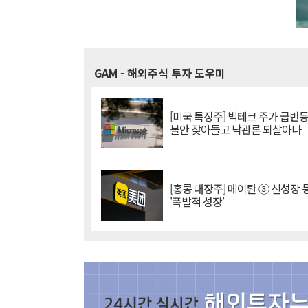
GAM
- 해외주식 투자 도우미
[미국 특징주] 빅테크 주가 급반등..
불안 잦아들고 낙관론 되살아나
[홍콩 대장주] 메이퇀 ③ 신성장
'폭발적 성장'