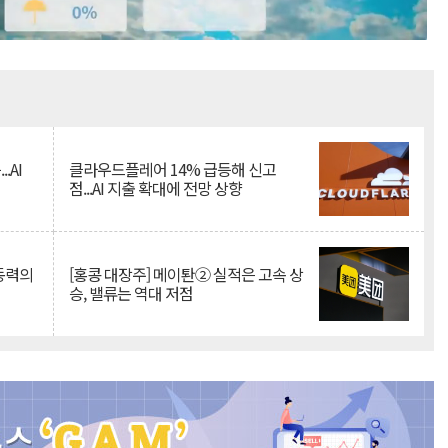
Mute
.AI
클라우드플레어 14% 급등해 신고
점...AI 지출 확대에 전망 상향
 동력의
[홍콩 대장주] 메이퇀② 실적은 고속 상
승, 밸류는 역대 저점