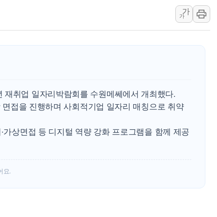
가
李대통령, ISA 개편 
가
동해중부 전 해상 풍랑
연일 폭염에 온열질환 
中 전방위 아파트 부양
인제 용대리 계곡서 수
동해시, 11~14일 '
년 재취업 일자리박람회를 수원메쎄에서 개최했다.
강원 중·남부 동해안 
현장 면접을 진행하며 사회적기업 일자리 매칭으로 취약
청양 밭에서 일하던 9
폭염에 車 운전면허 기
서·가상면접 등 디지털 역량 강화 프로그램을 함께 제공
어요.