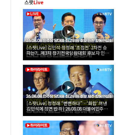
스팟
Live
[스팟Live] 김민석·정청래 ‘초접전’ 2차전 승
자는?...제3차 정기전국당원대회 후보자 인천
합동연설회 생중계 | 26.08.08
[스팟Live] 정청래 “뻔뻔하다”…‘화합’ 꺼낸
김민석에 정면 반격 | 26.08.08 더불어민주당
당대표·최고위원 후보 제주 합동연설회