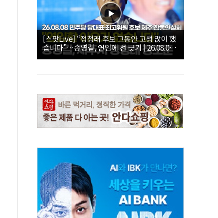
[스팟Live] “정청래 후보 그동안 고생 많이 했
습니다”…송영길, 연임에 선 긋기 | 26.08.08
더불어민주당 당대표·최고위원 후보 제주 합
동연설회