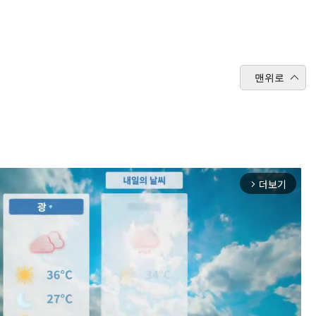
맨위로
더보기
arrow_forward_ios