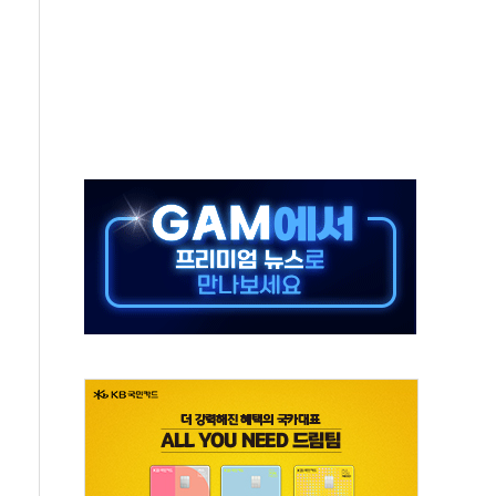
 끝까지 찾겠다"
중 완화 전환점"
적 공급 확대·속도전 총력"
 급등