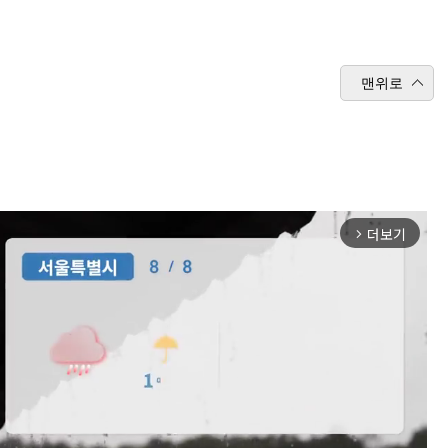
맨위로
더보기
arrow_forward_ios