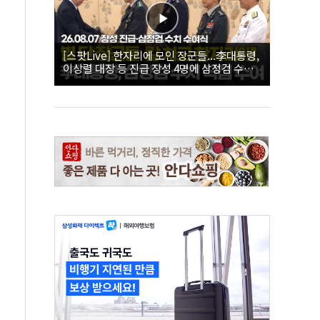
[스팟Live] 한자리에 모인 장군들...李대통령,
이상렬 대장 등 진급 장성 4명에 삼정검 수치
직접 수여｜26.08.07 장성 진급·삼정검 수치
수여식