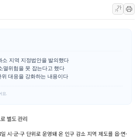
가
보훈부, 미 DPAA와 MOU… "6·25 미군 실종자 7359명
가
트럼프 "금리 내려야"…파월 때와 달리 워시엔 톤 낮춰
특정 정치인 측근 포항시 정책특보 내정설...포항시 '시끌'
李 "해남 태양광, 대한민국 다음 100년 밑거름…수도권 집
李 대통령, '6시간 마라톤 부동산 2차 회의' 주재… "전폭
트럼프, 中 겨냥 폴리실리콘 관세 15% 부과…美 태양광주
구과소 지역 지정법안을 발의했다
 소멸위험을 못 잡는다고 했다
단위 대응을 강화하는 내용이다
어요.
으로 별도 관리
일 시·군·구 단위로 운영돼 온 인구 감소 지역 제도를 읍·면·