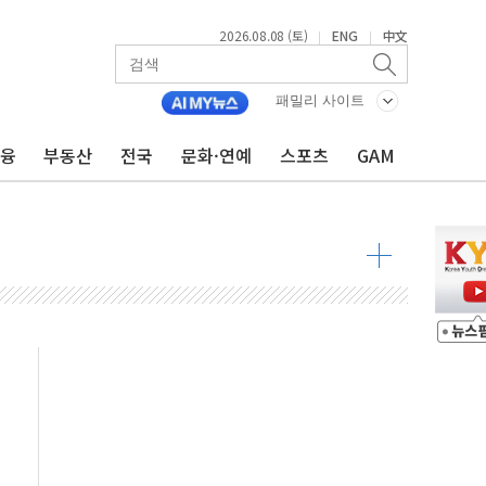
2026.08.08 (토)
ENG
中文
|
|
최고치
 요구
패밀리 사이트
낮아지며 상승… STOXX 600 지수는 나흘 연속 최고치
금융
부동산
전국
문화·연예
스포츠
GAM
세
엘·이란 위협에 맞설 자체 억지력 강화
동
톱'… 美 해상봉쇄 영향
각
체주 '활짝'
스닥 선물 1%대 상승
상 기대 후퇴
·태양광주↑ VS 트레이드데스크·웬디스↓