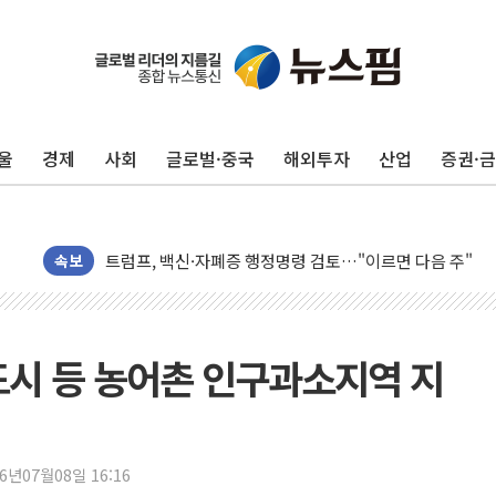
뉴욕증시, 고용 쇼크에 금리 인상 우려 후퇴…S&P500 
트럼프, 쿡 연준 이사 해임 재추진…"26일까지 의혹 소명"
유럽증시, 美 고용 예상 밖 부진에 연준 금리 인상 가능성 
울
경제
사회
글로벌·중국
해외투자
산업
증권·
미 연준 매파 기세 꺾이나…고용 감소에 9월 동결 전망 우
[종합] 이슬람 수니파 3국, '공동방위협정' 체결… 이스라
트럼프, 백신·자폐증 행정명령 검토…"이르면 다음 주"
美 항소법원, 백악관 무도회장 공사 중단 명령…트럼프 제
속보
이란 핵심 원유 수출항 '하르그섬', 최근 1주일 이상 '올스
美 고용 쇼크에 엔화 장중 급등…시장은 "또 개입했나" 촉
[AI MY 뉴스] 뉴욕 반도체주 프리뷰...美 고용 쇼크에 반도
도시 등 농어촌 인구과소지역 지
뉴욕증시 프리뷰, 美 고용 쇼크에 금리 인상 우려 후퇴…나
[종합] 美 7월 고용 2만3000명 감소 '쇼크'…9월 금리 인
[사진] 이슬람 수니파 3개국, 공동방위협정 체결
26년07월08일 16:16
뉴욕증시 개장 전 특징주...아틀라시안·클라우드플레어