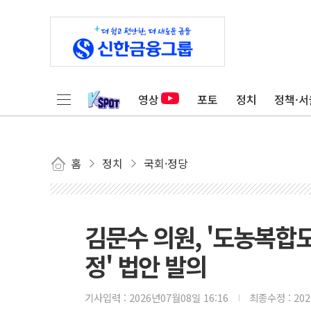
영상
포토
정치
정책·서
홈
정치
국회·정당
김문수 의원, '도농복합
정' 법안 발의
기사입력 :
2026년07월08일 16:16
최종수정 :
20