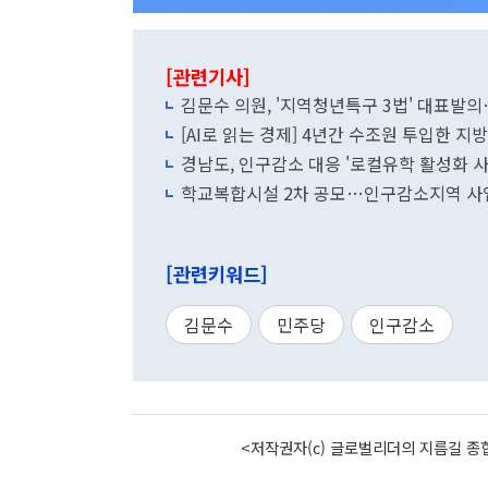
[관련기사]
김문수 의원, '지역청년특구 3법' 대표발
[AI로 읽는 경제] 4년간 수조원 투입한 
경남도, 인구감소 대응 '로컬유학 활성화 사
학교복합시설 2차 공모…인구감소지역 사업
[관련키워드]
김문수
민주당
인구감소
<저작권자(c) 글로벌리더의 지름길 종합