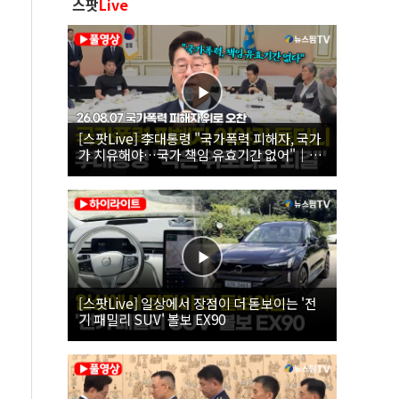
스팟
Live
[스팟Live] 李대통령 "국가폭력 피해자, 국가
가 치유해야…국가 책임 유효기간 없어"｜
26.08.07 국가폭력 피해자 위로 오찬
[스팟Live] 일상에서 장점이 더 돋보이는 '전
기 패밀리 SUV' 볼보 EX90