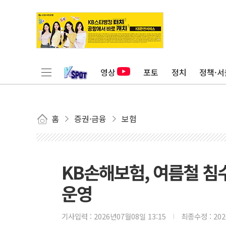
영상
포토
정치
정책·서
홈
증권·금융
보험
KB손해보험, 여름철 침
운영
기사입력 :
2026년07월08일 13:15
최종수정 :
20