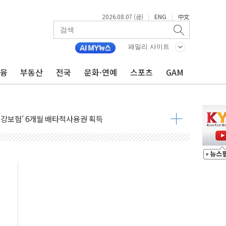
2026.08.07 (금)
ENG
中文
|
|
 온열질환 보장…폭염기 신속 보상 강화
억원
패밀리 사이트
 암 진단 분야 독점 라이선스 계약"
금융
부동산
전국
문화·연예
스포츠
GAM
RN11' 캐나다 IND 신청
단과 군 장병 금융교육·전역 지원 협약
건강보험' 6개월 배타적사용권 획득
더기 상폐 위기…관리종목 우려 지정예고 총 63개
급 경쟁률… 실수요자 관심
신' 26일 출시, 유저의 캐릭터가 AI로 플레이한다
로 혜택 얻는 피드코인 이벤트 진행
시 5년 내 9만가구 순증...이주 대란도 제한적
…한화·흥국·한투 참여
주 52시간제 개선해야…기술격차 확대 막아야"