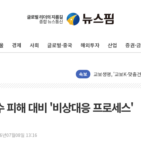
NH농협생명, 농작업 중
아바코, 2분기 매출 120
랩지노믹스 "디엑솜과 美
울
경제
사회
글로벌·중국
해외투자
산업
증권·
보로노이, 폐암 치료제 'V
푸본현대생명, 육군 3군
교보생명, '교보K-맞춤
벼랑 끝 선 '동전주' 무
속보
1순위보다 낮은 특별공
컴투스 '제우스: 오만의 
네이버 클립, 시청 만으
수 피해 대비 '비상대응 프로세스'
서울 재건축·재개발 정상화
[인사] 공정거래위원회
KDB생명 본입찰 3파전
26년07월08일 13:16
반도체공학회 "R&D직 