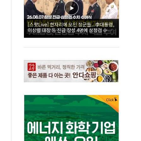
[스팟Live] 한자리에 모인 장군들...李대통령,
이상렬 대장 등 진급 장성 4명에 삼정검 수치
직접 수여｜26.08.07 장성 진급·삼정검 수치
수여식