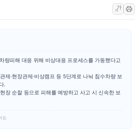
가
카카오, 2026년 임금협
가
현대카드, 박재범·실리카겔
[르포] 육군, 2031년까
송도 신축 아파트서 외벽
깊이가 다른 글로벌 투자 정
"호남 없이 민주 당권 없
 차량피해 대응 위해 비상대응 프로세스를 가동했다고
관제·현장관제·비상캠프 등 5단계로 나눠 침수차량 보
다.
현장 순찰 등으로 피해를 예방하고 사고 시 신속한 보
어요.