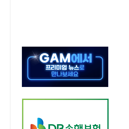
약 타결…연봉 6.3% 인상
 등 8~9월 공연 라인업 공개
지 3개 보급단 '1등급 스마트 물류센터' 전환
 테라스 떨어져…SK에코플랜트 "전수 조사"
보 GAM - 맛보기편 (8/7)
다"...송영길·정청래·김민석, 호남 경선 앞두고 총력전