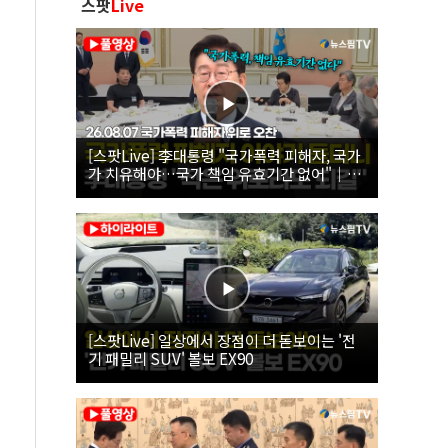
스팟
Live
[스팟Live] 李대통령 "국가폭력 피해자, 국가
가 치유해야…국가 책임 유효기간 없어"｜
26.08.07 국가폭력 피해자 위로 오찬
[스팟Live] 일상에서 장점이 더 돋보이는 '전
기 패밀리 SUV' 볼보 EX90