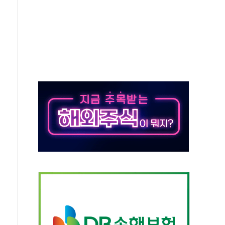
발표...김민석 47.37% 정청래 45.71% 송영길 6.92%
발표...정청래 47.82% 김민석 46.35% 송영길 5.83%
발표...김민석 50.30% 정청래 41.94% 송영길 7.76%
객 400명 맞이…"마음 잇는 시간 되길"
 지급 확정되나…재상고 앞두고 막판 셈법
'행복상자' 전달
극기 거꾸로' 논란…이틀만에 철거
 예술·체육요원 최대 33% 감축
 역대 최대폭 감소한 9.4%↓…유통업계 양극화 심화
 특사'로 콜롬비아 대통령 취임식 참석
시간당 30mm 강한 비...호우 피해 없어
방…野 "청년 우롱 기괴" vs 與 "송구한 해프닝"