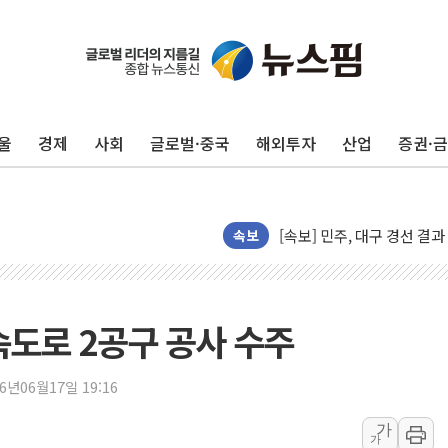
울
경제
사회
글로벌·중국
해외투자
산업
증권·
평택 진위면 공장서 질식사
속보
포항 블루밸리 국가산단에 '
상주 낙동강 선착장 하류서 50
[종합] 김민석, 정청래에 누적 '
도로 2공구 공사 수주
민주당 경북도당위원장에 오중
인천서 말다툼 중 어머니 살
26년06월17일 19:16
김민석, 강원·대구·경북 경선서
가
가
[속보] 민주, 강원·대구·경북 