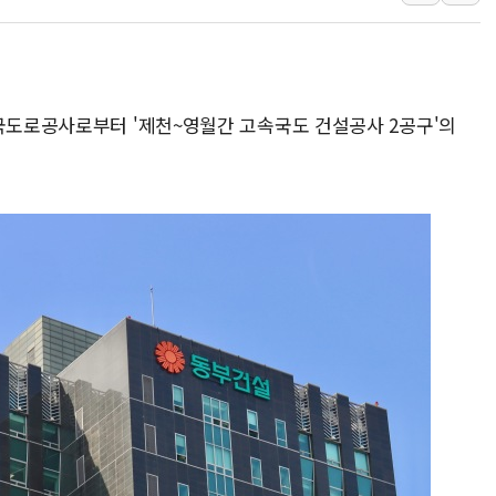
[속보] 민주, 경북 경선 결과 
[속보] 민주, 대구 경선 결과 
[속보] 민주, 강원 경선 결과 
한국도로공사로부터 '제천~영월간 고속국도 건설공사 2공구'의
정재헌 CEO, SKT 장기고
최태원, 노소영에 9440억
하나금융, 명동 소상공인에 
인천시 광복절 현수막 '태
병무청, 보충역 전면 손질…
홈플러스發 대형마트 판매,
윤준병·이해민 의원, '정부
'호우·산사태 주의보' 울진 
여야, 황희 '버스 하우스' 공