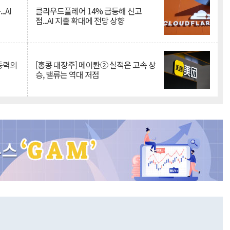
.AI
클라우드플레어 14% 급등해 신고
점...AI 지출 확대에 전망 상향
 동력의
[홍콩 대장주] 메이퇀② 실적은 고속 상
승, 밸류는 역대 저점