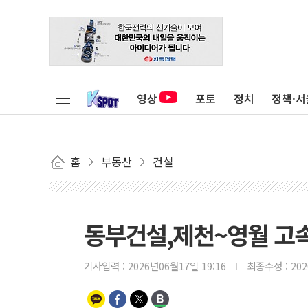
영상
포토
정치
정책·서
홈
부동산
건설
동부건설,제천~영월 고속
기사입력 :
2026년06월17일 19:16
최종수정 :
20