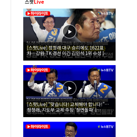
스팟
Live
[스팟Live] 정청래 대구 승리에도 1622표
차…강원·TK 경선 이긴 김민석 1위 수성 |
26.08.09 더불어민주당 당대표·최고위원 후
보 대구·경북 합동연설회
[스팟Live] “맞습니다! 교체해야 합니다!”…
정청래, 지도부 교체 주장 ‘정면돌파’ |
26.08.09 더불어민주당 당대표·최고위원 후
보 대구·경북 합동연설회