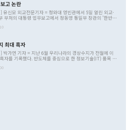
보고 논란
] 유신모 외교전문기자 = 청와대 영빈관에서 5일 열린 외교·
부 부처의 대통령 업무보고에서 정동영 통일부 장관의 '한반도
 구상'과 업무보고 발언이 논란을 빚고 있다. 이날 정 장관의
10
정부 내 조율을 거치지 않은 사안을 정책으로 추진하겠다고 공
는가 하면 사실 관계에 맞지 않은 설명도 있었다. 이재명 대통
로 신중을 기해 달라고 경고했고, 조현 외교부 장관은 '이상
지 최대 흑자
 근거한 비현실적 구상'이라는 비판을 내놨다. 그동안 정 장
책 관련 발언이 물의를 빚은 적은 여러 번 있지만 대통령과 유
] 박가연 기자 = 지난 6월 우리나라의 경상수지가 전월에 이
이 공개적으로 부정적 입장을 표명한 것은 이례적이다. 정 장
 흑자를 기록했다. 반도체를 중심으로 한 정보기술(IT) 품목 수
대북 접근법과 월권을 제어해야 한다는 목소리도 높아지고 있
간 상품수출이 처음으로 1000억달러를 넘어선 영향이다. [자
00
 따르
기자간담회를 하고 있다. [사진=통일부] 2026.07.23 ◆통일
 경상수지는 497억3000만달러 흑자로 집계됐다. 전월(386억
 넘어선 주장 정 장관은 이날 업무보고에서 '한반도 평화공존
)에 이어 두 달 연속 월간 기준 역대 최대 기록을 갈아치웠다.
 설명하면서 이재명 정부 2년차 핵심 과제로 상호 존중·평화
해 상반기 누적 경상수지 흑자는 1910억1000만달러를 기록
·핵 없는 한반도 등 3대 기본 방향을 제시했다. 정 장관은 "대
지 흑자를 견인한 것은 상품수지다. 6월 상품수지는 478억
언어는 멈춰야 한다"면서 주적 용어 대체를 주장했다. 지난 25
 흑자를 기록하며 전월에 이어 역대 최대를 다시 썼다. 국제수
D(완전하고 검증가능하며 되돌릴 수 없는 비핵화) 구도는 이미
수출은 1123억7000만달러로 전년 동월 대비 84.5% 증가하
했다. 또 "현 시점에서 흘러간 선(先)비핵화만 되뇌는 것은
 처음으로 1000억달러를 넘어섰다. 상품수입은 644억8000만
 데 힘이 되지 않는다"고 주장했다. 정 장관은 또 "정전 체제
6% 늘었다. 통관 기준으로는 반도체 수출이 전년 동월 대비
로 바꾸는 논의에 착수하겠다"면서 "북·미 정상회담 견인과
증했고 컴퓨터·주변기기(SSD)는 282.7% 증가했다. IT 품목
화의 동력을 확보하기 위해 최선을 다할 것"이라고 말했다. 하
.4% 늘었으며 비IT 품목도 ▲석유제품(47.5%) ▲화공품
령은 정 장관의 구상에 대부분 제동을 걸었다. 이 대통령은 "평