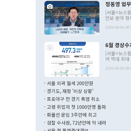
정동영 업무
[서울=뉴스핌
안보 분야 정
평화공존 발전
2026-08-06 06:
발언 중에는 
언한 것이 있
령은 공개적으
6월 경상수
주의적 희망에
관의 대북 정
[서울=뉴스핌
관 부처 장관
어 역대 최대
관의 무리한 
출 호조로 월
다. [정동영 통일부 장관이 지난달 23일 오후 서울 종로구 정부서울청사에
2026-08-06 08:
료=한국은행] 한국은행이 6일 발표한 '2026년 6월 국제수지(잠정)'에
서 취임 1주년 
면 지난 6월
부 장관 권한
1000만달러
서울 외곽 월세 200만원
발전 구상'을
이에 따라 올
적 갈등 해결
경기도, 재정 '비상 상황'
했다. 경상수
결과 혐오의 
9000만달러
프로야구 전 경기 폭염 취소
년간의 CVI
지 기준 상품
고령 취업자 첫 1000만명 돌파
무너졌다고도 
며 월간 기준
현실을 바꾸는
달러로 38.
화물선 운임 3주만에 최고
를 평화 체제
196.9% 급
검찰 수사권, 72년만에 막 내려
함께 4자 대
수출은 160
지만 이 대통
서울 첫 폭염중대경보