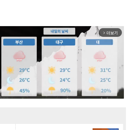
더보기
arrow_forward_ios
Mute