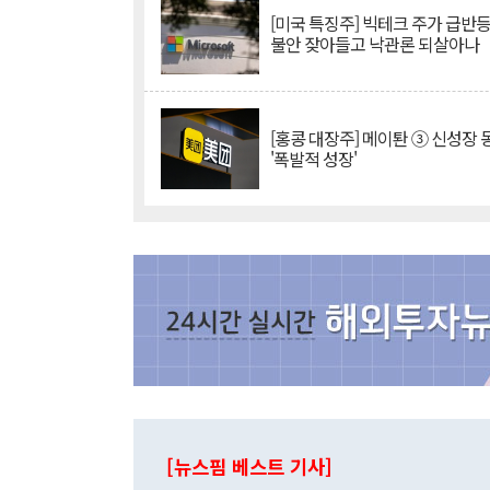
[미국 특징주] 빅테크 주가 급반등..
불안 잦아들고 낙관론 되살아나
[홍콩 대장주] 메이퇀 ③ 신성장
'폭발적 성장'
[뉴스핌 베스트 기사]