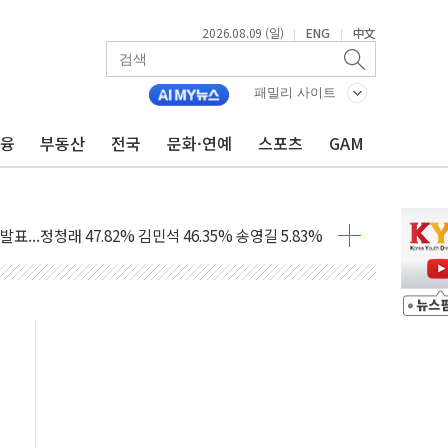
2026.08.09 (일)
ENG
中文
|
|
패밀리 사이트
금융
부동산
전국
문화·연예
스포츠
GAM
고 발생…작업자 1명 숨져
철강 AI융합실증센터' 들어선다
대 숨진 채 발견...경찰, 조사 중
1.48%p' 차 선두 유지...金 46.01% vs 鄭 44.53%
기 당선...합산득표율 68.63%
해 10대 구속…범행 후 반려견도 죽여
 정청래에 승리…金 48.54% vs 鄭 44.40%
경선 결과...김민석 48.54% 정청래 44.40%