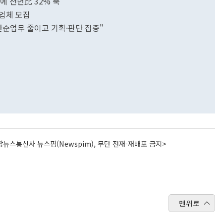
에 전년比 32% 뚝
력업체 모집
"단순업무 줄이고 기획·판단 집중"
뉴스통신사 뉴스핌(Newspim), 무단 전재-재배포 금지>
맨위로