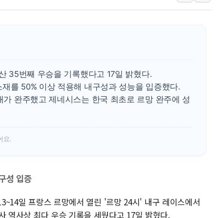
종로·중구 오피스 78%가 준공 
법원, '관저 이전 봐주기 감사' 
성폭력 피해자 보호단체, 경찰수
우크라, 러 탄도미사일 공격에 속
"5.18은 북한 지령" 설교한 목사
산 35번째 우승을 기록했다고 17일 밝혔다.
[종합] 특검, '양평' 원희룡 2
재를 50% 이상 적용해 내구성과 성능을 입증했다.
4대가 완주했고 제네시스는 한국 최초로 르망 완주에 성
[내일날씨] 절기상 '입추'에 폭염
제천 바이오밸리 공장 옥상서 불
개혁신당 "민주, '盧 수사' 악
어요.
CJ온스타일, 2분기 영업익 260
내구성 입증
13~14일 프랑스 르망에서 열린 '르망 24시' 내구 레이스에서
사 역사상 최다 우승 기록을 세웠다고 17일 밝혔다.