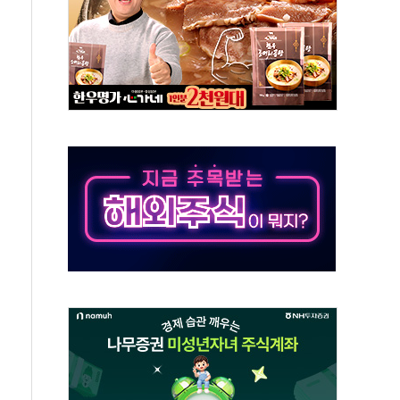
10년 이상…리뉴얼이 경쟁력 가른다
유병호 구속적부심 기각
사개혁위에 보완수사권 폐지 우려 전달
수무책… 패트리엇 미사일 지원, 작년의 3분의 1
 불구속 송치
차 조사…'당정대 회의' 한동훈·방기선 수사도 속도
 절정…서울 한낮 39도
…30여분 만에 진화
연으로 형사사법 틀 바꿔…국민 불안감 가중"
억원…전년 比 21.2%↑