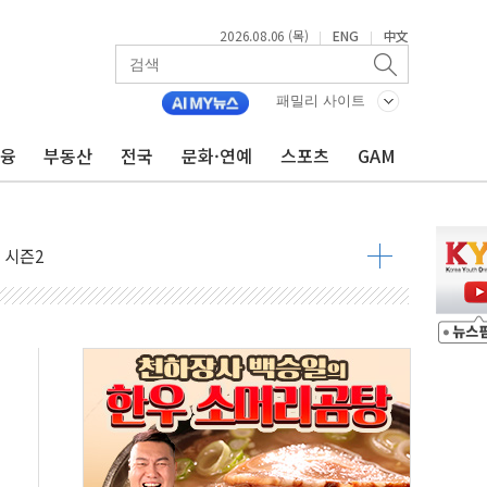
2026.08.06 (목)
ENG
中文
|
|
패밀리 사이트
금융
부동산
전국
문화·연예
스포츠
GAM
아닌 무해한 표면 부식 물질"
0여분만에 진화...외국인 노동자 숨져
 시즌2
·가축 피해 최소화 '총력 대응'
자금 유입에도 박스권…美 암호화폐 법안 처리 여부도 변수
시위 '62일째'..."대부분 여기서 상주"
온열질환자 2665명·사망 23명
두 종목에 코스피 '휘청'
3대·건물 1동 전소
리 탄도미사일 발사