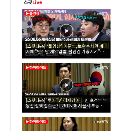
스팟
Live
[스팟Live] *풀영상* 이준석, 보완수사권 폐
지에 "민주당 개악입법, 불안감 가중시켜"｜
26.08.06 개혁신당 보완수사권 폐지 토론회
[스팟Live] '투미TV' 김제경이 내린 李정부 부
동산 정책 점수는? | 26.08.06 서울시 부동산
대토론회