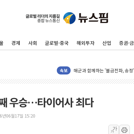
울
경제
사회
글로벌·중국
해외투자
산업
증권·
주한미군 "오산기지 누출, 백린 
구미 폐염산처리업체서 불 2시간3
해군과 함께하는 '불금전파, 송정'
속보
강원도 폭염특보 11일째…온열질환
[코인 시황] 비트코인, ETF 
[르포] 39도 폭염 속 잠실 개표소 
5번째 우승…타이어사 최다
강원·전라권 폭염중대경보 확대…
빚투·레버리지 줄었지만, 반도체 
26년06월17일 15:20
양주 가전제품 창고서 화재…차량 
가
가
[2보] 북한, 원산서 동해상 단거