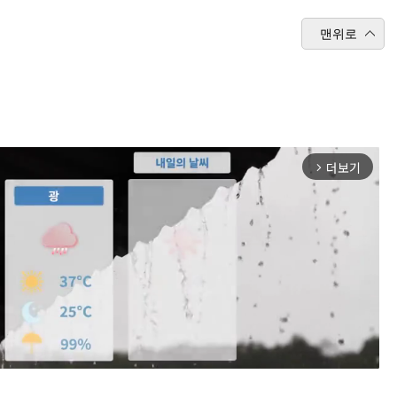
맨위로
더보기
arrow_forward_ios