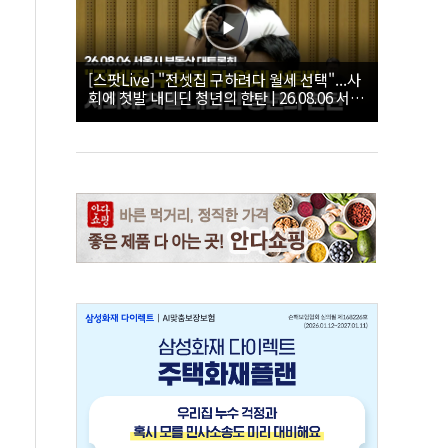
[스팟Live] "전셋집 구하려다 월세 선택"...사
회에 첫발 내디딘 청년의 한탄 | 26.08.06 서울
시 부동산 대토론회