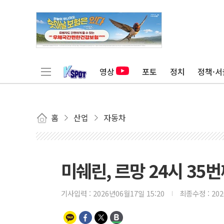
영상
포토
정치
정책·서
홈
산업
자동차
미쉐린, 르망 24시 3
기사입력 :
2026년06월17일 15:20
최종수정 :
20