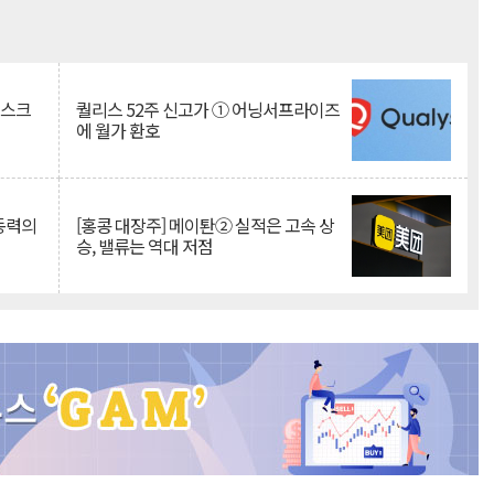
Mute
리스크
퀄리스 52주 신고가 ① 어닝서프라이즈
에 월가 환호
 동력의
[홍콩 대장주] 메이퇀② 실적은 고속 상
승, 밸류는 역대 저점