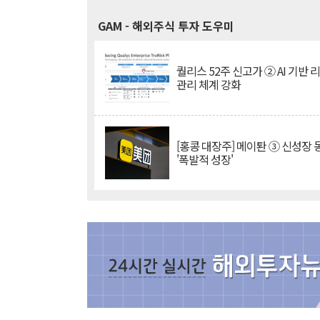
GAM
- 해외주식 투자 도우미
퀄리스 52주 신고가 ② AI 기반 
관리 체계 강화
[홍콩 대장주] 메이퇀 ③ 신성장
'폭발적 성장'