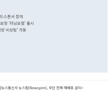
리드스폰서 참여
 보장 '러닝보험' 출시
예방 비상팀' 가동
뉴스통신사 뉴스핌(Newspim), 무단 전재-재배포 금지>