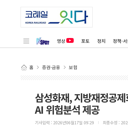
영상
포토
정치
정책·서
홈
증권·금융
보험
삼성화재, 지방재정공제
AI 위험분석 제공
기사입력 :
2026년06월17일 09:29
최종수정 :
20