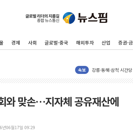
울
경제
사회
글로벌·중국
해외투자
산업
증권·
이번주 국내 주요 금융일정
美, 이란전 출구전략 
강릉·동해·삼척 시간당
폐기물 수거하다 참변
속보
서울 중랑구 주택가서 
李대통령 "결혼 때문에 
여수 오동도 인근 해상
회와 맞손…지자체 공유재산에
추미애, '위안부' 피해
인천 선재도 갯벌서 해루
인천서 말다툼 중 어머니
26년06월17일 09:29
'화합' 꺼낸 김민석에