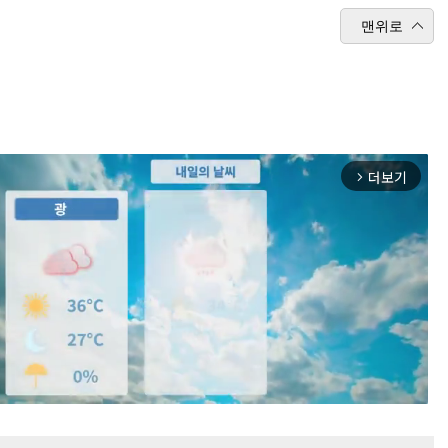
맨위로
더보기
arrow_forward_ios