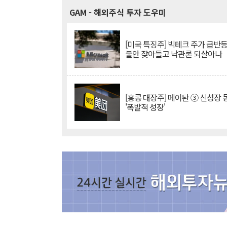
GAM
- 해외주식 투자 도우미
[미국 특징주] 빅테크 주가 급반등..
불안 잦아들고 낙관론 되살아나
[홍콩 대장주] 메이퇀 ③ 신성장
'폭발적 성장'