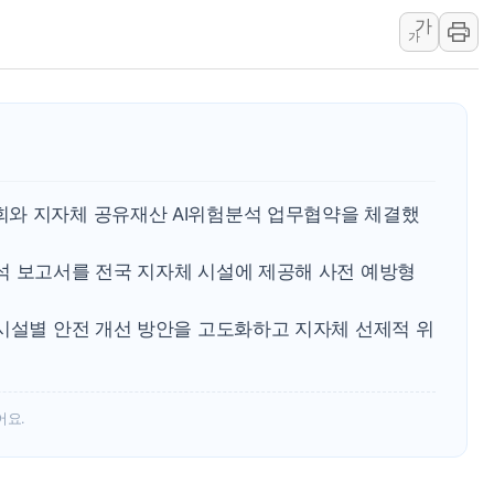
가
李대통령, ISA 개편 
가
동해중부 전 해상 풍랑
연일 폭염에 온열질환 
中 전방위 아파트 부양
인제 용대리 계곡서 수
동해시, 11~14일 '
와 지자체 공유재산 AI위험분석 업무협약을 체결했
강원 중·남부 동해안 
청양 밭에서 일하던 9
석 보고서를 전국 지자체 시설에 제공해 사전 예방형
폭염에 車 운전면허 기
 시설별 안전 개선 방안을 고도화하고 지자체 선제적 위
어요.