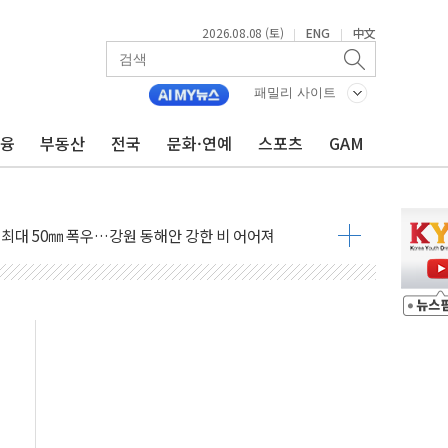
2026.08.08 (토)
ENG
中文
|
|
패밀리 사이트
금융
부동산
전국
문화·연예
스포츠
GAM
(8.10~8.14)
만지작…공습 한계·탄약 부족 현실화
 최대 50㎜ 폭우…강원 동해안 강한 비 어어져
…60대 환경미화원 수거차에 치여 사망
흉기 난동…60대 남성 2명 숨져
손해 보는 일 없게"…'결혼 페널티' 22개 과제 손본다
서 모터보트 전복…1명 사망·1명 실종
자 기림의 날 참석..."국제적 시민 연대로 목소리 내야"
질 중 실종 60대 나흘만에 숨진 채 발견
 흉기 살해 10대 아들 체포
 '뻔뻔' 받아친 정청래…제주 연설서 신경전 고조