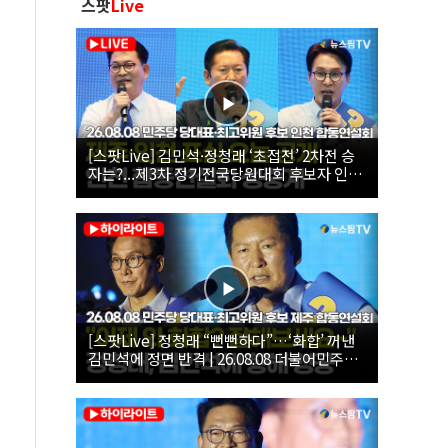
스팟
Live
[스팟Live] 김민석·정청래 ‘초접전’ 2차전 승
자는?...제3차 정기전국당원대회 후보자 인천
합동연설회 생중계 | 26.08.08
[스팟Live] 정청래 “뻔뻔하다”…‘화합’ 꺼낸
김민석에 정면 반격 | 26.08.08 더불어민주당
당대표·최고위원 후보 제주 합동연설회