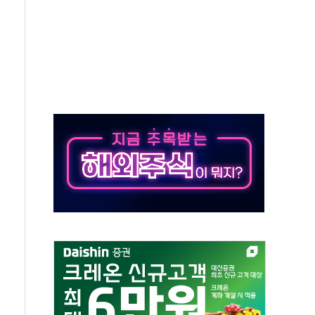
재검토 지시…與 "적극 환영"·野 "졸속 국정"
주의보…10일까지 최대 3.5m 높은 물결
사망 23명…정부, 비상대응기구 가동
, 수도 베이징도 부동산 규제 철폐
위 상승으로 피서객 7명 고립…전원 구조
별똥별 멍' 운영…페르세우스 유성우 관측
시간당 50mm 이상 폭우…호우경보 발효
0대 숨져…온열질환 여부 조사
능시험 오전 집중 편성…체감온도 38도 넘으면 중단