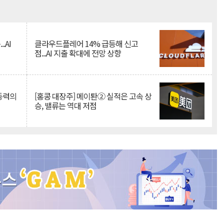
Mute
.AI
클라우드플레어 14% 급등해 신고
점...AI 지출 확대에 전망 상향
 동력의
[홍콩 대장주] 메이퇀② 실적은 고속 상
승, 밸류는 역대 저점