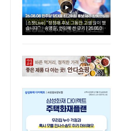
[스팟Live] “정청래 후보 그동안 고생 많이 했
습니다”…송영길, 연임에 선 긋기 | 26.08.08
더불어민주당 당대표·최고위원 후보 제주 합
동연설회