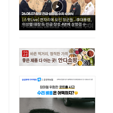
[스팟Live] 한자리에 모인 장군들...李대통령,
이상렬 대장 등 진급 장성 4명에 삼정검 수치
직접 수여｜26.08.07 장성 진급·삼정검 수치
수여식