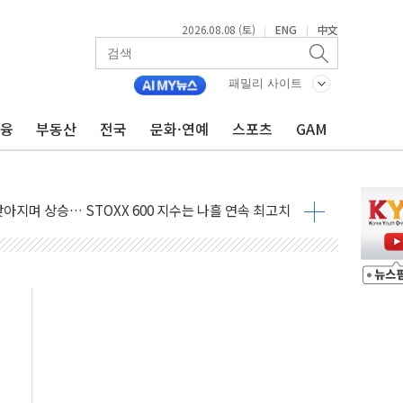
2026.08.08 (토)
ENG
中文
|
|
패밀리 사이트
금융
부동산
전국
문화·연예
스포츠
GAM
최고치
 요구
낮아지며 상승… STOXX 600 지수는 나흘 연속 최고치
세
엘·이란 위협에 맞설 자체 억지력 강화
동
톱'… 美 해상봉쇄 영향
각
체주 '활짝'
스닥 선물 1%대 상승