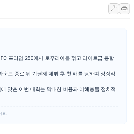
가
[종합] 美 7월 고용 2만3000명 감소 '쇼크'…9월 금리 인
가
[사진] 이슬람 수니파 3개국, 공동방위협정 체결
뉴욕증시 개장 전 특징주...아틀라시안·클라우드플레어
보훈부, 미 DPAA와 MOU… "6·25 미군 실종자 7359명
트럼프 "금리 내려야"…파월 때와 달리 워시엔 톤 낮춰
특정 정치인 측근 포항시 정책특보 내정설...포항시 '시끌'
UFC 프리덤 250에서 토푸리아를 꺾고 라이트급 통합
李 "해남 태양광, 대한민국 다음 100년 밑거름…수도권 집
李 대통령, '6시간 마라톤 부동산 2차 회의' 주재… "전폭
라운드 종료 뒤 기권해 데뷔 후 첫 패를 당하며 상징적
트럼프, 中 겨냥 폴리실리콘 관세 15% 부과…美 태양광주
생일에 맞춘 이번 대회는 막대한 비용과 이해충돌·정치적
어요.