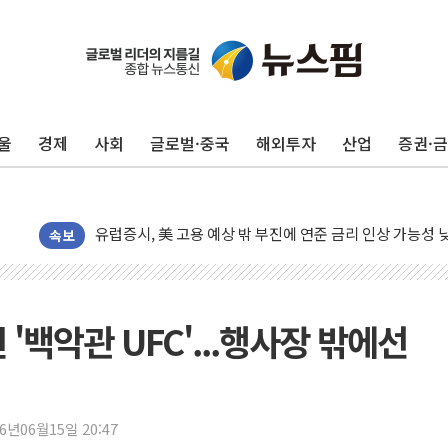
울
경제
사회
글로벌·중국
해외투자
산업
증권·
뉴욕증시, 고용 쇼크에 금리 인상 우려 후퇴…S&P500 
트럼프, 쿡 연준 이사 해임 재추진…"26일까지 의혹 소명"
유럽증시, 美 고용 예상 밖 부진에 연준 금리 인상 가능성 
미 연준 매파 기세 꺾이나…고용 감소에 9월 동결 전망 우
속보
[종합] 이슬람 수니파 3국, '공동방위협정' 체결… 이스라
트럼프, 백신·자폐증 행정명령 검토…"이르면 다음 주"
美 항소법원, 백악관 무도회장 공사 중단 명령…트럼프 제
'백악관 UFC'...행사장 밖에선
이란 핵심 원유 수출항 '하르그섬', 최근 1주일 이상 '올스
美 고용 쇼크에 엔화 장중 급등…시장은 "또 개입했나" 촉
[AI MY 뉴스] 뉴욕 반도체주 프리뷰...美 고용 쇼크에 반도
26년06월15일 20:47
뉴욕증시 프리뷰, 美 고용 쇼크에 금리 인상 우려 후퇴…나