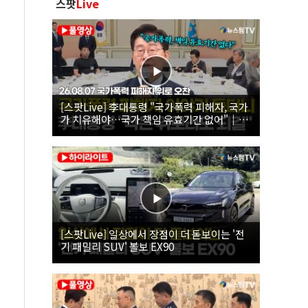
스팟
Live
[스팟Live] 李대통령 "국가폭력 피해자, 국가
가 치유해야…국가 책임 유효기간 없어"｜
26.08.07 국가폭력 피해자 위로 오찬
[스팟Live] 일상에서 장점이 더 돋보이는 '전
기 패밀리 SUV' 볼보 EX90