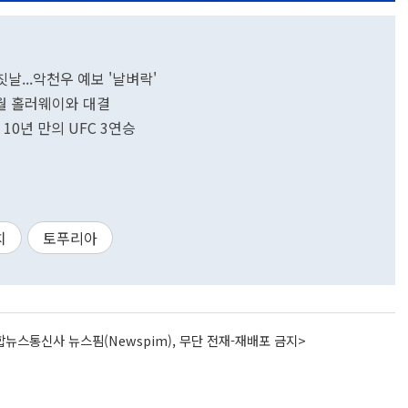
칫날...악천우 예보 '날벼락'
.7월 홀러웨이와 대결
 10년 만의 UFC 3연승
치
토푸리아
뉴스통신사 뉴스핌(Newspim), 무단 전재-재배포 금지>