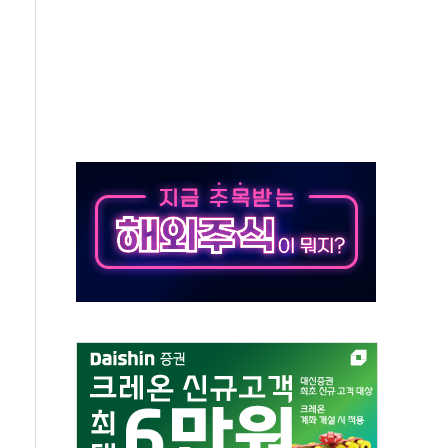
상 기대 후퇴
·태양광주↑ VS 트레이드데스크·웬디스↓
 끝까지 찾겠다"
중 완화 전환점"
적 공급 확대·속도전 총력"
 급등