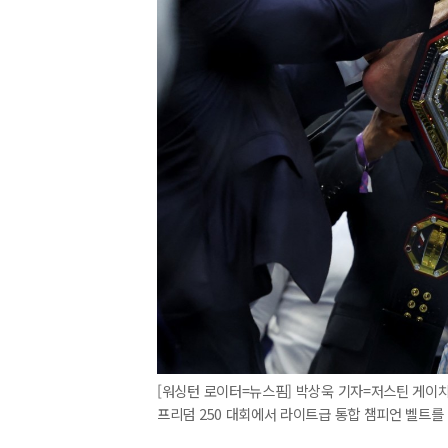
[워싱턴 로이터=뉴스핌] 박상욱 기자=저스틴 게이치가
프리덤 250 대회에서 라이트급 통합 챔피언 벨트를 들어 