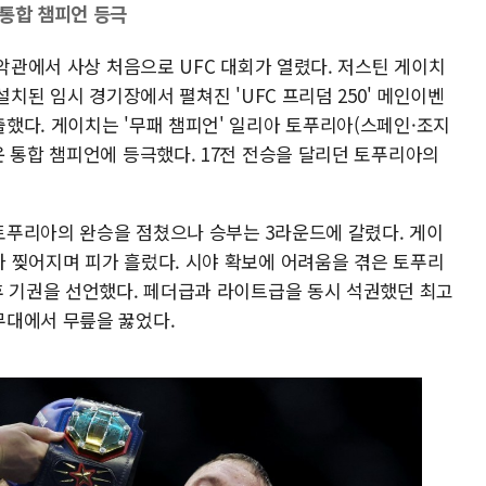
 통합 챔피언 등극
백악관에서 사상 처음으로 UFC 대회가 열렸다. 저스틴 게이치
설치된 임시 경기장에서 펼쳐진 'UFC 프리덤 250' 메인이벤
했다. 게이치는 '무패 챔피언' 일리아 토푸리아(스페인·조지
운 통합 챔피언에 등극했다. 17전 전승을 달리던 토푸리아의
토푸리아의 완승을 점쳤으나 승부는 3라운드에 갈렸다. 게이
 찢어지며 피가 흘렀다. 시야 확보에 어려움을 겪은 토푸리
후 기권을 선언했다. 페더급과 라이트급을 동시 석권했던 최고
무대에서 무릎을 꿇었다.