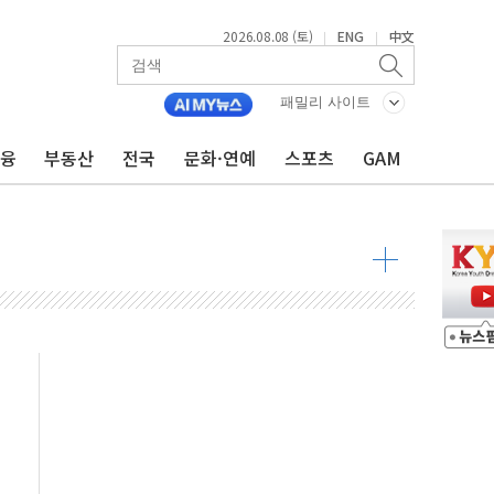
2026.08.08 (토)
ENG
中文
|
|
패밀리 사이트
낮아지며 상승… STOXX 600 지수는 나흘 연속 최고치
금융
부동산
전국
문화·연예
스포츠
GAM
세
엘·이란 위협에 맞설 자체 억지력 강화
동
톱'… 美 해상봉쇄 영향
각
체주 '활짝'
스닥 선물 1%대 상승
상 기대 후퇴