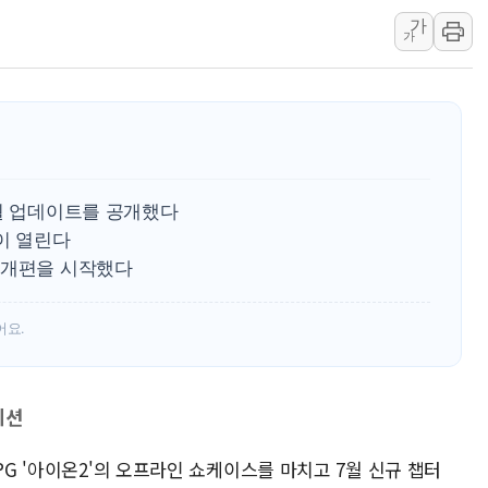
뉴욕증시 개장 전 특징주...아틀라시안·클라우드플레어
가
가
보훈부, 미 DPAA와 MOU… "6·25 미군 실종자 7359명
트럼프 "금리 내려야"…파월 때와 달리 워시엔 톤 낮춰
특정 정치인 측근 포항시 정책특보 내정설...포항시 '시끌'
李 "해남 태양광, 대한민국 다음 100년 밑거름…수도권 집
李 대통령, '6시간 마라톤 부동산 2차 회의' 주재… "전폭
트럼프, 中 겨냥 폴리실리콘 관세 15% 부과…美 태양광주
7월 업데이트를 공개했다
전이 열린다
[사진] 빈살만과 에르도안의 만남
 개편을 시작했다
이란와이어 "이란 최고지도자 위독…곧 사망해도 놀랍지 
어요.
이션
PG '아이온2'의 오프라인 쇼케이스를 마치고 7월 신규 챕터