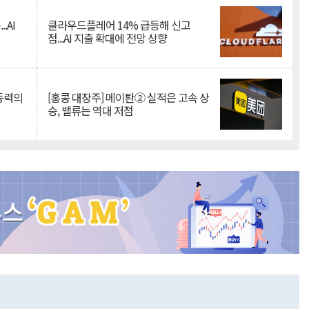
.AI
클라우드플레어 14% 급등해 신고
점...AI 지출 확대에 전망 상향
 동력의
[홍콩 대장주] 메이퇀② 실적은 고속 상
승, 밸류는 역대 저점