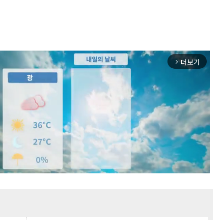
더보기
arrow_forward_ios
Mute