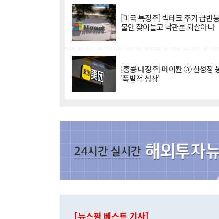
[미국 특징주] 빅테크 주가 급반등..
불안 잦아들고 낙관론 되살아나
[홍콩 대장주] 메이퇀 ③ 신성장
'폭발적 성장'
[뉴스핌 베스트 기사]