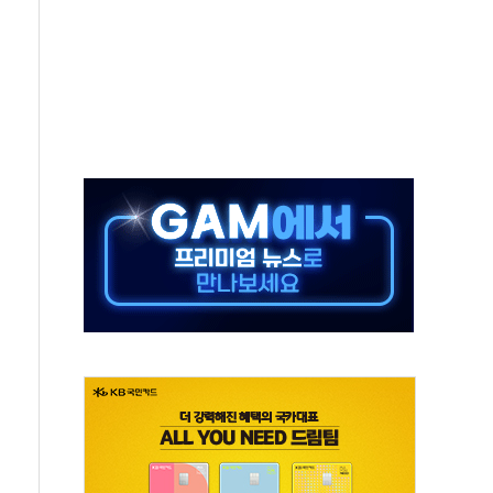
·태양광주↑ VS 트레이드데스크·웬디스↓
 끝까지 찾겠다"
중 완화 전환점"
적 공급 확대·속도전 총력"
 급등
않아"