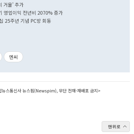
의 거울' 추가
분기 영업이익 전년비 2070% 증가
십 25주년 기념 PC방 회동
엔씨
뉴스통신사 뉴스핌(Newspim), 무단 전재-재배포 금지>
맨위로