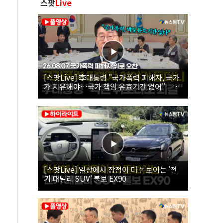
스팟
Live
[스팟Live] 李대통령 "국가폭력 피해자, 국가
가 치유해야…국가 책임 유효기간 없어"｜
26.08.07 국가폭력 피해자 위로 오찬
[스팟Live] 일상에서 장점이 더 돋보이는 '전
기 패밀리 SUV' 볼보 EX90