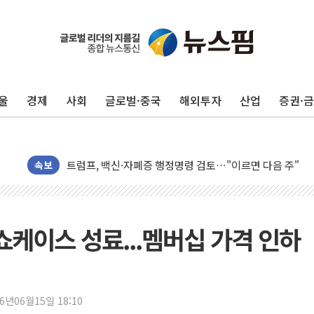
유럽증시, 美 고용 예상 밖 부진에 연준 금리 인상 가능성 
울
경제
사회
글로벌·중국
해외투자
산업
증권·
미 연준 매파 기세 꺾이나…고용 감소에 9월 동결 전망 우
[종합] 이슬람 수니파 3국, '공동방위협정' 체결… 이스라
트럼프, 백신·자폐증 행정명령 검토…"이르면 다음 주"
속보
美 항소법원, 백악관 무도회장 공사 중단 명령…트럼프 제
이란 핵심 원유 수출항 '하르그섬', 최근 1주일 이상 '올스
美 고용 쇼크에 엔화 장중 급등…시장은 "또 개입했나" 촉
쇼케이스 성료...멤버십 가격 인하
[AI MY 뉴스] 뉴욕 반도체주 프리뷰...美 고용 쇼크에 반도
뉴욕증시 프리뷰, 美 고용 쇼크에 금리 인상 우려 후퇴…나
[종합] 美 7월 고용 2만3000명 감소 '쇼크'…9월 금리 인
26년06월15일 18:10
[사진] 이슬람 수니파 3개국, 공동방위협정 체결