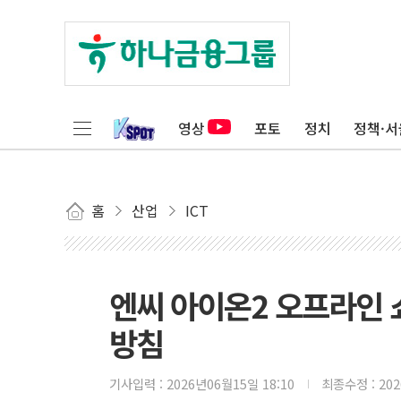
영상
포토
정치
정책·서
홈
산업
ICT
엔씨 아이온2 오프라인 
방침
기사입력 :
2026년06월15일 18:10
최종수정 :
20