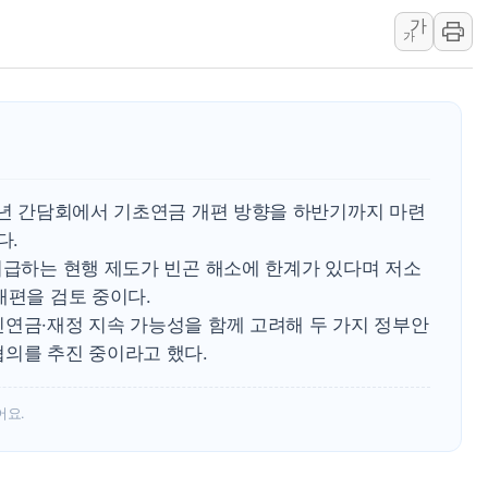
가
정재헌 CEO, SKT 장기고
가
최태원, 노소영에 9440억
하나금융, 명동 소상공인에 
인천시 광복절 현수막 '태
병무청, 보충역 전면 손질…
홈플러스發 대형마트 판매,
1주년 간담회에서 기초연금 개편 방향을 하반기까지 마련
윤준병·이해민 의원, '정부
다.
'호우·산사태 주의보' 울진 
지급하는 현행 제도가 빈곤 해소에 한계가 있다며 저소
여야, 황희 '버스 하우스' 공
개편을 검토 중이다.
민연금·재정 지속 가능성을 함께 고려해 두 가지 정부안
협의를 추진 중이라고 했다.
어요.