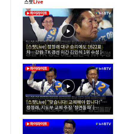
스팟
Live
[스팟Live] 정청래 대구 승리에도 1622표
차…강원·TK 경선 이긴 김민석 1위 수성 |
26.08.09 더불어민주당 당대표·최고위원 후
보 대구·경북 합동연설회
[스팟Live] “맞습니다! 교체해야 합니다!”…
정청래, 지도부 교체 주장 ‘정면돌파’ |
26.08.09 더불어민주당 당대표·최고위원 후
보 대구·경북 합동연설회