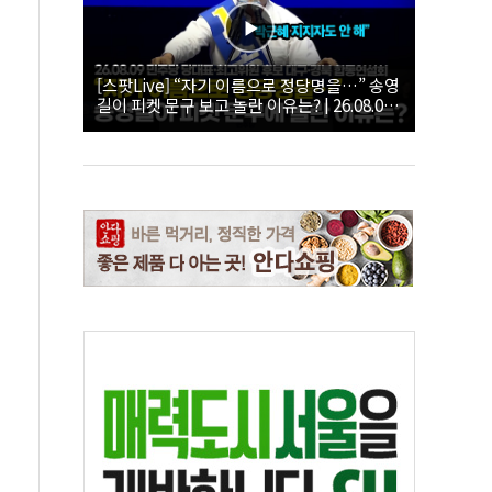
[스팟Live] “자기 이름으로 정당명을…” 송영
길이 피켓 문구 보고 놀란 이유는? | 26.08.09
더불어민주당 당대표·최고위원 후보 대구·경
북 합동연설회