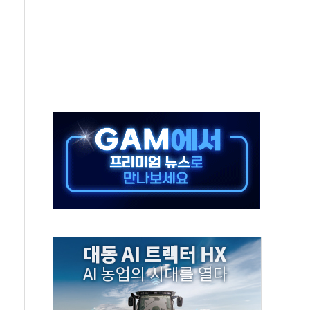
객 400명 맞이…"마음 잇는 시간 되길"
 지급 확정되나…재상고 앞두고 막판 셈법
'행복상자' 전달
극기 거꾸로' 논란…이틀만에 철거
 예술·체육요원 최대 33% 감축
 역대 최대폭 감소한 9.4%↓…유통업계 양극화 심화
 특사'로 콜롬비아 대통령 취임식 참석
시간당 30mm 강한 비...호우 피해 없어
방…野 "청년 우롱 기괴" vs 與 "송구한 해프닝"