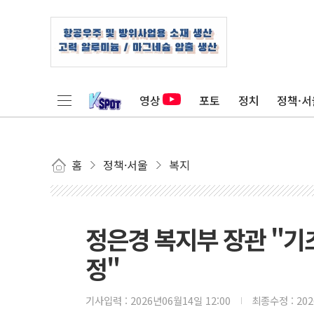
영상
포토
정치
정책·서
홈
정책·서울
복지
정은경 복지부 장관 "기
정"
기사입력 :
2026년06월14일 12:00
최종수정 :
20