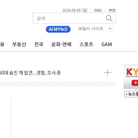
2026.08.09 (일)
ENG
中文
|
|
패밀리 사이트
금융
부동산
전국
문화·연예
스포츠
GAM
고 발생…작업자 1명 숨져
철강 AI융합실증센터' 들어선다
대 숨진 채 발견...경찰, 조사 중
1.48%p' 차 선두 유지...金 46.01% vs 鄭 44.53%
기 당선...합산득표율 68.63%
해 10대 구속…범행 후 반려견도 죽여
 정청래에 승리…金 48.54% vs 鄭 44.40%
경선 결과...김민석 48.54% 정청래 44.40%
발표...김민석 47.37% 정청래 45.71% 송영길 6.92%
발표...정청래 47.82% 김민석 46.35% 송영길 5.83%
발표...김민석 50.30% 정청래 41.94% 송영길 7.76%