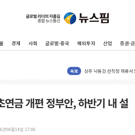
울
경제
사회
글로벌·중국
해외투자
산업
증권·
평택 진위면 공장서 질식사
포항 블루밸리 국가산단에 '
상주 낙동강 선착장 하류서 50
[종합] 김민석, 정청래에 누적 '
속보
민주당 경북도당위원장에 오중
인천서 말다툼 중 어머니 살
김민석, 강원·대구·경북 경선서
초연금 개편 정부안, 하반기 내 설
[속보] 민주, 강원·대구·경북 
[속보] 민주, 경북 경선 결과 
[속보] 민주, 대구 경선 결과 
26년06월14일 17:06
[속보] 민주, 강원 경선 결과 