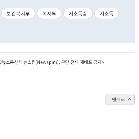
보건복지부
복지부
저소득층
저소득
뉴스통신사 뉴스핌(Newspim), 무단 전재-재배포 금지>
맨위로