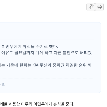
가
[기자수첩] ISA 개편, 국
가
美 태양광 수입장벽에 한화큐
두나무, 경찰청 '압수 디지
교보증권, 10일까지 코스피2
[뉴스핌 뉴스레터 Today AN
NXT, 12일부터 프리마켓 
리 이민우에게 휴식을 주기로 했다.
보름째 잠 못 드는 서울…30
 이유로 월요일까지 쉬게 하고 다른 불펜으로 버티겠
미일 환율공조 뒷말 무성..
우유자조금, 노인복지관 찾아
는 가운데 한화는 KIA·두산과 중위권 치열한 순위 싸
어요.
패배를 허용한 마무리 이민우에게 휴식을 준다.