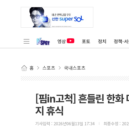
영상
포토
정치
정책·서
홈
스포츠
국내스포츠
[핌in고척] 흔들린 한화
지 휴식
기사입력 :
2026년06월13일 17:34
최종수정 :
20