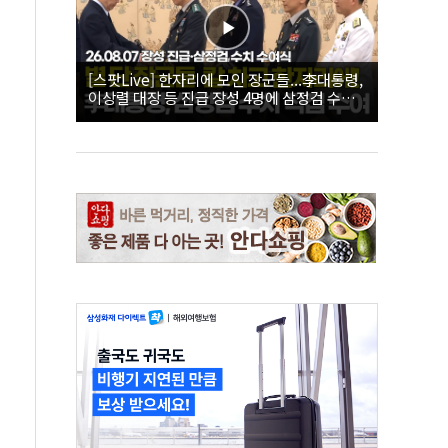
[스팟Live] 한자리에 모인 장군들...李대통령,
이상렬 대장 등 진급 장성 4명에 삼정검 수치
직접 수여｜26.08.07 장성 진급·삼정검 수치
수여식