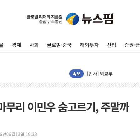
울
경제
사회
글로벌·중국
해외투자
산업
증권·
호남반도체 산단 하루 65
[일본 증시] 닛케이, 레이저
[인사] 외교부
롯데케미칼, 2분기 영업익 1
속보
외교부, 美 의원들 정통망법 
'세기의 거래', 인도 50조
하나은행, 7일부터 비대면 
 마무리 이민우 숨고르기, 주말까
공진원, 맨시티 선수단에 한
GS25 '소비뇽레몬블랑하이
李대통령, 국가폭력 피해자
26년06월13일 18:33
신세계百, 포트넘앤메이슨 