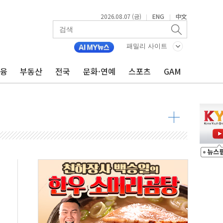
2026.08.07 (금)
ENG
中文
|
|
패밀리 사이트
금융
부동산
전국
문화·연예
스포츠
GAM
만톤 용수 필요…절반은 하수처리수로 공급한다
텍·SBG 실적 우려에 이틀째 하락...토픽스는 상승
101억 '흑자전환'
비판에 반박..."디지털 환경 변화에 따른 것"
원 규모 라팔 도입 속도...프랑스 인도에 판매 제안서 제출
주담대 신규 취급 중단
글 디자인 협업 제품 전달
볼', 레드닷 디자인 어워드 수상
 청와대로 초청해 사과…"국가가 책임 다하겠다"
9주년 여름 기획세트 출시