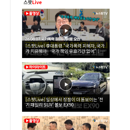
스팟
Live
[스팟Live] 李대통령 "국가폭력 피해자, 국가
가 치유해야…국가 책임 유효기간 없어"｜
26.08.07 국가폭력 피해자 위로 오찬
[스팟Live] 일상에서 장점이 더 돋보이는 '전
기 패밀리 SUV' 볼보 EX90