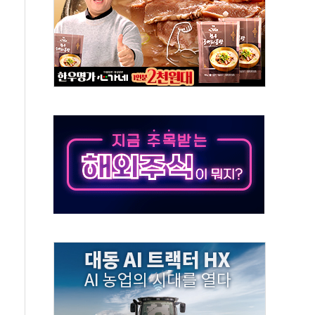
장 살리기보다 투자자 설득이 먼저
셀·OCI '반색'…비중국산 부담은 변수
털자산 커스터디' 사업 맡는다
00 지수 기초자산 원금지급형 ELB 공모
DA] 8월 7일
상·하한가 주문 제한…'SK하이닉스 사태' 재발 방지
도 열대야에 피로 누적 '건강 적신호'
."맘대로 팔지도 못하는데 무슨 기축통화"
 어르신 우유 지원 점검