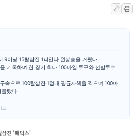
강릉·동해·삼척 시간당 최대 
가
폐기물 수거하다 참변…60대
가
서울 중랑구 주택가서 흉기 난
李대통령 "결혼 때문에 손해 
여수 오동도 인근 해상서 모
추미애, '위안부' 피해자 기림
인천 선재도 갯벌서 해루질 중
 9이닝 15탈삼진 1피안타 완봉승을 거뒀다
인천서 말다툼 중 어머니 흉기
5마일을 기록하며 한 경기 최다 100마일 투구와 선발투수
'화합' 꺼낸 김민석에 '뻔뻔
 구속으로 100탈삼진·1점대 평균자책을 찍으며 100마
李대통령, ISA 개편 재검토 
떠올랐다
어요.
탈삼진 '매덕스'