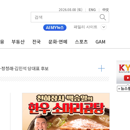
2026.08.08 (토)
ENG
中文
|
|
패밀리 사이트
금융
부동산
전국
문화·연예
스포츠
GAM
산사태 주의보'...경북도, 호우 피해·통제구간 없어
%p' 차 재역전 성공...金 45.42% vs 鄭 44.56%
·정청래·김민석 당대표 후보
 정청래에 승리...47.75% vs 42.08%
과 발표...김민석 47.75% 정청래 42.08%
표...김민석 45.09% 정청래 43.27% 송영길 11.63%
표...김민석 52.64% 정청래 39.89% 송영길 7.47%
0~8.14)
…공습 한계·탄약 부족 현실화