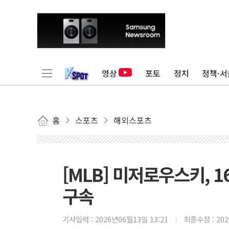
영상
포토
정치
정책·서
홈
스포츠
해외스포츠
[MLB] 미저로우스키, 1
구속
기사입력 :
2026년06월13일 13:21
최종수정 :
20