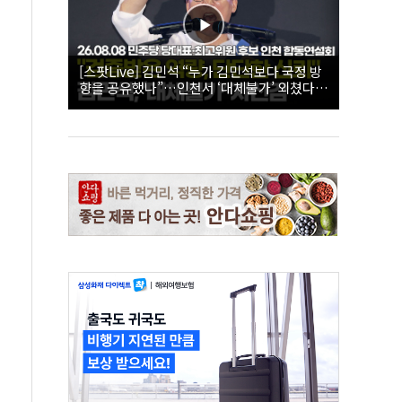
[스팟Live] 김민석 “누가 김민석보다 국정 방
향을 공유했나”…인천서 ‘대체불가’ 외쳤다 |
26.08.08 더불어민주당 당대표·최고위원 후
보 인천 합동연설회