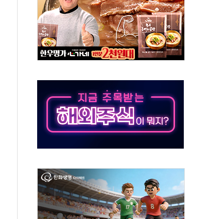
50㎜ 폭우…강원 동해안 강한 비 이어져
 환경미화원 수거차에 치여 사망
동…60대 남성 2명 숨져
보는 일 없게"…'결혼 페널티' 22개 과제 손본다
터보트 전복…1명 사망·1명 실종
의 날 참석..."국제적 시민 연대로 목소리 내야"
 실종 60대 나흘만에 숨진 채 발견
 살해 10대 아들 체포
' 받아친 정청래…제주 연설서 신경전 고조
지시…與 "적극 환영"·野 "졸속 국정"