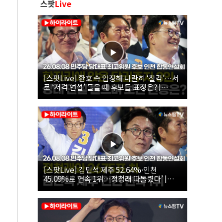
스팟
Live
[스팟Live] 환호 속 입장해 나란히 ‘찰칵’…서
로 ‘저격 연설’ 들을 때 후보들 표정은? |
26.08.08 더불어민주당 당대표·최고위원 후
보 인천 합동연설회
[스팟Live] 김민석 제주 52.64%·인천
45.09%로 연속 1위…정청래 따돌렸다’ |
26.08.08 더불어민주당 당대표·최고위원 후
보 인천 합동연설회