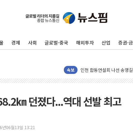
울
경제
사회
글로벌·중국
해외투자
산업
증권·
울진·영덕 '호우특보'-포항 '
[종합] 김민석, 정청래에 '0.86
인천 합동연설회 나선 송영길
속보
김민석, 2주차 제주·인천 경선서
인사하는 김민석 당대표 후보
[속보] 민주, 제주·인천 경선 결
68.2㎞ 던졌다...역대 선발 최고
[속보] 민주, 인천 경선 결과 발
[속보] 민주, 제주 경선 결과 발
이번주 국내 주요 금융일정(8.1
美, 이란전 출구전략 만지작
26년06월13일 13:21