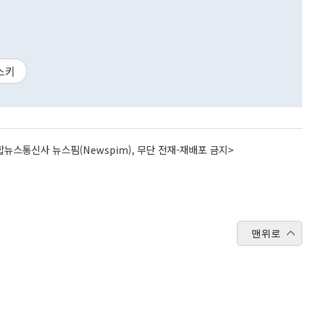
스키
뉴스통신사 뉴스핌(Newspim), 무단 전재-재배포 금지>
맨위로