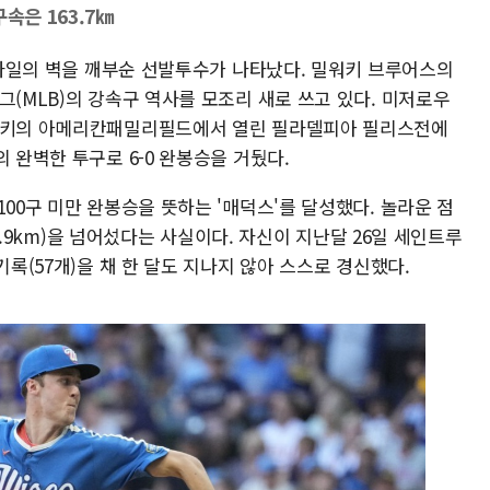
속은 163.7㎞
00마일의 벽을 깨부순 선발투수가 나타났다. 밀워키 브루어스의
그(MLB)의 강속구 역사를 모조리 새로 쓰고 있다. 미저로우
밀워키의 아메리칸패밀리필드에서 열린 필라델피아 필리스전에
 완벽한 투구로 6-0 완봉승을 거뒀다.
100구 미만 완봉승을 뜻하는 '매덕스'를 달성했다. 놀라운 점
160.9km)을 넘어섰다는 사실이다. 자신이 지난달 26일 세인트루
기록(57개)을 채 한 달도 지나지 않아 스스로 경신했다.