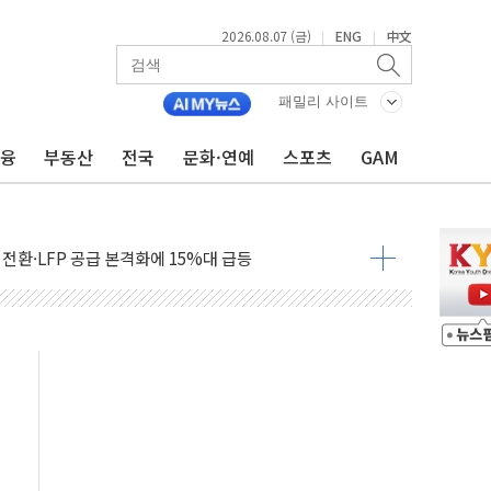
2026.08.07 (금)
ENG
中文
|
|
패밀리 사이트
금융
부동산
전국
문화·연예
스포츠
GAM
로병원과 AI 정밀의료 협력
년 더...중기부, '피터팬 증후군' 완화 나선다
 전환·LFP 공급 본격화에 15%대 급등
 7일]
" 드파인 아르티아 15가구 '줍줍' 나왔다
억원 26% ↑..."외형·수익 동반 성장"
청정유정란 3만5775알 기부
바 제쳤다…산업 예측 AI 잇단 세계 1위
 공급 지지부잔...숫자보다 실천 가능한 대책이 중요"