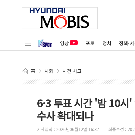
영상
포토
정치
정책·서
홈
사회
사건·사고
6·3 투표 시간 '밤 10
수사 확대되나
기사입력 :
2026년06월12일 16:37
최종수정 :
20