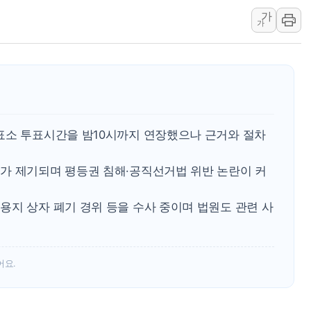
가
경제6단체, 세제개편안 
가
전세사기 등 '민생 전담
[뉴스핌 이 시각 글로벌 P
남성, 'NS AI LINK' 
예탁결제원, 비상장주식
올데이올가닉, 정부 '혁신
표소 투표시간을 밤10시까지 연장했으나 근거와 절차
엑스플러스, '갤럭시 Z 
삼성증권, 연금저축계좌 
가 제기되며 평등권 침해·공직선거법 위반 논란이 커
신한자산운용, 팔란티어 
강원·호남·대구경북 곳곳
용지 상자 폐기 경위 등을 수사 중이며 법원도 관련 사
어요.