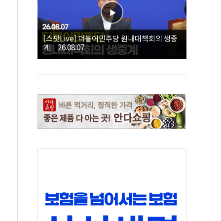
[스팟Live] 더불어민주당 원내대책회의 생중
계｜26.08.07