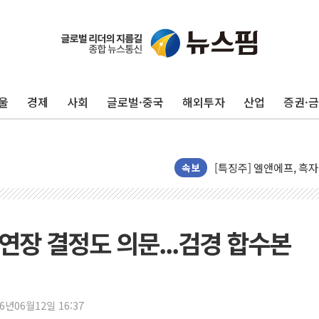
울
경제
사회
글로벌·중국
해외투자
산업
증권·
디티앤씨알오, 고려대 구
中企 졸업해도 세제혜택 3
[특징주] 엘앤에프, 흑자
속보
[글로벌 마켓 리포트 8월
[인사] 기획예산처
"'국평' 분양가가 30억
시' 연장 결정도 의문...검경 합수본
인크로스, 2Q 영업익 28
대상, 청정원 동물복지 
LG 엑사원, 구글·알리바
26년06월12일 16:37
유의동 국토위원장 "주택