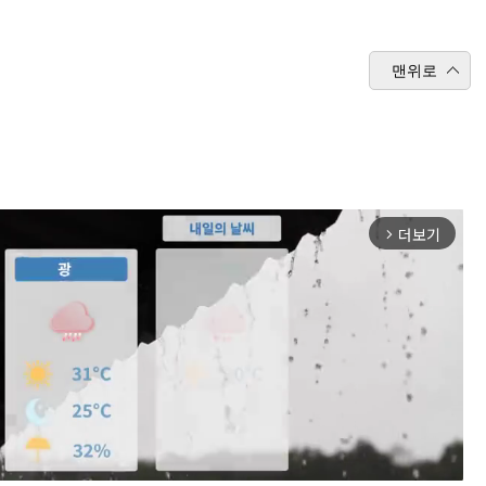
맨위로
더보기
arrow_forward_ios