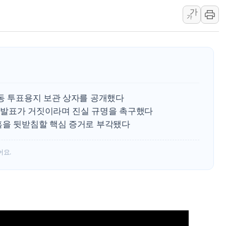
가
정재헌 CEO, SKT 장기고
가
최태원, 노소영에 9440억
하나금융, 명동 소상공인에 
인천시 광복절 현수막 '태
병무청, 보충역 전면 손질…
홈플러스發 대형마트 판매,
7동 투표용지 보관 상자를 공개했다
윤준병·이해민 의원, '정부
 발표가 거짓이라며 진실 규명을 촉구했다
'호우·산사태 주의보' 울진 
혹을 뒷받침할 핵심 증거로 부각됐다
여야, 황희 '버스 하우스' 공
어요.