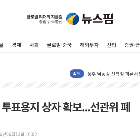
울
경제
사회
글로벌·중국
해외투자
산업
증권·
평택 진위면 공장서 질식사
포항 블루밸리 국가산단에 '
상주 낙동강 선착장 하류서 50
[종합] 김민석, 정청래에 누적 1
속보
민주당 경북도당위원장에 오중
인천서 말다툼 중 어머니 살
김민석, 강원·대구·경북 경선서
투표용지 상자 확보...선관위 폐
[속보] 민주, 강원·대구·경북 
[속보] 민주, 경북 경선 결과 
[속보] 민주, 대구 경선 결과 
26년06월12일 16:02
[속보] 민주, 강원 경선 결과 