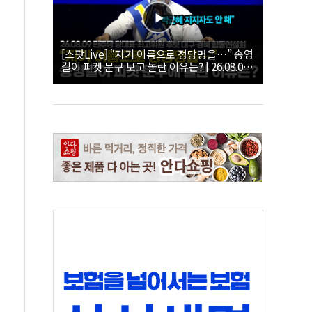
[스팟Live] “자기 이름으로 정당명을…” 송영
길이 피켓 문구 보고 놀란 이유는? | 26.08.09
더불어민주당 당대표·최고위원 후보 대구·경
북 합동연설회