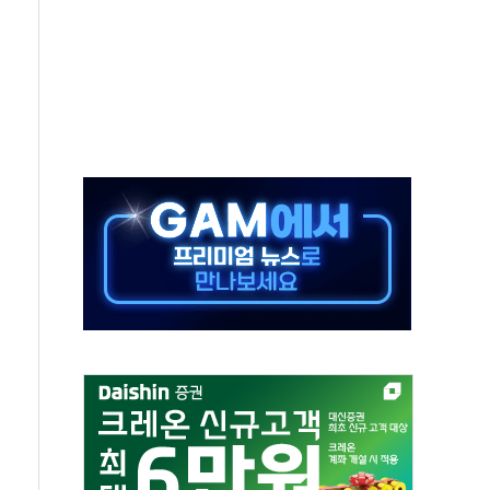
객 400명 맞이…"마음 잇는 시간 되길"
 지급 확정되나…재상고 앞두고 막판 셈법
'행복상자' 전달
극기 거꾸로' 논란…이틀만에 철거
 예술·체육요원 최대 33% 감축
 역대 최대폭 감소한 9.4%↓…유통업계 양극화 심화
 특사'로 콜롬비아 대통령 취임식 참석
시간당 30mm 강한 비...호우 피해 없어
방…野 "청년 우롱 기괴" vs 與 "송구한 해프닝"