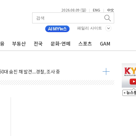
2026.08.09 (일)
ENG
中文
|
|
패밀리 사이트
금융
부동산
전국
문화·연예
스포츠
GAM
고 발생…작업자 1명 숨져
철강 AI융합실증센터' 들어선다
대 숨진 채 발견...경찰, 조사 중
.48%p 차 선두 유지...金 46.01% vs 鄭 44.53%
기 당선...합산득표율 68.63%
해 10대 구속…범행 후 반려견도 죽여
 정청래에 승리…金 48.54% vs 鄭 44.40%
경선 결과...김민석 48.54% 정청래 44.40%
발표...김민석 47.37% 정청래 45.71% 송영길 6.92%
발표...정청래 47.82% 김민석 46.35% 송영길 5.83%
발표...김민석 50.30% 정청래 41.94% 송영길 7.76%