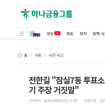
영상
포토
정치
정책·서
홈
사회
사건·사고
전한길 "잠실7동 투표소 
기 주장 거짓말"
기사입력 :
2026년06월12일 15:59
최종수정 :
20