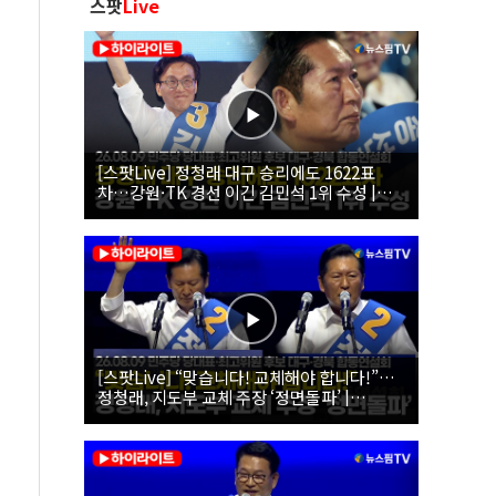
스팟
Live
[스팟Live] 정청래 대구 승리에도 1622표
차…강원·TK 경선 이긴 김민석 1위 수성 |
26.08.09 더불어민주당 당대표·최고위원 후
보 대구·경북 합동연설회
[스팟Live] “맞습니다! 교체해야 합니다!”…
정청래, 지도부 교체 주장 ‘정면돌파’ |
26.08.09 더불어민주당 당대표·최고위원 후
보 대구·경북 합동연설회