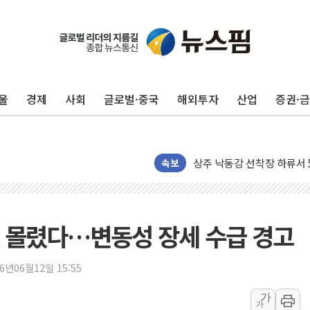
울
경제
사회
글로벌·중국
해외투자
산업
증권·
평택 진위면 공장서 질식사
포항 블루밸리 국가산단에 '
상주 낙동강 선착장 하류서 50
[종합] 김민석, 정청래에 누적 '
속보
민주당 경북도당위원장에 오중
인천서 말다툼 중 어머니 살
김민석, 강원·대구·경북 경선서
도 몰렸다…변동성 장세 수급 경고
[속보] 민주, 강원·대구·경북 
[속보] 민주, 경북 경선 결과 
26년06월12일 15:55
[속보] 민주, 대구 경선 결과 
가
가
[속보] 민주, 강원 경선 결과 