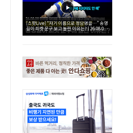
[스팟Live] “자기 이름으로 정당명을…” 송영
길이 피켓 문구 보고 놀란 이유는? | 26.08.09
더불어민주당 당대표·최고위원 후보 대구·경
북 합동연설회