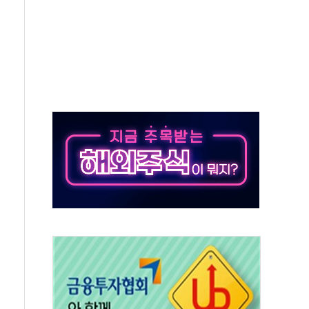
객 400명 맞이…"마음 잇는 시간 되길"
 지급 확정되나…재상고 앞두고 막판 셈법
'행복상자' 전달
극기 거꾸로' 논란…이틀만에 철거
 예술·체육요원 최대 33% 감축
 역대 최대폭 감소한 9.4%↓…유통업계 양극화 심화
 특사'로 콜롬비아 대통령 취임식 참석
시간당 30mm 강한 비...호우 피해 없어
방…野 "청년 우롱 기괴" vs 與 "송구한 해프닝"