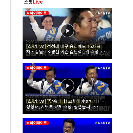
스팟
Live
[스팟Live] 정청래 대구 승리에도 1622표
차…강원·TK 경선 이긴 김민석 1위 수성 |
26.08.09 더불어민주당 당대표·최고위원 후
보 대구·경북 합동연설회
[스팟Live] “맞습니다! 교체해야 합니다!”…
정청래, 지도부 교체 주장 ‘정면돌파’ |
26.08.09 더불어민주당 당대표·최고위원 후
보 대구·경북 합동연설회