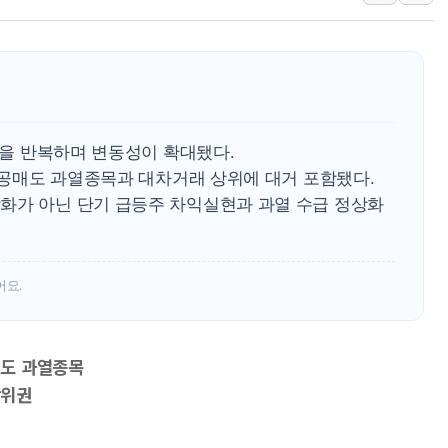
정재헌 CEO, SKT 장기고
최태원, 노소영에 9440억
하나금융, 명동 소상공인에 
인천시 광복절 현수막 '태
병무청, 보충역 전면 손질…
등락을 반복하며 변동성이 확대됐다.
홈플러스發 대형마트 판매,
가 공매도 과열종목과 대차거래 상위에 대거 포함됐다.
화가 아닌 단기 급등주 차익실현과 과열 수급 정상화
윤준병·이해민 의원, '정부
'호우·산사태 주의보' 울진 
여야, 황희 '버스 하우스' 공
어요.
매도 과열종목
상위권