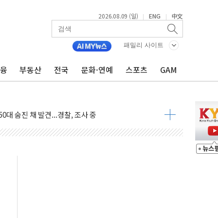
2026.08.09 (일)
ENG
中文
|
|
패밀리 사이트
금융
부동산
전국
문화·연예
스포츠
GAM
고 발생…작업자 1명 숨져
철강 AI융합실증센터' 들어선다
대 숨진 채 발견...경찰, 조사 중
1.48%p' 차 선두 유지...金 46.01% vs 鄭 44.53%
기 당선...합산득표율 68.63%
해 10대 구속…범행 후 반려견도 죽여
 정청래에 승리…金 48.54% vs 鄭 44.40%
경선 결과...김민석 48.54% 정청래 44.40%
발표...김민석 47.37% 정청래 45.71% 송영길 6.92%
발표...정청래 47.82% 김민석 46.35% 송영길 5.83%
발표...김민석 50.30% 정청래 41.94% 송영길 7.76%