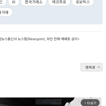
인
AI
한국거래소
에코프로
로보틱스
차거래
뉴스통신사 뉴스핌(Newspim), 무단 전재-재배포 금지>
맨위로
더보기
arrow_forward_ios