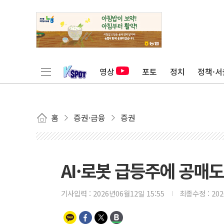
영상
포토
정치
정책·서
홈
증권·금융
증권
AI·로봇 급등주에 공매
기사입력 :
2026년06월12일 15:55
최종수정 :
20