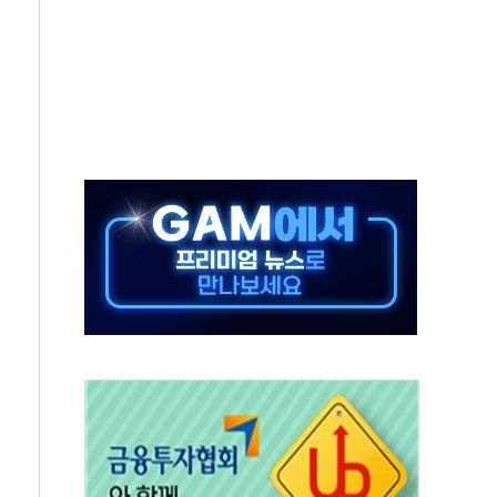
' 유병호 구속 기소
린 종목이 두 배 넘어
 기후부 장관 "예측범위 벗어나도 즉시대응"
설연, AI 위험기상 기술 개발
도 개선 수혜 기대"
 50대 일용직 추락 사망
·재건축 촉진하는 것이 부동산 정상화"
감사 무마' 유병호 감사위원 구속 기소
팩토리 매출 본격화