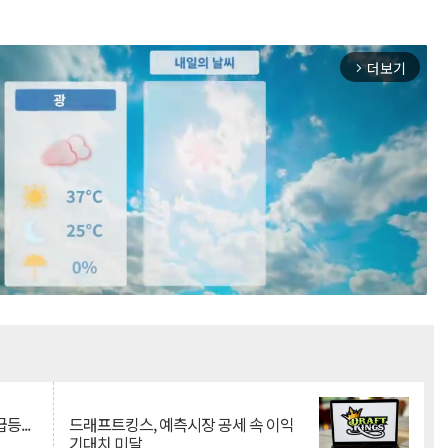
더보기
arrow_forward_ios
Mute
등...
드래프트킹스, 예측시장 공세 속 이익
기대치 미달