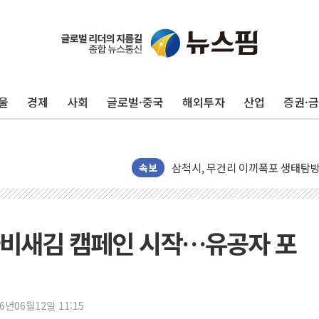
울
경제
사회
글로벌·중국
해외투자
산업
증권·
해군1함대 '창설 80주년' 기념식.
원주시, 첨단의료복합단지 지정 준
삼척시, 무건리 이끼폭포 생태탐방
전남광주 화정역 인근 도로 4중 
속보
청도 문수리 야산서 산불 진화 중.
'해병 순직 책임' 임성근 전 사단장
헥토이노베이션, 상반기 매출 첫 2
나비새김 캠페인 시작…유공자 포
우리은행, 고창해상풍력에 4000억
NH농협은행, 모두투어 제휴 여행
민병덕 "오늘 67개 점포 영업 재
26년06월12일 11:15
하나금융이 쏘아 올린 CIFO, 