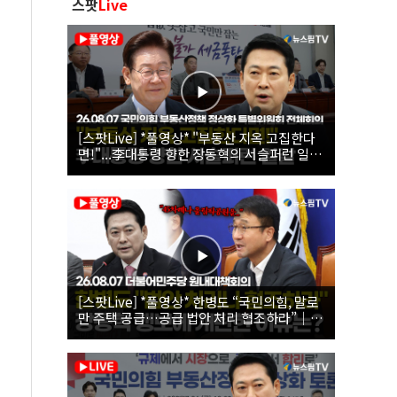
스팟
Live
[스팟Live] *풀영상* "부동산 지옥 고집한다
면!"...李대통령 향한 장동혁의 서슬퍼런 일갈
| 26.08.07 국민의힘 부동산정책 정상화 특별
위원회 전체회의
[스팟Live] *풀영상* 한병도 “국민의힘, 말로
만 주택 공급…공급 법안 처리 협조하라”｜
26.08.07 더불어민주당 원내대책회의