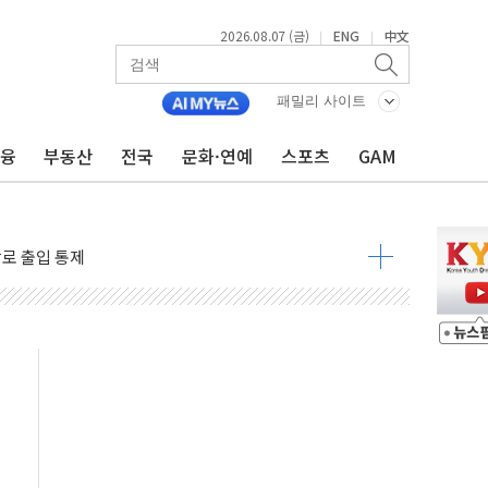
2026.08.07 (금)
ENG
中文
|
|
패밀리 사이트
금융
부동산
전국
문화·연예
스포츠
GAM
..지역축제 '불금전파, 송정'과 상생
비 본격화…'AI 데이터 기반 메디테크 혁신허브' 구상
로 출입 통제
추돌…1명 심정지·5명 부상
..진화헬기 3대 투입
 항소심도 징역 3년
000억원 돌파
 금융 지원
적금 완판
개...장바구니에 홈플러스 담아달라" 호소
금융지주 포용금융 조직개편 신호탄