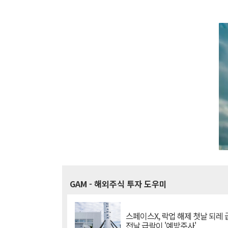
GAM
- 해외주식 투자 도우미
스페이스X, 락업 해제 첫날 되레 급
전날 급락이 '예방주사'