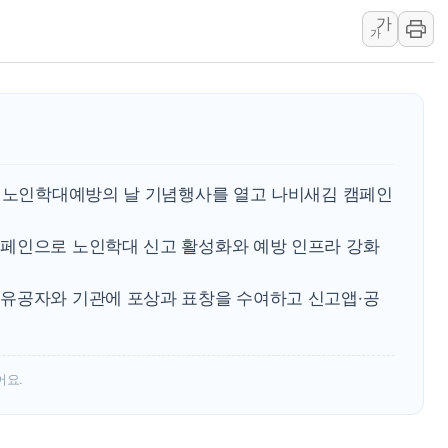
가
종합특검, '尹 관저 이전 감사 무마
가
코스피·코스닥 오전 동반 하락…내
'입추'인데 연일 찜통더위…김성환
"최대 2시간 앞서 침수 예측"…건
유니슨 "국내생산세액공제·인증제
창호 교체하다 난간 무너져…대전서
회 노인학대예방의 날 기념행사를 열고 나비새김 캠페인
장동혁 "규제와 대출 풀고 재개발
[속보] 종합특검, '尹 관저 이전 
페인으로 노인학대 신고 활성화와 예방 인프라 강화
AI에 승부 건 네이버…내년 AI 
유공자와 기관에 포상과 표창을 수여하고 신고앱·공
어요.