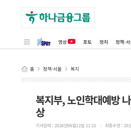
영상
포토
정치
정책·서
홈
정책·서울
복지
복지부, 노인학대예방 
상
기사입력 :
2026년06월12일 11:15
최종수정 :
20