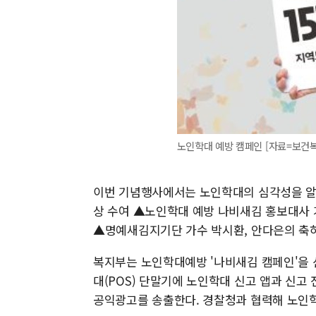
노인학대 예방 캠페인 [자료=보건
이번 기념행사에서는 노인학대의 심각성을 알
상 수여 ▲노인학대 예방 나비새김 홍보대사
▲명예새김지기단 가수 박시환, 안다은의 축
복지부는 노인학대예방 '나비새김 캠페인'을 
대(POS) 단말기에 노인학대 신고 앱과 신고
공익광고를 송출한다. 경찰청과 협력해 노인학