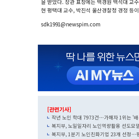
을 받았다. 장관 표창에는 백경원 백석대 교
현 평택대 교수, 박진석 울산경찰청 경정 등
sdk1991@newspim.com
[관련기사]
작년 노인 학대 7973건…가해자 1위는 '배
복지부, 노일일자리 노인역량활용 선도모델
복지부, 1분기 노인친화기업 23개 선정…평