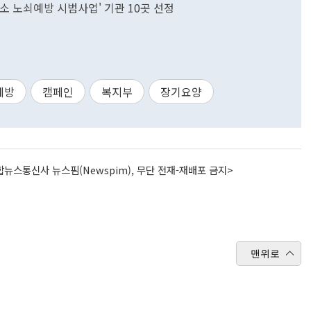
소 노쇠예방 시범사업' 기관 10곳 선정
예방
캠페인
복지부
장기요양
뉴스통신사 뉴스핌(Newspim), 무단 전재-재배포 금지>
맨위로