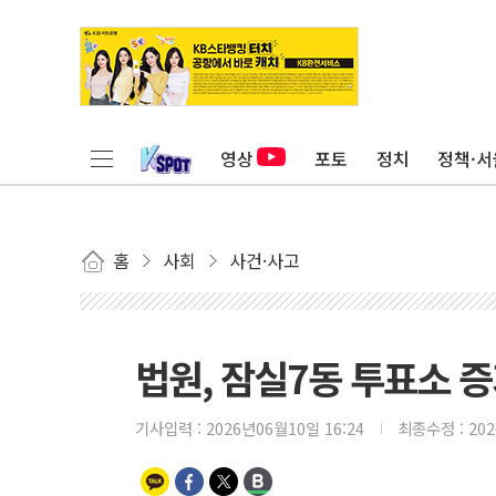
영상
포토
정치
정책·서
홈
사회
사건·사고
법원, 잠실7동 투표소 증
기사입력 :
2026년06월10일 16:24
최종수정 :
20