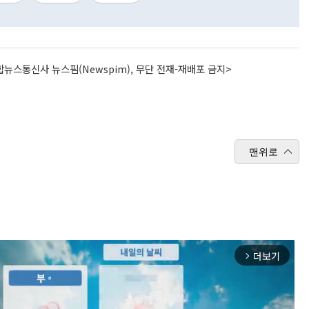
뉴스통신사 뉴스핌(Newspim), 무단 전재-재배포 금지>
맨위로
더보기
arrow_forward_ios