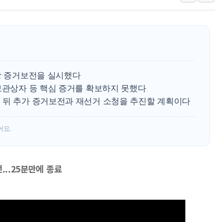
'찜통더위'에 전력수요 역대 최고치 경신…한낮 
후티 반군, 예멘 정부군과 사우디 동시 공격…
42.5도 역대급 폭염…동물들도 특별식으로 여
현장 증거보전을 실시했다
보관상자 등 핵심 증거를 확보하지 못했다
 뒤 추가 증거보전과 재선거 소청을 추진할 계획이다
어요.
...25분만에 종료