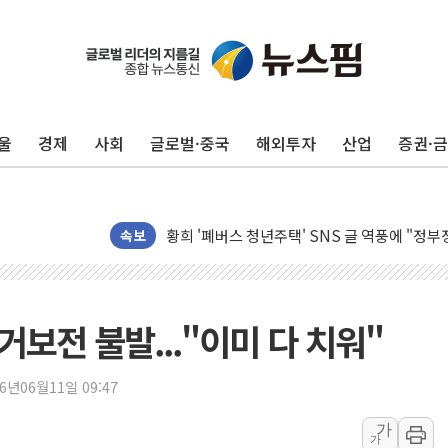
李 "해남 태양광, 대한민국 다음 100년 밑거
李 대통령, '6시간 마라톤 부동산 2차 회의' 
트럼프, 中 겨냥 폴리실리콘 관세 15% 부과
[사진] 빈살만과 에르도안의 만남
울
경제
사회
글로벌·중국
해외투자
산업
증권·
이란와이어 "이란 최고지도자 위독…곧 사망해
남동발전, 해남군에 국내 최대 규모 400MW 
[인도증시] 중동 불안 속 유가 상승에 소폭 하락
황희 '폐버스 청년주택' SNS 글 역풍에 "정부
속보
폭염 누그러지고 가뭄 숙지나...경북동해안권 8
사우디·튀르키예·파키스탄, '공동방위협정' 체
신길동 신축도 3.3㎡당 7250만원…써밋 클라
거보전 불발..."이미 다 치워"
용산공원·그린벨트로 또 충돌…반복되는 국토부
[AI 부동산 투데이] 특공 전략도 '극과 극'…
26년06월11일 09:47
[코인시황] 비트코인 6만4000달러대 횡보…고
가
가
[베트남 증시] 유동성 부진 지속, 강보합 마감