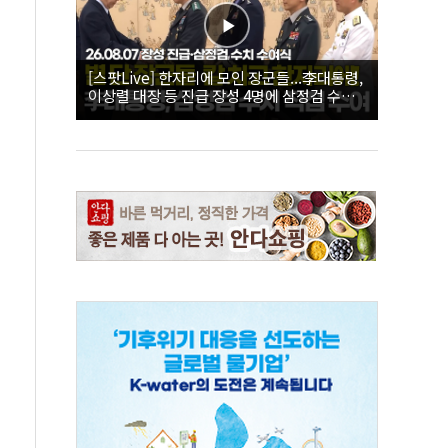
[스팟Live] 한자리에 모인 장군들...李대통령,
이상렬 대장 등 진급 장성 4명에 삼정검 수치
직접 수여｜26.08.07 장성 진급·삼정검 수치
수여식