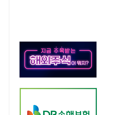
총수요 104.3GW 기록
 위기 고조되는 또 다른 중동 화약고
름나기 [뉴스핌 줌인]