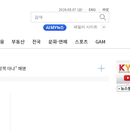
름…수도권 집중 완화 전환점"
2026.08.07 (금)
ENG
中文
|
|
주재… "전폭적 공급 확대·속도전 총력"
…美 태양광주 급등
패밀리 사이트
금융
부동산
전국
문화·연예
스포츠
GAM
도 놀랍지 않아"
태양광 착공…여의도 1.6배 규모
...금융주 낙폭 커
정책 아냐" 해명
~9일 최대 100mm 호우
결… 수니파 국가들의 새 안보 협력 구도
비온 59㎡ 18억원대
-서울시 '정책 엇박자'
생애최초만 경쟁 치열
래·ETF 매수에도 고유가·금리·입법 지연 '삼중 부담'
...석유·가스주 올랐지만 빈그룹이 상쇄