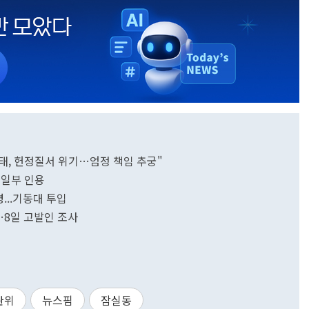
태, 헌정질서 위기…엄정 책임 추궁"
 일부 인용
...기동대 투입
…8일 고발인 조사
관위
뉴스핌
잠실동