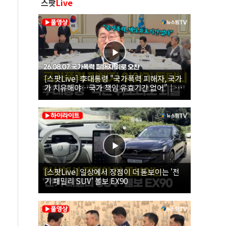
스팟
Live
[스팟Live] 李대통령 "국가폭력 피해자, 국가
가 치유해야…국가 책임 유효기간 없어"｜
26.08.07 국가폭력 피해자 위로 오찬
[스팟Live] 일상에서 장점이 더 돋보이는 '전
기 패밀리 SUV' 볼보 EX90