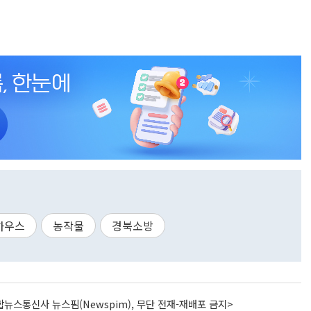
하우스
농작물
경북소방
뉴스통신사 뉴스핌(Newspim), 무단 전재-재배포 금지>