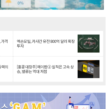
Mute
, 가격
엑손모빌, 카샤간 유전 800억 달러 확장
투자
 동력의
[홍콩 대장주] 메이퇀② 실적은 고속 상
승, 밸류는 역대 저점