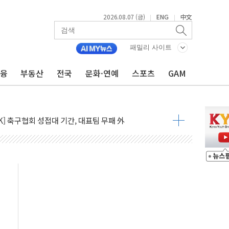
2026.08.07 (금)
ENG
中文
|
|
패밀리 사이트
금융
부동산
전국
문화·연예
스포츠
GAM
사주 1000억 연내 소각…2분기 영업익 853억
목표인데…외국인 숙박 부가세 환급 앞당겨 종료
CK] 축구협회 성접대 기간, 대표팀 무패 外
 몇 년 내 NATO 결속력 시험하려 한정적 침공 가능성"
에 3.5조원 투입키로...'에너지 자립' 일환
주택 36% 늘었다...공급부족 전 시장 규제 탓 커
AI 기업 Audission Oy와 운영 파트너십 체결
전면 개발"…서리풀2구역 갈등, 협의 테이블에
후변화가 바꾼 대한민국 여름
부산 돌려차기 발언' 논란 서범수·진종오 징계절차 개시