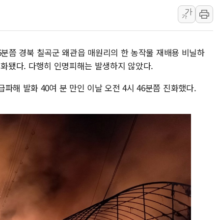
수박으로 여름 나는
가
가
전남광주 구례 산불 3
캠코, 5918억원 규
[시승기] 공간·승차감
시 6분쯤 경북 칠곡군 왜관읍 매원리의 한 농작물 재배용 비닐하
가오픈한 홈플러스
진화됐다. 다행히 인명피해는 발생하지 않았다.
돌아온 홈플러스
해 발화 40여 분 만인 이날 오전 4시 46분쯤 진화했다.
[종합] 청도 흥선리 
한미 법카 제보자 "
라인게임즈, '콰이어트
에어로케이항공, 청주