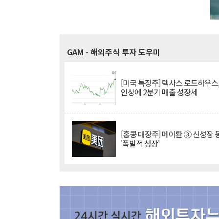
GAM
- 해외주식 투자 도우미
[미국 특징주] 텍사스 로드하우스
인상에 2분기 매출 성장세
[홍콩 대장주] 메이퇀 ③ 신성장
'폭발적 성장'