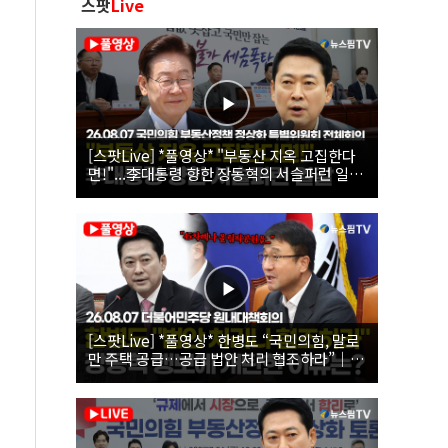
스팟
Live
[스팟Live] *풀영상* "부동산 지옥 고집한다
면!"...李대통령 향한 장동혁의 서슬퍼런 일갈
| 26.08.07 국민의힘 부동산정책 정상화 특별
위원회 전체회의
[스팟Live] *풀영상* 한병도 “국민의힘, 말로
만 주택 공급…공급 법안 처리 협조하라”｜
26.08.07 더불어민주당 원내대책회의