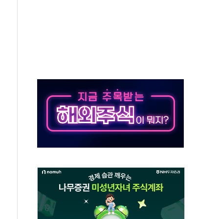
 하마
2분 만에 주불 진화...인명피해 없어
모 압류재산 1506건 공매
 잡은 볼보 EX90…'올 터치'는 호불호
야산 산불 1시간36분만에 주불진화....인명피해 없어
신동국과 무관…자료는 전·현직 직원으로부터 확보"
' 테스트 참가자 3만 명 돌파
-중국 청두 노선 운항허가 취득...중국 노선 다변화