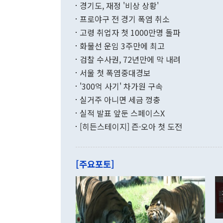
적 갈등 해결
경기도, 재정 '비상 상황'
했다. 경상수
결과 혐오의 
9000만달러
프로야구 전 경기 폭염 취소
년간의 CVI
지 기준 상품
고령 취업자 첫 1000만명 돌파
무너졌다고도 
며 월간 기준
현실을 바꾸는
달러로 38.
화물선 운임 3주만에 최고
를 평화 체제
196.9% 급
검찰 수사권, 72년만에 막 내려
함께 4자 대
수출은 160
지만 이 대통
서울 첫 폭염중대경보
(18.6%) 
화공존 정책이
했다. 통관 기
'300억 사기' 차가원 구속
다"고 지적했
(16.4%)
투리가 잡혀 
실거주 아니면 세금 껑충
월(-10억9
쁜 상황이 초
증가와 유류할
실적 발표 앞둔 스페이스X
9·19 군사
기록했지만 
[히든스테이지] 즌·오아 첫 도전
"우리의 선의
로 전환됐다.
으로 약간의 의문
를 기록해 전
관은 업무보고
는 배당수입
주의에 근거한
줄면서 25억
[주요포토]
라며 "여러분
억1000만달
이 9월 러시
였던 올해 3
며 "정부 차
인의 해외투자
은 "그것은 
각각 증가했다
잘랐다. 정 
국인의 국내 
않았다는 점에
감소하며 전월
사합의 복원,