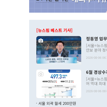
[뉴스핌 베스트 기사]
정동영 업무
[서울=뉴스핌
안보 분야 정
평화공존 발전
2026-08-06 06:
발언 중에는 
언한 것이 있
령은 공개적으
6월 경상수
주의적 희망에
관의 대북 정
[서울=뉴스핌
관 부처 장관
어 역대 최대
관의 무리한 
출 호조로 월
다. [정동영 통일부 장관이 지난달 23일 오후 서울 종로구 정부서울청사에
2026-08-06 08:
료=한국은행] 한국은행이 6일 발표한 '2026년 6월 국제수지(잠정)'에
서 취임 1주년 
면 지난 6월
부 장관 권한
1000만달러
서울 외곽 월세 200만원
발전 구상'을
이에 따라 올