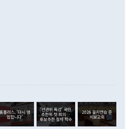
·핵 없는 한반도 등 3대 기본 방향을 제시했다. 정 장관은 "대
지 흑자를 견인한 것은 상품수지다. 6월 상품수지는 478억
언어는 멈춰야 한다"면서 주적 용어 대체를 주장했다. 지난 25
 흑자를 기록하며 전월에 이어 역대 최대를 다시 썼다. 국제수
D(완전하고 검증가능하며 되돌릴 수 없는 비핵화) 구도는 이미
수출은 1123억7000만달러로 전년 동월 대비 84.5% 증가하
했다. 또 "현 시점에서 흘러간 선(先)비핵화만 되뇌는 것은
 처음으로 1000억달러를 넘어섰다. 상품수입은 644억8000만
 데 힘이 되지 않는다"고 주장했다. 정 장관은 또 "정전 체제
6% 늘었다. 통관 기준으로는 반도체 수출이 전년 동월 대비
로 바꾸는 논의에 착수하겠다"면서 "북·미 정상회담 견인과
증했고 컴퓨터·주변기기(SSD)는 282.7% 증가했다. IT 품목
화의 동력을 확보하기 위해 최선을 다할 것"이라고 말했다. 하
.4% 늘었으며 비IT 품목도 ▲석유제품(47.5%) ▲화공품
령은 정 장관의 구상에 대부분 제동을 걸었다. 이 대통령은 "평
▲철강제품(17.9%) ▲승용차(6.1%) 등을 중심으로 18.6% 증가
 정치적으로 악용되는 측면이 있다"며 "많이 조심하셔야 한
준 수입은 ▲원자재(30.5%) ▲자본재(35.3%) ▲소비재
다. 북한을 다른 이름으로 불러야 한다는 주장에는 "표현에 꼬
가 모두 늘었다. 서비스수지는 12억9000만달러 적자를 기록해 전
정쟁으로 휘몰아 들어가면 원래 하고자 했던 데에서 오히려 나
000만달러)보다 적자 폭이 확대됐다. 여행수지는 외국인 입국자
래될 수 있다"고 경고했다. 이 대통령은 남북 신뢰 구축을 위해
증료 인상 등에 따른 출국자 감소로 4억4000만달러 흑자를
합의를 선제적으로 복원해야 한다는 정 장관의 주장에 대해서도
지식재산권사용료수지는 전월 흑자에서 4억4000만달러 적자
대로 하는 게 과연 한반도의 평화와 안정에 플러스냐, 결론적
 본원소득수지는 배당소득을 중심으로 32억7000만달러 흑자
이 들 때도 있다"며 부정적으로 반응했다. 조현 외교부 장
월(21억7000만달러)보다 흑자 폭이 확대됐다. 배당소득수지
 사후 브리핑에서 정 장관이 언급한 '4자 회담'에 대해 "이상
이 늘어난 데다 전월 분기배당에 따른 기저효과로 배당지급이
 어떤 희망이라 하더라도 그건 아직 조율되지 않은 방법"이
6000만달러 흑자를 나타냈다. 금융계정 순자산은 6월 중 467
들께서 디스카운트해 주시면 좋겠다"고 선을 그었다. 정 장관
러 증가해 월간 기준 역대 최대 증가 폭을 기록했다. 종전 최대
아 블라디보스토크에서 열리는 '동방경제포럼(EEF)'을 언급하
월(369억9000만달러)을 넘어선 것이다. 직접투자에서는 내국
원에서 (참석을) 검토하고 있다"고 발언한 데 대해서도 조 장관
가 80억1000만달러, 외국인의 국내투자가 46억3000만달러
'선관위 특검' 국민
외교부의 몫"이라며 "아직 거기까지 진도가 나가지 않았다"고
홈플러스, '다시 영
2026 을지연습 준
. 증권투자에서는 외국인의 국내 주식 매도세가 이어졌다. 외
추천위 첫 회의…
업합니다'
비보고회
장관이 이날 소개한 대북 구상과 설명은 정부 내 조율을 거치지
주식 투자는 차익실현 매도 등의 영향으로 316억1000만달러
후보추천 절차 착수
서 문제가 있다. 특히 주적 표현 대체와 국호 사용, 9·19 군
(-310억5000만달러)에 이어 역대 최대 순매도 기록을 다시
 4자회담 추진 등은 통일부 장관이 결정할 사안이 아니어서 월