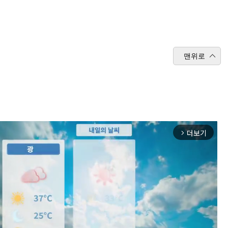
맨위로
더보기
arrow_forward_ios