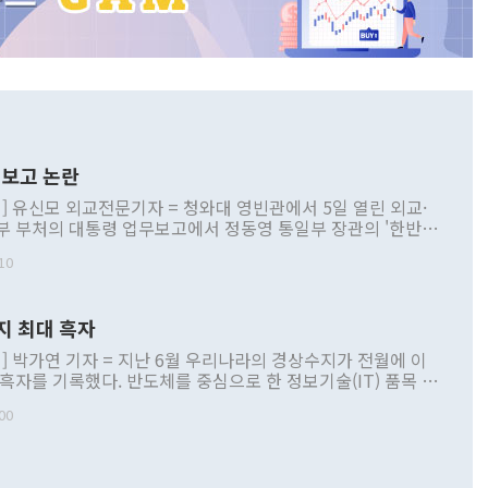
보고 논란
] 유신모 외교전문기자 = 청와대 영빈관에서 5일 열린 외교·
부 부처의 대통령 업무보고에서 정동영 통일부 장관의 '한반도
 구상'과 업무보고 발언이 논란을 빚고 있다. 이날 정 장관의
10
정부 내 조율을 거치지 않은 사안을 정책으로 추진하겠다고 공
는가 하면 사실 관계에 맞지 않은 설명도 있었다. 이재명 대통
로 신중을 기해 달라고 경고했고, 조현 외교부 장관은 '이상
지 최대 흑자
 근거한 비현실적 구상'이라는 비판을 내놨다. 그동안 정 장
책 관련 발언이 물의를 빚은 적은 여러 번 있지만 대통령과 유
] 박가연 기자 = 지난 6월 우리나라의 경상수지가 전월에 이
이 공개적으로 부정적 입장을 표명한 것은 이례적이다. 정 장
 흑자를 기록했다. 반도체를 중심으로 한 정보기술(IT) 품목 수
대북 접근법과 월권을 제어해야 한다는 목소리도 높아지고 있
간 상품수출이 처음으로 1000억달러를 넘어선 영향이다. [자
00
 따르
기자간담회를 하고 있다. [사진=통일부] 2026.07.23 ◆통일
 경상수지는 497억3000만달러 흑자로 집계됐다. 전월(386억
 넘어선 주장 정 장관은 이날 업무보고에서 '한반도 평화공존
)에 이어 두 달 연속 월간 기준 역대 최대 기록을 갈아치웠다.
 설명하면서 이재명 정부 2년차 핵심 과제로 상호 존중·평화
해 상반기 누적 경상수지 흑자는 1910억1000만달러를 기록