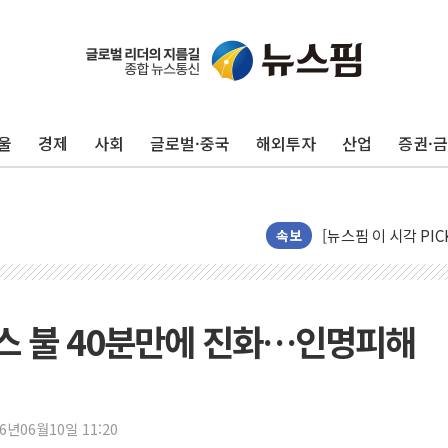
울
경제
사회
글로벌·중국
해외투자
산업
증권·
현대지에프홀딩스, 자
관광객 3000만명 
[뉴스핌 이 시각 PI
속보
美 정보 당국 "푸틴,
인도, 바이오가스 생산
서울시, 정비사업으로 
스 불 40분만에 진화…인명피해
신인류콘텐츠, 핀란드 
"일부 존치" vs "
[AI 카드뉴스] 기
26년06월10일 11:20
국민의힘 윤리위, '