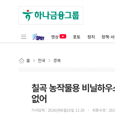
영상
포토
정치
정책·서
홈
전국
경북
칠곡 농작물용 비닐하우
없어
기사입력 :
2026년06월10일 11:20
최종수정 :
20