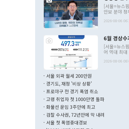
[서울=뉴스핌
안보 분야 정
평화공존 발전
2026-08-06 06:
발언 중에는 
언한 것이 있
령은 공개적으
6월 경상수
주의적 희망에
관의 대북 정
[서울=뉴스핌
관 부처 장관
어 역대 최대
관의 무리한 
출 호조로 월
다. [정동영 통일부 장관이 지난달 23일 오후 서울 종로구 정부서울청사에
2026-08-06 08:
료=한국은행] 한국은행이 6일 발표한 '2026년 6월 국제수지(잠정)'에
서 취임 1주년 
면 지난 6월
부 장관 권한
1000만달러
서울 외곽 월세 200만원
발전 구상'을
이에 따라 올
적 갈등 해결
경기도, 재정 '비상 상황'
했다. 경상수
결과 혐오의 
9000만달러
프로야구 전 경기 폭염 취소
년간의 CVI
지 기준 상품
고령 취업자 첫 1000만명 돌파
무너졌다고도 
며 월간 기준
현실을 바꾸는
달러로 38.
화물선 운임 3주만에 최고
를 평화 체제
196.9% 급
검찰 수사권, 72년만에 막 내려
함께 4자 대
수출은 160
지만 이 대통
서울 첫 폭염중대경보
(18.6%) 
화공존 정책이
했다. 통관 기