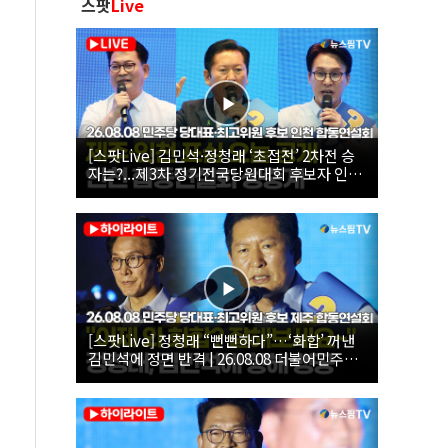
스팟
Live
[스팟Live] 김민석·정청래 ‘초접전’ 2차전 승
자는?...제3차 정기전국당원대회 후보자 인천
합동연설회 생중계 | 26.08.08
[스팟Live] 정청래 “뻔뻔하다”…‘화합’ 꺼낸
김민석에 정면 반격 | 26.08.08 더불어민주당
당대표·최고위원 후보 제주 합동연설회