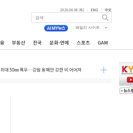
2026.08.08 (토)
ENG
中文
|
|
패밀리 사이트
금융
부동산
전국
문화·연예
스포츠
GAM
(8.10~8.14)
만지작…공습 한계·탄약 부족 현실화
 최대 50㎜ 폭우…강원 동해안 강한 비 어어져
…60대 환경미화원 수거차에 치여 사망
흉기 난동…60대 남성 2명 숨져
손해 보는 일 없게"…'결혼 페널티' 22개 과제 손본다
서 모터보트 전복…1명 사망·1명 실종
자 기림의 날 참석..."국제적 시민 연대로 목소리 내야"
질 중 실종 60대 나흘만에 숨진 채 발견
 흉기 살해 10대 아들 체포
 '뻔뻔' 받아친 정청래…제주 연설서 신경전 고조