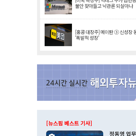
[미국 특징주] 빅테크 주가 급반등..
불안 잦아들고 낙관론 되살아나
[홍콩 대장주] 메이퇀 ③ 신성장
'폭발적 성장'
[뉴스핌 베스트 기사]
정동영 업무