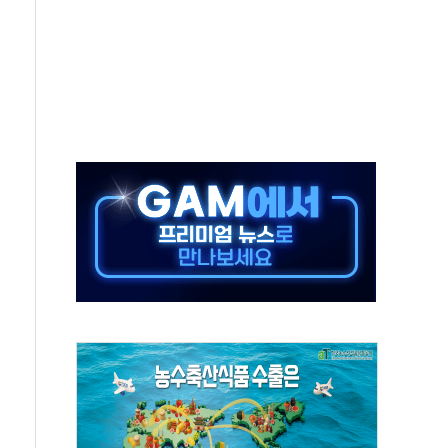
재검토 지시…與 "적극 환영"·野 "졸속 국정"
주의보…10일까지 최대 3.5m 높은 물결
사망 23명…정부, 비상대응기구 가동
, 수도 베이징도 부동산 규제 철폐
위 상승으로 피서객 7명 고립…전원 구조
별똥별 멍' 운영…페르세우스 유성우 관측
시간당 50mm 이상 폭우…호우경보 발효
0대 숨져…온열질환 여부 조사
능시험 오전 집중 편성…체감온도 38도 넘으면 중단