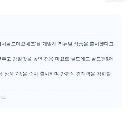
李대통령, ISA 개편 
동해중부 전 해상 풍랑
연일 폭염에 온열질환 
中 전방위 아파트 부양
인제 용대리 계곡서 수
'리치골드마요네즈'를 개발해 리뉴얼 상품을 출시했다고
동해시, 11~14일 '
낮추고 감칠맛을 높인 전용 마요로 골드에그·골드햄&에
강원 중·남부 동해안 
청양 밭에서 일하던 9
용 상품 7종을 순차 출시하며 간편식 경쟁력을 강화할
폭염에 車 운전면허 기
어요.