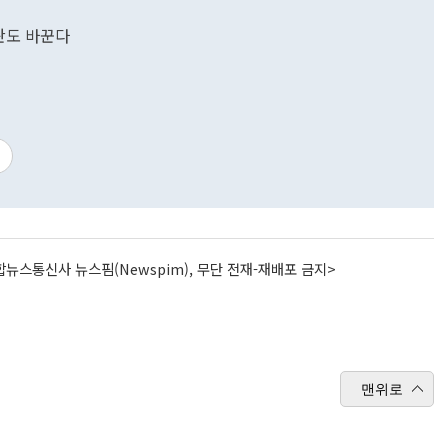
판도 바꾼다
뉴스통신사 뉴스핌(Newspim), 무단 전재-재배포 금지>
맨위로