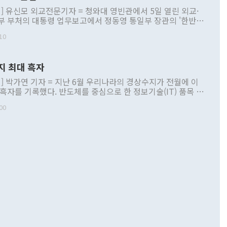
] 유신모 외교전문기자 = 청와대 영빈관에서 5일 열린 외교·
부 부처의 대통령 업무보고에서 정동영 통일부 장관의 '한반도
 구상'과 업무보고 발언이 논란을 빚고 있다. 이날 정 장관의
10
정부 내 조율을 거치지 않은 사안을 정책으로 추진하겠다고 공
는가 하면 사실 관계에 맞지 않은 설명도 있었다. 이재명 대통
로 신중을 기해 달라고 경고했고, 조현 외교부 장관은 '이상
지 최대 흑자
 근거한 비현실적 구상'이라는 비판을 내놨다. 그동안 정 장
책 관련 발언이 물의를 빚은 적은 여러 번 있지만 대통령과 유
] 박가연 기자 = 지난 6월 우리나라의 경상수지가 전월에 이
이 공개적으로 부정적 입장을 표명한 것은 이례적이다. 정 장
 흑자를 기록했다. 반도체를 중심으로 한 정보기술(IT) 품목 수
대북 접근법과 월권을 제어해야 한다는 목소리도 높아지고 있
간 상품수출이 처음으로 1000억달러를 넘어선 영향이다. [자
00
 따르
기자간담회를 하고 있다. [사진=통일부] 2026.07.23 ◆통일
 경상수지는 497억3000만달러 흑자로 집계됐다. 전월(386억
 넘어선 주장 정 장관은 이날 업무보고에서 '한반도 평화공존
)에 이어 두 달 연속 월간 기준 역대 최대 기록을 갈아치웠다.
 설명하면서 이재명 정부 2년차 핵심 과제로 상호 존중·평화
해 상반기 누적 경상수지 흑자는 1910억1000만달러를 기록
·핵 없는 한반도 등 3대 기본 방향을 제시했다. 정 장관은 "대
지 흑자를 견인한 것은 상품수지다. 6월 상품수지는 478억
언어는 멈춰야 한다"면서 주적 용어 대체를 주장했다. 지난 25
 흑자를 기록하며 전월에 이어 역대 최대를 다시 썼다. 국제수
D(완전하고 검증가능하며 되돌릴 수 없는 비핵화) 구도는 이미
수출은 1123억7000만달러로 전년 동월 대비 84.5% 증가하
했다. 또 "현 시점에서 흘러간 선(先)비핵화만 되뇌는 것은
 처음으로 1000억달러를 넘어섰다. 상품수입은 644억8000만
 데 힘이 되지 않는다"고 주장했다. 정 장관은 또 "정전 체제
6% 늘었다. 통관 기준으로는 반도체 수출이 전년 동월 대비
로 바꾸는 논의에 착수하겠다"면서 "북·미 정상회담 견인과
증했고 컴퓨터·주변기기(SSD)는 282.7% 증가했다. IT 품목
화의 동력을 확보하기 위해 최선을 다할 것"이라고 말했다. 하
.4% 늘었으며 비IT 품목도 ▲석유제품(47.5%) ▲화공품
령은 정 장관의 구상에 대부분 제동을 걸었다. 이 대통령은 "평
▲철강제품(17.9%) ▲승용차(6.1%) 등을 중심으로 18.6% 증가
 정치적으로 악용되는 측면이 있다"며 "많이 조심하셔야 한
준 수입은 ▲원자재(30.5%) ▲자본재(35.3%) ▲소비재