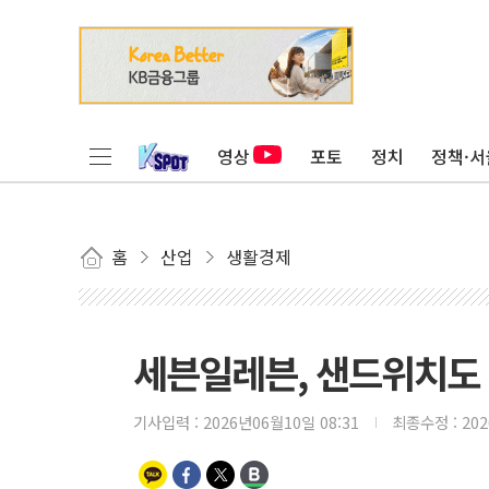
영상
포토
정치
정책·서
홈
산업
생활경제
세븐일레븐, 샌드위치도
기사입력 :
2026년06월10일 08:31
최종수정 :
20