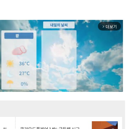
더보기
arrow_forward_ios
Mute