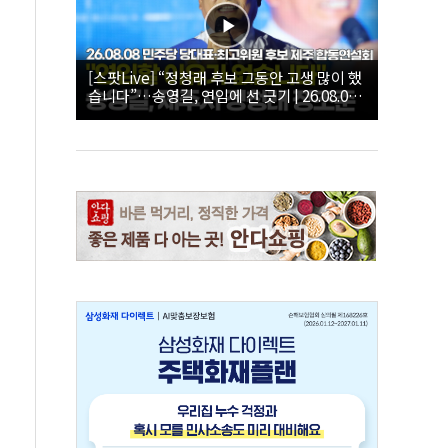
[스팟Live] “정청래 후보 그동안 고생 많이 했
습니다”…송영길, 연임에 선 긋기 | 26.08.08
더불어민주당 당대표·최고위원 후보 제주 합
동연설회