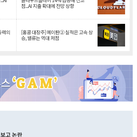
.AI
클라우드플레어 14% 급등해 신고
점...AI 지출 확대에 전망 상향
 동력의
[홍콩 대장주] 메이퇀② 실적은 고속 상
승, 밸류는 역대 저점
보고 논란