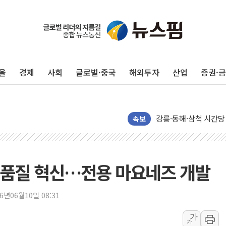
울
경제
사회
글로벌·중국
해외투자
산업
증권·
이번주 국내 주요 금융일정
美, 이란전 출구전략 
강릉·동해·삼척 시간당
폐기물 수거하다 참변
속보
서울 중랑구 주택가서 
李대통령 "결혼 때문에 
여수 오동도 인근 해상
 품질 혁신…전용 마요네즈 개발
추미애, '위안부' 피해
인천 선재도 갯벌서 해루
26년06월10일 08:31
인천서 말다툼 중 어머니
가
가
'화합' 꺼낸 김민석에