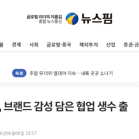
울
경제
사회
글로벌·중국
해외투자
산업
증권·
李대통령, 'ISA·주가누르기 방지법' 전면 재검토 지시
'호우 특보' 경북 울진 시간당 20~30mm 강한 비...가뭄 
주말 무더위·열대야 지속…내륙 곳곳 소나기
속보
오세훈 "용산공원 주택 검토, 민주당 스스로 원칙 뒤집는 
충북 주말 무더위 지속…청주·진천 35도, 곳곳 소나기
10월 보완수사권 폐지·공소청 출범…피해자들 '범죄 사각
브랜드 감성 담은 협업 생수 출
민주당, 오늘 제주·인천 경선 발표...김민석 '재역전' vs 정
한상협, 업계 개인정보 보안 새판 짠다…'자율규제단체' 
뉴욕증시, 고용 쇼크에 금리 인상 우려 후퇴…S&P500 
26년06월08일 10:57
트럼프, 쿡 연준 이사 해임 재추진…"26일까지 의혹 소명"