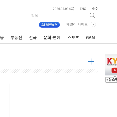
2026.08.08 (토)
ENG
中文
|
|
패밀리 사이트
금융
부동산
전국
문화·연예
스포츠
GAM
해소될 듯
것"
지대' 우려
청래 '격차 확대'
타진
최고치
 요구