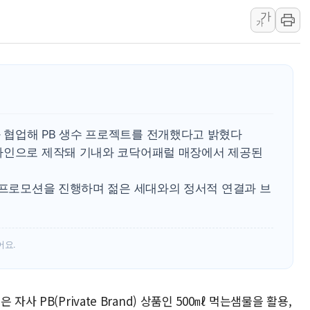
유럽증시, 美 고용 예상 밖 부진에 연준 금리 인상 가능성 
가
가
미 연준 매파 기세 꺾이나…고용 감소에 9월 동결 전망 우
[종합] 이슬람 수니파 3국, '공동방위협정' 체결… 이스라
트럼프, 백신·자폐증 행정명령 검토…"이르면 다음 주"
美 항소법원, 백악관 무도회장 공사 중단 명령…트럼프 제
이란 핵심 원유 수출항 '하르그섬', 최근 1주일 이상 '올스
美 고용 쇼크에 엔화 장중 급등…시장은 "또 개입했나" 촉
협업해 PB 생수 프로젝트를 전개했다고 밝혔다
자인으로 제작돼 기내와 코닥어패럴 매장에서 제공된
[AI MY 뉴스] 뉴욕 반도체주 프리뷰...美 고용 쇼크에 반도
뉴욕증시 프리뷰, 美 고용 쇼크에 금리 인상 우려 후퇴…나
동 프로모션을 진행하며 젊은 세대와의 정서적 연결과 브
[종합] 美 7월 고용 2만3000명 감소 '쇼크'…9월 금리 인
어요.
사 PB(Private Brand) 상품인 500㎖ 먹는샘물을 활용,