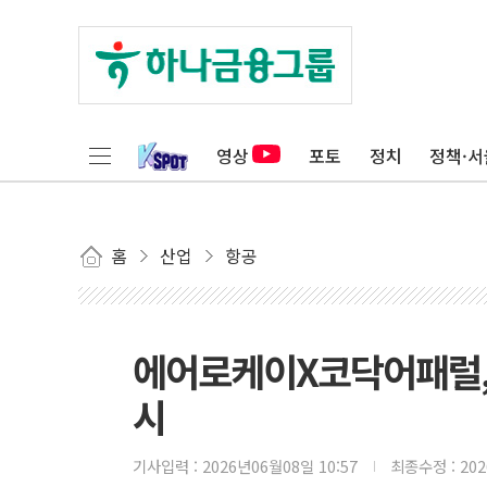
영상
포토
정치
정책·서
홈
산업
항공
에어로케이X코닥어패럴, 
시
기사입력 :
2026년06월08일 10:57
최종수정 :
20