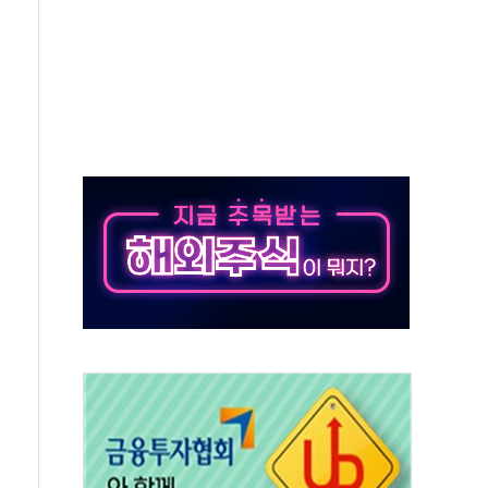
낮아지며 상승… STOXX 600 지수는 나흘 연속 최고치
세
엘·이란 위협에 맞설 자체 억지력 강화
동
톱'… 美 해상봉쇄 영향
각
체주 '활짝'
스닥 선물 1%대 상승
상 기대 후퇴