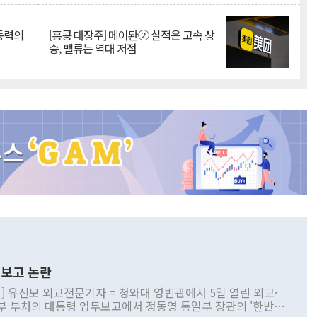
 동력의
[홍콩 대장주] 메이퇀② 실적은 고속 상
승, 밸류는 역대 저점
보고 논란
] 유신모 외교전문기자 = 청와대 영빈관에서 5일 열린 외교·
부 부처의 대통령 업무보고에서 정동영 통일부 장관의 '한반도