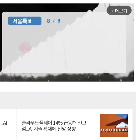
더보기
arrow_forward_ios
Mute
.AI
클라우드플레어 14% 급등해 신고
점...AI 지출 확대에 전망 상향