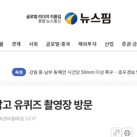
동해중부 전 해상 풍랑주의보…10일까지 최대 3.5m 높은
연일 폭염에 온열질환 사망 23명…정부, 비상대응기구 가
中 전방위 아파트 부양, 수도 베이징도 부동산 규제 철폐
울
경제
사회
글로벌·중국
해외투자
산업
증권·
인제 용대리 계곡서 수위 상승으로 피서객 7명 고립…전원
동해시, 11~14일 '별똥별 멍' 운영…페르세우스 유성우 
강원 중·남부 동해안 시간당 50mm 이상 폭우…호우경보
청양 밭에서 일하던 90대 숨져…온열질환 여부 조사
속보
폭염에 車 운전면허 기능시험 오전 집중 편성…체감온도 3
李대통령, 'ISA·주가누르기 방지법' 전면 재검토 지시
'호우 특보' 경북 울진 시간당 20~30mm 강한 비...가뭄 
잡고 유퀴즈 촬영장 방문
주말 무더위·열대야 지속…내륙 곳곳 소나기
오세훈 "용산공원 주택 검토, 민주당 스스로 원칙 뒤집는 
26년06월06일 12:37
충북 주말 무더위 지속…청주·진천 35도, 곳곳 소나기
가
가
10월 보완수사권 폐지·공소청 출범…피해자들 '범죄 사각