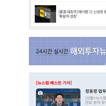
[홍콩 대장주] 메이퇀 ③ 신성장
'폭발적 성장'
[뉴스핌 베스트 기사]
정동영 업무
[서울=뉴스핌
안보 분야 정