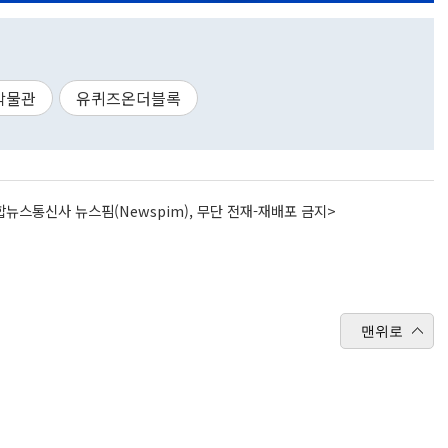
박물관
유퀴즈온더블록
뉴스통신사 뉴스핌(Newspim), 무단 전재-재배포 금지>
맨위로