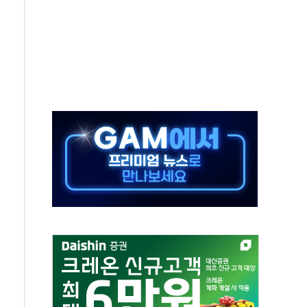
타진
청래 '격차 확대'
최고치
 요구
낮아지며 상승… STOXX 600 지수는 나흘 연속 최고치
세