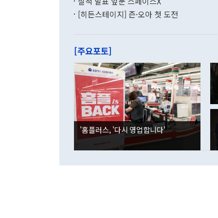
실적 발표 앞둔 스페이스X
9·19 군사
기록했지만 
[히든스테이지] 즌·오아 첫 도전
"우리의 선의
로 전환됐다.
으로 약간의 의문
를 기록해 전
관은 업무보고
는 배당수입
주의에 근거한
줄면서 25억
[주요포토]
라며 "여러분
억1000만달
이 9월 러시
였던 올해 3
며 "정부 차
인의 해외투자
은 "그것은 
각각 증가했다
잘랐다. 정 
국인의 국내 
않았다는 점에
감소하며 전월
사합의 복원,
경신했다. 외
권이라는 지적
분기 말 만기
뒤 "여기 업
다. 내국인의
'홈플러스, '다시 영업합니다'
부의 한 소식
다. eoyn2@
를 거쳐 결정
련 부처 장관
하고 대통령의
한 문제"라고 지적했다. 이재명 대통령이
외교 국방 등
2026.08.05 ◆시대착오적 접근, 대북 인식 오류 더욱 문제인 것은 정 장관
의 이같은 주
실과 다른 인