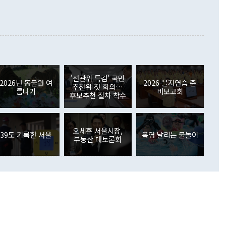
합의를 선제적으로 복원해야 한다는 정 장관의 주장에 대해서도
지식재산권사용료수지는 전월 흑자에서 4억4000만달러 적자
대로 하는 게 과연 한반도의 평화와 안정에 플러스냐, 결론적
 본원소득수지는 배당소득을 중심으로 32억7000만달러 흑자
이 들 때도 있다"며 부정적으로 반응했다. 조현 외교부 장
월(21억7000만달러)보다 흑자 폭이 확대됐다. 배당소득수지
 사후 브리핑에서 정 장관이 언급한 '4자 회담'에 대해 "이상
이 늘어난 데다 전월 분기배당에 따른 기저효과로 배당지급이
 어떤 희망이라 하더라도 그건 아직 조율되지 않은 방법"이
6000만달러 흑자를 나타냈다. 금융계정 순자산은 6월 중 467
들께서 디스카운트해 주시면 좋겠다"고 선을 그었다. 정 장관
러 증가해 월간 기준 역대 최대 증가 폭을 기록했다. 종전 최대
아 블라디보스토크에서 열리는 '동방경제포럼(EEF)'을 언급하
월(369억9000만달러)을 넘어선 것이다. 직접투자에서는 내국
원에서 (참석을) 검토하고 있다"고 발언한 데 대해서도 조 장관
가 80억1000만달러, 외국인의 국내투자가 46억3000만달러
'선관위 특검' 국민
외교부의 몫"이라며 "아직 거기까지 진도가 나가지 않았다"고
2026년 동물원 여
2026 을지연습 준
. 증권투자에서는 외국인의 국내 주식 매도세가 이어졌다. 외
추천위 첫 회의…
름나기
비보고회
장관이 이날 소개한 대북 구상과 설명은 정부 내 조율을 거치지
주식 투자는 차익실현 매도 등의 영향으로 316억1000만달러
후보추천 절차 착수
서 문제가 있다. 특히 주적 표현 대체와 국호 사용, 9·19 군
(-310억5000만달러)에 이어 역대 최대 순매도 기록을 다시
 4자회담 추진 등은 통일부 장관이 결정할 사안이 아니어서 월
국인의 국내 채권투자는 세계국채지수(WGBI) 자금 유입에도
이 나오고 있다. 이 대통령은 정 장관의 업무보고를 듣고 난
도래 영향으로 증가 폭이 줄어든 52억9000만달러를 기록했
무보고에 발표했다고 승인난 건 아니다"라고 재차 확인했다. 정
오세훈 서울시장,
 해외 증권투자는 주식을 중심으로 35억6000만달러 증가했
39도 기록한 서울
폭염 날리는 물놀이
부동산 대토론회
통은 "정 장관의 발언 내용은 대부분 국가안전보장회의(NSC)
newspim.com
된 사안이 아닌 정 장관의 개인적 생각에 가깝다"며 "안보 관
이 정부의 공식 정책이 아닌 사안을 추진하겠다고 업무보고를
 면전에서 '국군통수권자가 나서야 한다'고 주장한 것은 심각
 5일 청와대 영빈관에서 열린 통일
 외교 안보 부처 업무보고에서 발언하고 있다. [사진=청와대]
장이 현 시점에서 이미 참고가 될 수 없는 과거의 경험 또는 사
식에 기반하고 있다는 것이다. 정 장관이 주장하는 구상은 급