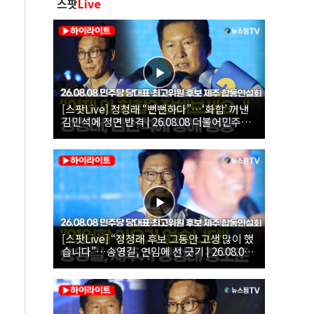
스팟
Live
[스팟Live] 정청래 “뻔뻔하다”…‘화합’ 꺼낸
김민석에 정면 반격 | 26.08.08 더불어민주당
당대표·최고위원 후보 제주 합동연설회
[스팟Live] “정청래 후보 그동안 고생 많이 했
습니다”…송영길, 연임에 선 긋기 | 26.08.08
더불어민주당 당대표·최고위원 후보 제주 합
동연설회