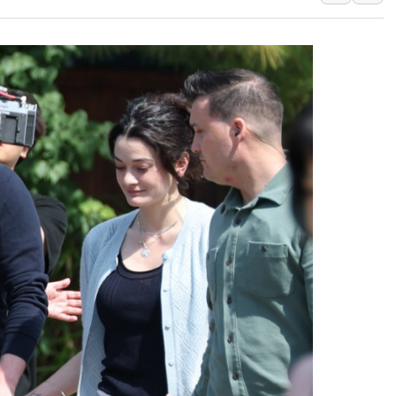
한상협, 업계 개인정보 보안 새판 짠다…'자율규제단체' 
민주당, 오늘 제주·인천 경선 발표...김민석 '재역전' vs 정
뉴욕증시, 고용 쇼크에 금리 인상 우려 후퇴…S&P500 
트럼프, 쿡 연준 이사 해임 재추진…"26일까지 의혹 소명"
유럽증시, 美 고용 예상 밖 부진에 연준 금리 인상 가능성 
미 연준 매파 기세 꺾이나…고용 감소에 9월 동결 전망 우