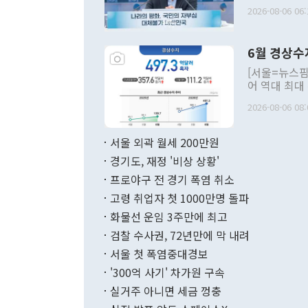
평화공존 발전
2026-08-06 06:
발언 중에는 
언한 것이 있
령은 공개적으
6월 경상수
주의적 희망에
관의 대북 정
[서울=뉴스핌
관 부처 장관
어 역대 최대
관의 무리한 
출 호조로 월
다. [정동영 통일부 장관이 지난달 23일 오후 서울 종로구 정부서울청사에
2026-08-06 08:
료=한국은행] 한국은행이 6일 발표한 '2026년 6월 국제수지(잠정)'에
서 취임 1주년 
면 지난 6월
부 장관 권한
1000만달러
서울 외곽 월세 200만원
발전 구상'을
이에 따라 올
적 갈등 해결
경기도, 재정 '비상 상황'
했다. 경상수
결과 혐오의 
9000만달러
프로야구 전 경기 폭염 취소
년간의 CVI
지 기준 상품
고령 취업자 첫 1000만명 돌파
무너졌다고도 
며 월간 기준
현실을 바꾸는
달러로 38.
화물선 운임 3주만에 최고
를 평화 체제
196.9% 급
검찰 수사권, 72년만에 막 내려
함께 4자 대
수출은 160
지만 이 대통
서울 첫 폭염중대경보
(18.6%) 
화공존 정책이
했다. 통관 기
'300억 사기' 차가원 구속
다"고 지적했
(16.4%)
투리가 잡혀 
실거주 아니면 세금 껑충
월(-10억9
쁜 상황이 초
증가와 유류할