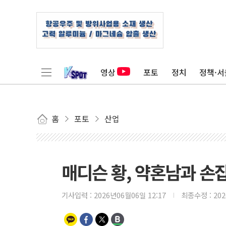
영상
포토
정치
정책·서
홈
포토
산업
매디슨 황, 약혼남과 손
기사입력 :
2026년06월06일 12:17
최종수정 :
20