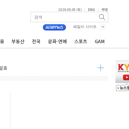
2026.08.08 (토)
ENG
中文
|
|
 물결
동
패밀리 사이트
금융
부동산
전국
문화·연예
스포츠
GAM
 구조
관측
 발효
8도 넘으면 중단
해소될 듯
것"
지대' 우려