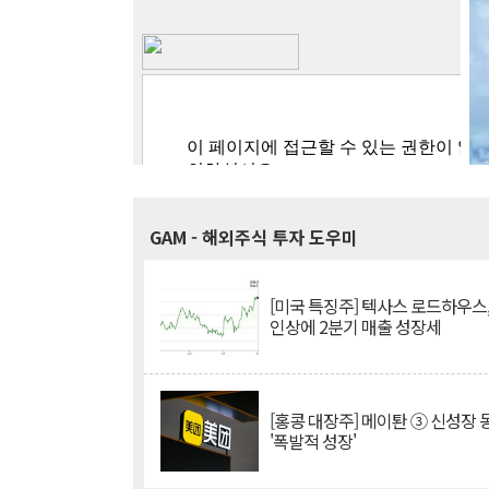
GAM
- 해외주식 투자 도우미
[미국 특징주] 텍사스 로드하우스
인상에 2분기 매출 성장세
[홍콩 대장주] 메이퇀 ③ 신성장
'폭발적 성장'