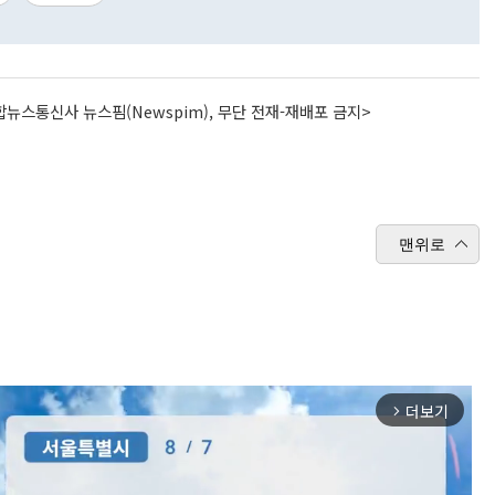
뉴스통신사 뉴스핌(Newspim), 무단 전재-재배포 금지>
맨위로
더보기
arrow_forward_ios