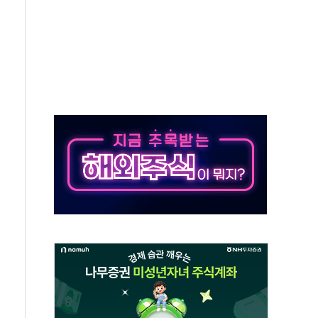
 창작자 지원 규모 2배 확대
...휴대폰 결제 최대 6000원 할인
고 제휴 전자책 요금제 출시
 호출 서비스
..지역축제 '불금전파, 송정'과 상생
비 본격화…'AI 데이터 기반 메디테크 혁신허브' 구상