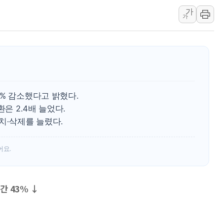
가
네이버, AI 브리핑 도입 후 블로그
가
SKT, '8월 월간 럭키 페스타' 실시
LG헬로비전 '헬로모바일', 교보문
KTis, 02-114로 카카오 T 택시
해군1함대 '창설 80주년' 기념식.
원주시, 첨단의료복합단지 지정 준
% 감소했다고 밝혔다.
은 2.4배 늘었다.
치·삭제를 늘렸다.
어요.
간 43% ↓