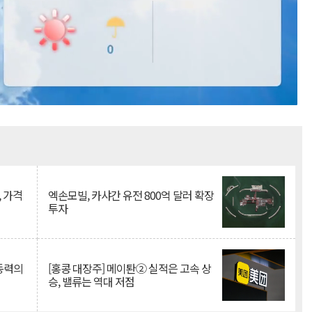
Mute
, 가격
엑손모빌, 카샤간 유전 800억 달러 확장
투자
 동력의
[홍콩 대장주] 메이퇀② 실적은 고속 상
승, 밸류는 역대 저점