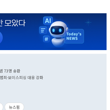
범 73명 송환
동기범죄·보이스피싱 대응 강화
뉴스핌