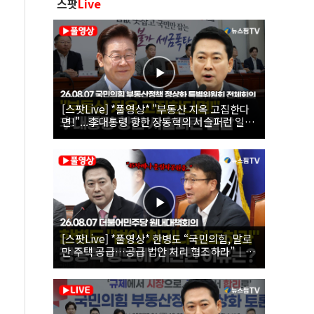
스팟
Live
[스팟Live] *풀영상* "부동산 지옥 고집한다
면!"...李대통령 향한 장동혁의 서슬퍼런 일갈
| 26.08.07 국민의힘 부동산정책 정상화 특별
위원회 전체회의
[스팟Live] *풀영상* 한병도 “국민의힘, 말로
만 주택 공급…공급 법안 처리 협조하라”｜
26.08.07 더불어민주당 원내대책회의