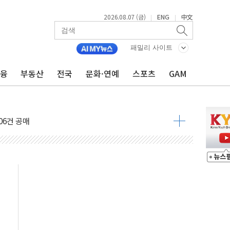
2026.08.07 (금)
ENG
中文
|
|
ission Oy와 운영 파트너십 체결
서리풀2구역 갈등, 협의 테이블에
패밀리 사이트
대한민국 여름
금융
부동산
전국
문화·연예
스포츠
GAM
 발언' 논란 서범수·진종오 징계절차 개시
불 진화...인명피해 없어
06건 공매
X90…'올 터치'는 호불호
시간36분만에 주불진화....인명피해 없어
…자료는 전·현직 직원으로부터 확보"
가자 3만 명 돌파
선 운항허가 취득...중국 노선 다변화