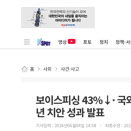
영상
포토
정치
정책·서
홈
사회
사건·사고
보이스피싱 43%↓· 국외
년 치안 성과 발표
기사입력 :
2026년06월04일 14:58
최종수정 :
20