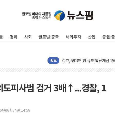
신인류콘텐츠, 핀란드 AI 기업 Aud
"일부 존치" vs "전면 개발"…
[AI 카드뉴스] 기후변화가 바꾼 
울
경제
사회
글로벌·중국
해외투자
산업
증권·
국민의힘 윤리위, '부산 돌려차기
수박으로 여름 나는 하마
전남광주 구례 산불 32분 만에 주
캠코, 5918억원 규모 압류재산 15
속보
[시승기] 공간·승차감 잡은 볼보 E
가오픈한 홈플러스
돌아온 홈플러스
도피사범 검거 3배↑...경찰, 1
[종합] 청도 흥선리 야산 산불 1
한미 법카 제보자 "신동국과 무관
라인게임즈, '콰이어트' 테스트 참
26년06월04일 14:58
에어로케이항공, 청주-중국 청두 노