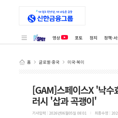
영상
포토
정치
정책·서
홈
글로벌·중국
미국·북미
[GAM]스페이스X '낙수효
러시 '삽과 곡괭이'
기사입력 :
2026년06월05일 08:01
최종수정 :
20