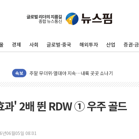
폭염에 車 운전면허 기능시험 오전 집중 편성…체감온도 3
울
경제
사회
글로벌·중국
해외투자
산업
증권·
李대통령, 'ISA·주가누르기 방지법' 전면 재검토 지시
'호우 특보' 경북 울진 시간당 20~30mm 강한 비...가뭄 
주말 무더위·열대야 지속…내륙 곳곳 소나기
오세훈 "용산공원 주택 검토, 민주당 스스로 원칙 뒤집는 
속보
충북 주말 무더위 지속…청주·진천 35도, 곳곳 소나기
10월 보완수사권 폐지·공소청 출범…피해자들 '범죄 사각
민주당, 오늘 제주·인천 경선 발표...김민석 '재역전' vs 정
과' 2배 뛴 RDW ① 우주 골드
한상협, 업계 개인정보 보안 새판 짠다…'자율규제단체' 
뉴욕증시, 고용 쇼크에 금리 인상 우려 후퇴…S&P500 
트럼프, 쿡 연준 이사 해임 재추진…"26일까지 의혹 소명"
26년06월05일 08:01
유럽증시, 美 고용 예상 밖 부진에 연준 금리 인상 가능성 