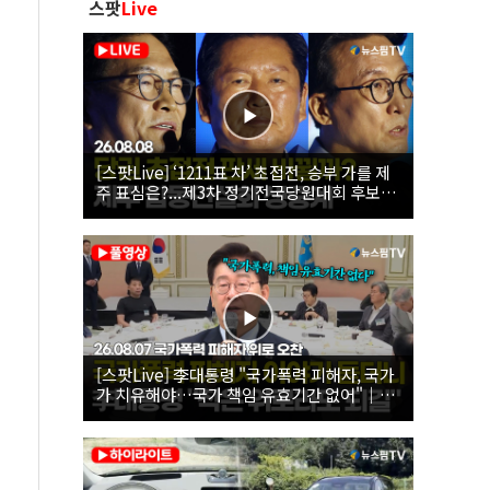
스팟
Live
[스팟Live] ‘1211표 차’ 초접전, 승부 가를 제
주 표심은?...제3차 정기전국당원대회 후보자
제주 합동연설회 생중계 | 26.08.08
[스팟Live] 李대통령 "국가폭력 피해자, 국가
가 치유해야…국가 책임 유효기간 없어"｜
26.08.07 국가폭력 피해자 위로 오찬