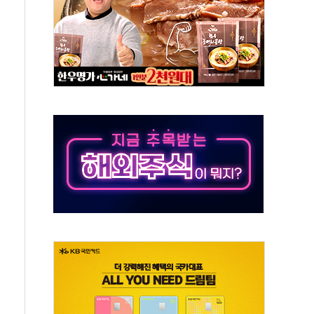
세
엘·이란 위협에 맞설 자체 억지력 강화
동
톱'… 美 해상봉쇄 영향
각
체주 '활짝'
스닥 선물 1%대 상승