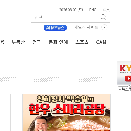
2026.08.08 (토)
ENG
中文
|
|
패밀리 사이트
8도 넘으면 중단
금융
부동산
전국
문화·연예
스포츠
GAM
해소될 듯
것"
지대' 우려
청래 '격차 확대'
타진
최고치
 요구
낮아지며 상승… STOXX 600 지수는 나흘 연속 최고치