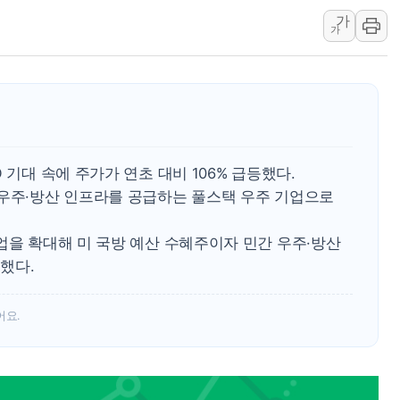
가
미 연준 매파 기세 꺾이나…고용 감소에 9월 동결 전망 우
가
[종합] 이슬람 수니파 3국, '공동방위협정' 체결… 이스라
트럼프, 백신·자폐증 행정명령 검토…"이르면 다음 주"
美 항소법원, 백악관 무도회장 공사 중단 명령…트럼프 제
이란 핵심 원유 수출항 '하르그섬', 최근 1주일 이상 '올스
美 고용 쇼크에 엔화 장중 급등…시장은 "또 개입했나" 촉
 기대 속에 주가가 연초 대비 106% 급등했다.
[AI MY 뉴스] 뉴욕 반도체주 프리뷰...美 고용 쇼크에 반도
 우주·방산 인프라를 공급하는 풀스택 우주 기업으로
뉴욕증시 프리뷰, 美 고용 쇼크에 금리 인상 우려 후퇴…나
업을 확대해 미 국방 예산 수혜주이자 민간 우주·방산
했다.
어요.