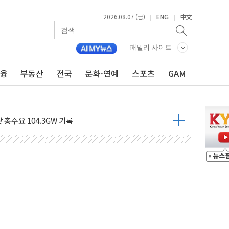
2026.08.07 (금)
ENG
中文
|
|
비온 59㎡ 18억원대
-서울시 '정책 엇박자'
패밀리 사이트
생애최초만 경쟁 치열
금융
부동산
전국
문화·연예
스포츠
GAM
래·ETF 매수에도 고유가·금리·입법 지연 '삼중 부담'
...석유·가스주 올랐지만 빈그룹이 상쇄
총수요 104.3GW 기록
 위기 고조되는 또 다른 중동 화약고
름나기 [뉴스핌 줌인]
 실시
 온열질환자 2872명
 與 내부서 '총선·대선 직격탄' 우려
궤도'