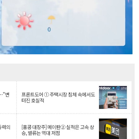
Mute
…"변
프론트도어 ① 주택시장 침체 속에서도
터진 호실적
 동력의
[홍콩 대장주] 메이퇀② 실적은 고속 상
승, 밸류는 역대 저점