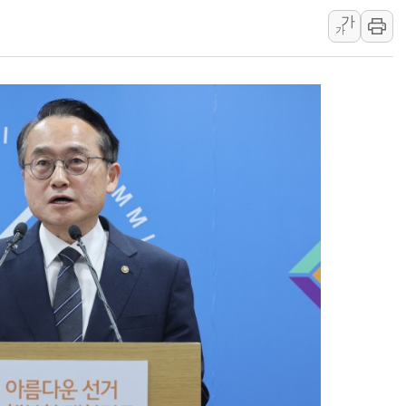
가
李대통령, 호우 피해 경북 안동·의성 특별재난
가
'변기 수리' 집주인에게 흉기 휘두른 30대 세
워트, 상반기 영업이익 30억원
프롬바이오, 10일 거래 재개…"재무구조 개편
NH농협생명, 농작업 중 온열질환 보장…폭염
아바코, 2분기 매출 120억원