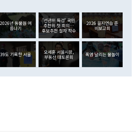
6000만달러 흑자를 나타냈다. 금융계정 순자산은 6월 중 467
들께서 디스카운트해 주시면 좋겠다"고 선을 그었다. 정 장관
러 증가해 월간 기준 역대 최대 증가 폭을 기록했다. 종전 최대
아 블라디보스토크에서 열리는 '동방경제포럼(EEF)'을 언급하
월(369억9000만달러)을 넘어선 것이다. 직접투자에서는 내국
원에서 (참석을) 검토하고 있다"고 발언한 데 대해서도 조 장관
가 80억1000만달러, 외국인의 국내투자가 46억3000만달러
'선관위 특검' 국민
외교부의 몫"이라며 "아직 거기까지 진도가 나가지 않았다"고
2026년 동물원 여
2026 을지연습 준
. 증권투자에서는 외국인의 국내 주식 매도세가 이어졌다. 외
추천위 첫 회의…
름나기
비보고회
장관이 이날 소개한 대북 구상과 설명은 정부 내 조율을 거치지
주식 투자는 차익실현 매도 등의 영향으로 316억1000만달러
후보추천 절차 착수
서 문제가 있다. 특히 주적 표현 대체와 국호 사용, 9·19 군
(-310억5000만달러)에 이어 역대 최대 순매도 기록을 다시
 4자회담 추진 등은 통일부 장관이 결정할 사안이 아니어서 월
국인의 국내 채권투자는 세계국채지수(WGBI) 자금 유입에도
이 나오고 있다. 이 대통령은 정 장관의 업무보고를 듣고 난
도래 영향으로 증가 폭이 줄어든 52억9000만달러를 기록했
무보고에 발표했다고 승인난 건 아니다"라고 재차 확인했다. 정
오세훈 서울시장,
 해외 증권투자는 주식을 중심으로 35억6000만달러 증가했
39도 기록한 서울
폭염 날리는 물놀이
부동산 대토론회
통은 "정 장관의 발언 내용은 대부분 국가안전보장회의(NSC)
newspim.com
된 사안이 아닌 정 장관의 개인적 생각에 가깝다"며 "안보 관
이 정부의 공식 정책이 아닌 사안을 추진하겠다고 업무보고를
 면전에서 '국군통수권자가 나서야 한다'고 주장한 것은 심각
 5일 청와대 영빈관에서 열린 통일
 외교 안보 부처 업무보고에서 발언하고 있다. [사진=청와대]
장이 현 시점에서 이미 참고가 될 수 없는 과거의 경험 또는 사
식에 기반하고 있다는 것이다. 정 장관이 주장하는 구상은 급
 있는 북한의 전략과 한반도 및 국제 정세를 전혀 반영하지
 비판이 제기되고 있다. 정 장관이 "흘러간 선(先)비핵화만
현실을 바꾸지 못한다"고 언급한 것은 지금까지의 대북 접근
 있다. 북핵 위기 발발 이후 지금까지 모든 핵 협상에서 한국
북한에 선비핵화를 공식적으로 요구한 적이 없기 때문이다. 지