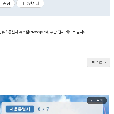
무총장
대국민사과
뉴스통신사 뉴스핌(Newspim), 무단 전재-재배포 금지>
맨위로
더보기
arrow_forward_ios