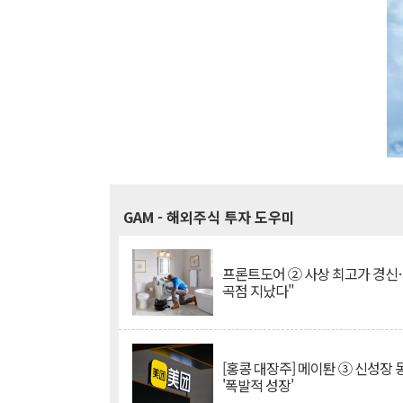
GAM
- 해외주식 투자 도우미
프론트도어 ② 사상 최고가 경신
곡점 지났다"
[홍콩 대장주] 메이퇀 ③ 신성장
'폭발적 성장'