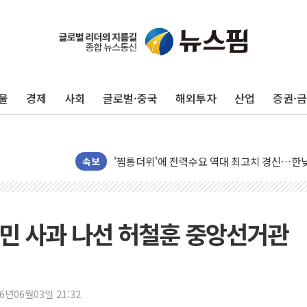
신길동 신축도 3.3㎡당 7250만원…써밋 클라
용산공원·그린벨트로 또 충돌…반복되는 국토부
[AI 부동산 투데이] 특공 전략도 '극과 극'…
울
경제
사회
글로벌·중국
해외투자
산업
증권·
[코인시황] 비트코인 6만4000달러대 횡보…고
[베트남 증시] 유동성 부진 지속, 강보합 마감
'찜통더위'에 전력수요 역대 최고치 경신…한낮 
후티 반군, 예멘 정부군과 사우디 동시 공격…
속보
42.5도 역대급 폭염…동물들도 특별식으로 여
경찰, 9월부터 '가족 사건' 못 맡는다…상피제
포스코홀딩스, 포스코인터·DX 지분 일부 매각
민 사과 나선 허철훈 중앙선거관
태국 학교서 중학생 총기 난사...최소 7명 사망
40.2도 찍은 서울 등 폭염중대경보 해제…누적
"文정부 악몽 재현 안돼"...李 부동산 세제안에
26년06월03일 21:32
신세계사이먼 '대구 프리미엄 아울렛' 건립 '본