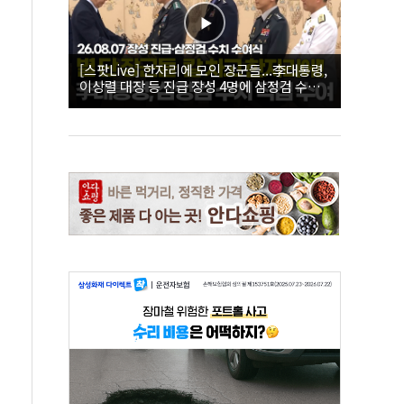
[스팟Live] 한자리에 모인 장군들...李대통령,
이상렬 대장 등 진급 장성 4명에 삼정검 수치
직접 수여｜26.08.07 장성 진급·삼정검 수치
수여식