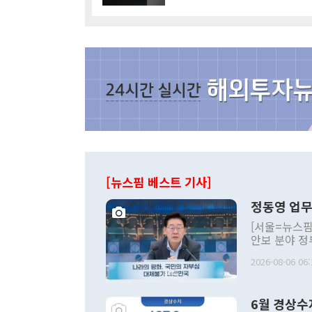
[뉴스핌 베스트 기사]
정동영 업무
[서울=뉴스핌
안보 분야 정
평화공존 발전
2026-08-06 06:
발언 중에는 
언한 것이 있
령은 공개적으
6월 경상수
주의적 희망에