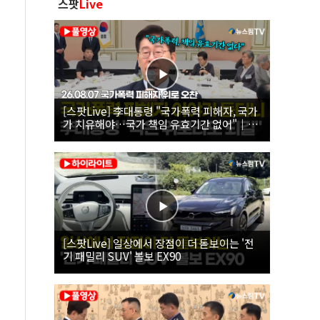
스팟
Live
[스팟Live] 李대통령 "국가폭력 피해자, 국가
가 치유해야…국가 책임 유효기간 없어"｜
26.08.07 국가폭력 피해자 위로 오찬
[스팟Live] 일상에서 장점이 더 돋보이는 '전
기 패밀리 SUV' 볼보 EX90