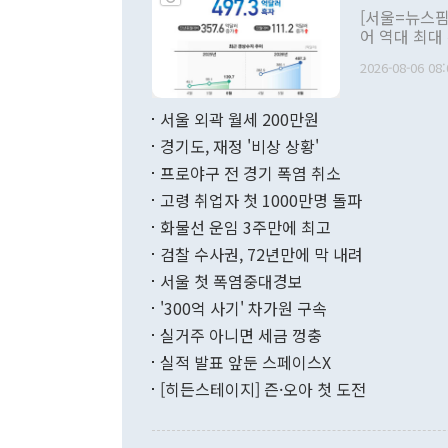
관의 대북 정
[서울=뉴스핌
관 부처 장관
어 역대 최대
관의 무리한 
출 호조로 월
다. [정동영 통일부 장관이 지난달 23일 오후 서울 종로구 정부서울청사에
2026-08-06 08:
료=한국은행] 한국은행이 6일 발표한 '2026년 6월 국제수지(잠정)'에
서 취임 1주년 
면 지난 6월
부 장관 권한
1000만달러
서울 외곽 월세 200만원
발전 구상'을
이에 따라 올
적 갈등 해결
경기도, 재정 '비상 상황'
했다. 경상수
결과 혐오의 
9000만달러
프로야구 전 경기 폭염 취소
년간의 CVI
지 기준 상품
고령 취업자 첫 1000만명 돌파
무너졌다고도 
며 월간 기준
현실을 바꾸는
달러로 38.
화물선 운임 3주만에 최고
를 평화 체제
196.9% 급
검찰 수사권, 72년만에 막 내려
함께 4자 대
수출은 160
지만 이 대통
서울 첫 폭염중대경보
(18.6%) 
화공존 정책이
했다. 통관 기
'300억 사기' 차가원 구속
다"고 지적했
(16.4%)
투리가 잡혀 
실거주 아니면 세금 껑충
월(-10억9
쁜 상황이 초
증가와 유류할
실적 발표 앞둔 스페이스X
9·19 군사
기록했지만 
[히든스테이지] 즌·오아 첫 도전
"우리의 선의
로 전환됐다.
으로 약간의 의문
를 기록해 전
관은 업무보고
는 배당수입
주의에 근거한