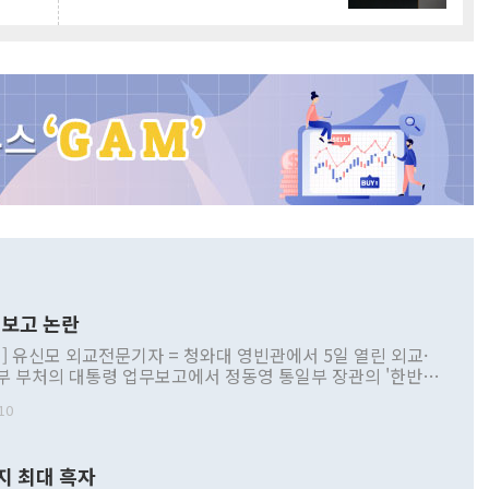
보고 논란
] 유신모 외교전문기자 = 청와대 영빈관에서 5일 열린 외교·
부 부처의 대통령 업무보고에서 정동영 통일부 장관의 '한반도
 구상'과 업무보고 발언이 논란을 빚고 있다. 이날 정 장관의
10
정부 내 조율을 거치지 않은 사안을 정책으로 추진하겠다고 공
는가 하면 사실 관계에 맞지 않은 설명도 있었다. 이재명 대통
로 신중을 기해 달라고 경고했고, 조현 외교부 장관은 '이상
지 최대 흑자
 근거한 비현실적 구상'이라는 비판을 내놨다. 그동안 정 장