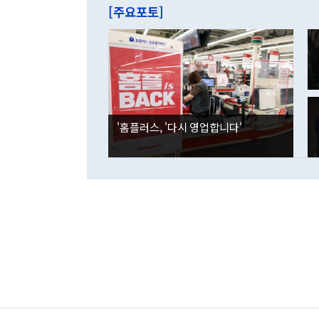
줄면서 25억
[주요포토]
라며 "여러분
억1000만달
이 9월 러시
였던 올해 3
며 "정부 차
인의 해외투자
은 "그것은 
각각 증가했다
잘랐다. 정 
국인의 국내 
않았다는 점에
감소하며 전월
사합의 복원,
경신했다. 외
권이라는 지적
분기 말 만기
뒤 "여기 업
다. 내국인의
'홈플러스, '다시 영업합니다'
부의 한 소식
다. eoyn2@
를 거쳐 결정
련 부처 장관
하고 대통령의
한 문제"라고 지적했다. 이재명 대통령이
외교 국방 등
2026.08.05 ◆시대착오적 접근, 대북 인식 오류 더욱 문제인 것은 정 장관
의 이같은 주
실과 다른 인
격히 변화하고
못하고 있다는
되뇌는 것은 
법을 호도하고
이나 미국은 