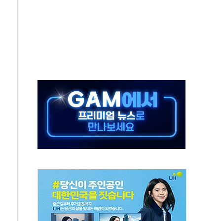
지역 선포
입자…경찰, 현행범 체포
"
기 신속 보상 강화