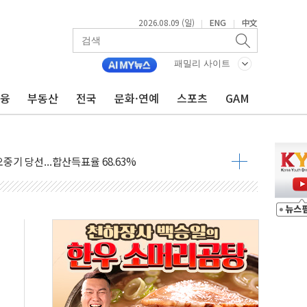
2026.08.09 (일)
ENG
中文
|
|
.'두천~하당'·'올미골교' 차량 통행 선제 제한
고 발생…작업자 1명 숨져
패밀리 사이트
철강 AI융합실증센터' 들어선다
금융
부동산
전국
문화·연예
스포츠
GAM
대 숨진 채 발견...경찰, 조사 중
.48%p 차 선두 유지...金 46.01% vs 鄭 44.53%
기 당선...합산득표율 68.63%
해 10대 구속…범행 후 반려견도 죽여
 정청래에 승리…金 48.54% vs 鄭 44.40%
경선 결과...김민석 48.54% 정청래 44.40%
발표...김민석 47.37% 정청래 45.71% 송영길 6.92%
발표...정청래 47.82% 김민석 46.35% 송영길 5.83%
발표...김민석 50.30% 정청래 41.94% 송영길 7.76%
객 400명 맞이…"마음 잇는 시간 되길"
 지급 확정되나…재상고 앞두고 막판 셈법