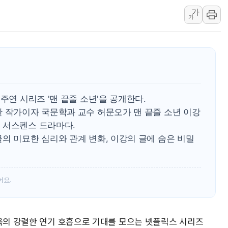
가
하나금융, 명동 소상공인에 
가
인천시 광복절 현수막 '태
병무청, 보충역 전면 손질…
홈플러스發 대형마트 판매,
윤준병·이해민 의원, '정부
'호우·산사태 주의보' 울진 
주연 시리즈 '맨 끝줄 소년'을 공개한다.
한 작가이자 국문학과 교수 허문오가 맨 끝줄 소년 이강
 서스펜스 드라마다.
의 미묘한 심리와 관계 변화, 이강의 글에 숨은 비밀
어요.
현욱의 강렬한 연기 호흡으로 기대를 모으는 넷플릭스 시리즈