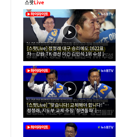
스팟
Live
[스팟Live] 정청래 대구 승리에도 1622표
차…강원·TK 경선 이긴 김민석 1위 수성 |
26.08.09 더불어민주당 당대표·최고위원 후
보 대구·경북 합동연설회
[스팟Live] “맞습니다! 교체해야 합니다!”…
정청래, 지도부 교체 주장 ‘정면돌파’ |
26.08.09 더불어민주당 당대표·최고위원 후
보 대구·경북 합동연설회