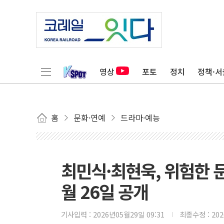
영상
포토
정치
정책·서
홈
문화·연예
드라마·예능
최민식·최현욱, 위험한 문
월 26일 공개
기사입력 :
2026년05월29일 09:31
최종수정 :
20