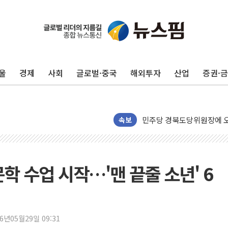
125mm 폭우 쏟아진 울진..
평택 진위면 공장서 질식사
포항 블루밸리 국가산단에 '
울
경제
사회
글로벌·중국
해외투자
산업
증권·
상주 낙동강 선착장 하류서 50
[종합] 김민석, 정청래에 누적 1
민주당 경북도당위원장에 오중
인천서 말다툼 중 어머니 살
속보
김민석, 강원·대구·경북 경선서
[속보] 민주, 강원·대구·경북 
[속보] 민주, 경북 경선 결과 
학 수업 시작…'맨 끝줄 소년' 6
[속보] 민주, 대구 경선 결과 
[속보] 민주, 강원 경선 결과 
정재헌 CEO, SKT 장기고
26년05월29일 09:31
최태원, 노소영에 9440억