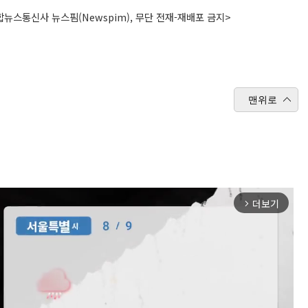
뉴스통신사 뉴스핌(Newspim), 무단 전재-재배포 금지>
맨위로
더보기
arrow_forward_ios