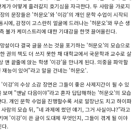
 관계가 어떻게 흘러갈지 호기심을 자극한다. 두 사람을 가로지
장의 문장들은 '허문오'와 '이강'의 개인 문학 수업이 시작되
동시에, 감정이 고스란히 얼굴에 드러나는 '허문오'와 무슨 생
 예측 불가 케미스트리에 대한 기대감을 한껏 끌어올린다.
 망설이다 결국 글을 쓰는 것을 포기하는 '허문오'의 모습으로
단 한 권의 책도 더 쓰지 못한 채 대학교에서 국문학과 교수로 살
 맨 끝줄에 앉는 학생 '이강'을 만나게 된다. 의중을 파악할
재능이 있어"​라고 말을 건네는 '허문오'.
 '이강'의 수상 소감 장면은 그들이 좋은 사제지간이 될 수 있
을 보며 "맨날 다음이야"라고 혼자 답답해하는 '허문오'의 모습
한다. 개인 문학 수업을 진행할수록 서로 말장난도 치고 하이파
사람의 모습 뒤, "네 과제에 썼던 얘기, 그거 사실이냐?"라고
키며 '이강'이 쓴 글이 도대체 무엇인지, 그들이 겪게 될 이야
다.