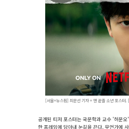
[서울=뉴스핌] 최문선 기자 = 맨 끝줄 소년 포스터. [
공개된 티저 포스터는 국문학과 교수 '허문오'
한 프레임에 담아내 눈길을 끈다. 무언가에 사