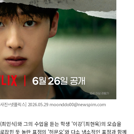
사진=넷플릭스] 2026.05.29 moonddo00@newspim.com
(최민식)와 그의 수업을 듣는 학생 '이강'(최현욱)의 모습을
로잡힌 듯 놀란 표정의 '허문오'와 다소 냉소적인 표정과 함께