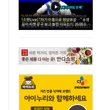
[스팟Live] “자기 이름으로 정당명을…” 송영
길이 피켓 문구 보고 놀란 이유는? | 26.08.09
더불어민주당 당대표·최고위원 후보 대구·경
북 합동연설회