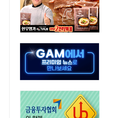
'행복상자' 전달
극기 거꾸로' 논란…이틀만에 철거
 예술·체육요원 최대 33% 감축
 역대 최대폭 감소한 9.4%↓…유통업계 양극화 심화
 특사'로 콜롬비아 대통령 취임식 참석
시간당 30mm 강한 비...호우 피해 없어