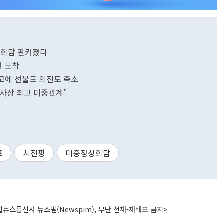
핑 회담 판커졌다
원 도착
경고에 선물도 의전도 축소
역사상 최고 미중관계"
프
시진핑
미중정상회담
뉴스통신사 뉴스핌(Newspim), 무단 전재-재배포 금지>