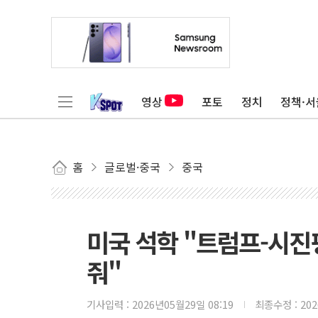
영상
포토
정치
정책·서
홈
글로벌·중국
중국
미국 석학 "트럼프-시진
줘"
기사입력 :
2026년05월29일 08:19
최종수정 :
20