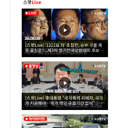
스팟
Live
[스팟Live] ‘1211표 차’ 초접전, 승부 가를 제
주 표심은?...제3차 정기전국당원대회 후보자
제주 합동연설회 생중계 | 26.08.08
[스팟Live] 李대통령 "국가폭력 피해자, 국가
가 치유해야…국가 책임 유효기간 없어"｜
26.08.07 국가폭력 피해자 위로 오찬