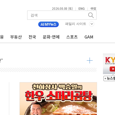
2026.08.08 (토)
ENG
中文
|
|
패밀리 사이트
8도 넘으면 중단
금융
부동산
전국
문화·연예
스포츠
GAM
해소될 듯
것"
지대' 우려
타진
청래 '격차 확대'
최고치
 요구
낮아지며 상승… STOXX 600 지수는 나흘 연속 최고치