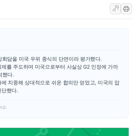
가
미 연준 매파 기세 꺾이나…고용 감소에 9월 동결 전망 우
가
[종합] 이슬람 수니파 3국, '공동방위협정' 체결… 이스라
트럼프, 백신·자폐증 행정명령 검토…"이르면 다음 주"
美 항소법원, 백악관 무도회장 공사 중단 명령…트럼프 제
이란 핵심 원유 수출항 '하르그섬', 최근 1주일 이상 '올스
美 고용 쇼크에 엔화 장중 급등…시장은 "또 개입했나" 촉
상회담을 미국 우위 종식의 단면이라 평가했다.
[AI MY 뉴스] 뉴욕 반도체주 프리뷰...美 고용 쇼크에 반도
의제를 주도하며 미국으로부터 사실상 G2 인정에 가까
석했다.
과에 치중해 상대적으로 쉬운 합의만 얻었고, 미국의 압
진단했다.
어요.