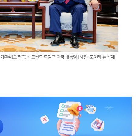
가주석(오른쪽)과 도널드 트럼프 미국 대통령 [사진=로이터 뉴스핌]