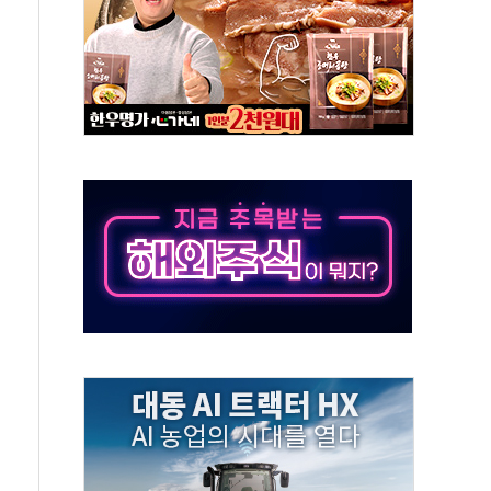
세
엘·이란 위협에 맞설 자체 억지력 강화
동
톱'… 美 해상봉쇄 영향
각
체주 '활짝'