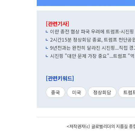
[관련기사]
이란 종전 협상 파국 우려에 트럼프·시진
2시간15분 정상회담 종료, 트럼프 천단공
9년전과는 완전히 달라진 시진핑...직접 
시진핑 "대만 문제 가장 중요"...트럼프 "
[관련키워드]
중국
미국
정상회담
트럼
<저작권자(c) 글로벌리더의 지름길 종합