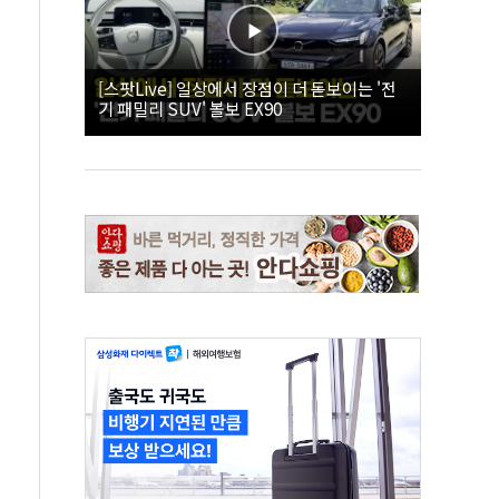
[스팟Live] 일상에서 장점이 더 돋보이는 '전
기 패밀리 SUV' 볼보 EX90