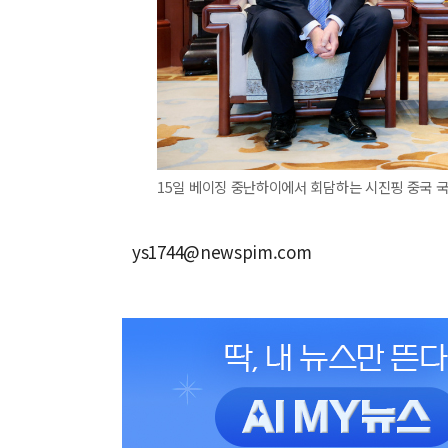
15일 베이징 중난하이에서 회담하는 시진핑 중국 국
ys1744@newspim.com