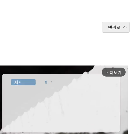
맨위로
더보기
arrow_forward_ios