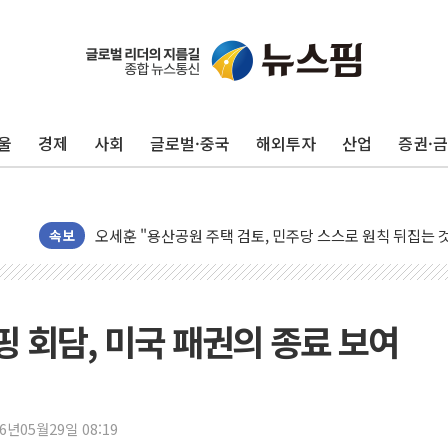
청양 밭에서 일하던 90대 숨져…온열질환 여부 조사
폭염에 車 운전면허 기능시험 오전 집중 편성…체감온도 3
울
경제
사회
글로벌·중국
해외투자
산업
증권·
李대통령, 'ISA·주가누르기 방지법' 전면 재검토 지시
'호우 특보' 경북 울진 시간당 20~30mm 강한 비...가뭄 
주말 무더위·열대야 지속…내륙 곳곳 소나기
오세훈 "용산공원 주택 검토, 민주당 스스로 원칙 뒤집는 
속보
충북 주말 무더위 지속…청주·진천 35도, 곳곳 소나기
10월 보완수사권 폐지·공소청 출범…피해자들 '범죄 사각
한상협, 업계 개인정보 보안 새판 짠다…'자율규제단체' 
핑 회담, 미국 패권의 종료 보여
민주당, 오늘 제주·인천 경선 발표...김민석 '재역전' vs 정
뉴욕증시, 고용 쇼크에 금리 인상 우려 후퇴…S&P500 
트럼프, 쿡 연준 이사 해임 재추진…"26일까지 의혹 소명"
26년05월29일 08:19
유럽증시, 美 고용 예상 밖 부진에 연준 금리 인상 가능성 