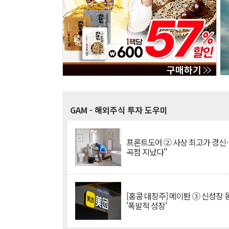
GAM
- 해외주식 투자 도우미
프론트도어 ② 사상 최고가 경신
곡점 지났다"
[홍콩 대장주] 메이퇀 ③ 신성장
'폭발적 성장'