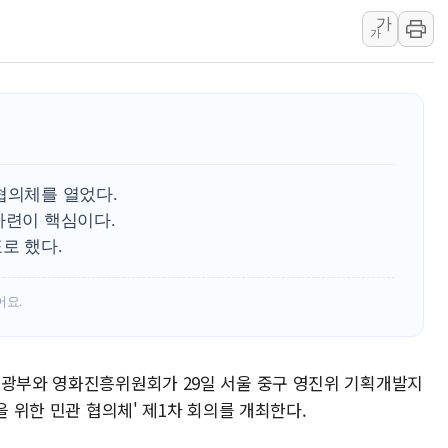
가
교보생명, '교보K
가
벼랑 끝 선 '동전
1순위보다 낮은 
컴투스 '제우스: 오
네이버 클립, 시청
서울 재건축·재개발
협의체를 열었다.
[인사] 공정거래
마련이 핵심이다.
KDB생명 본입찰
로 했다.
반도체공학회 "R&
카카오, 2026년 
어요.
현대카드, 박재범·
[르포] 육군, 20
관광부와 영화진흥위원회가 29일 서울 중구 영진위 기획개발지
을 위한 민관 협의체' 제1차 회의를 개최한다.