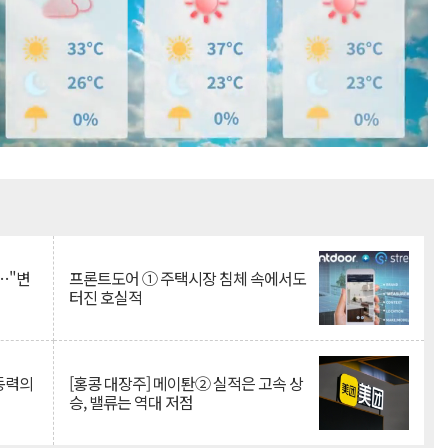
Mute
…"변
프론트도어 ① 주택시장 침체 속에서도
터진 호실적
 동력의
[홍콩 대장주] 메이퇀② 실적은 고속 상
승, 밸류는 역대 저점