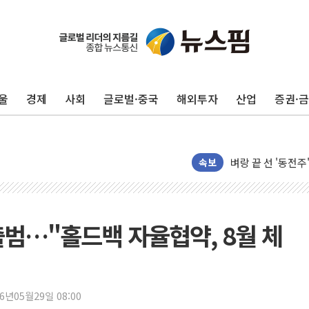
울
경제
사회
글로벌·중국
해외투자
산업
증권·
'변기 수리' 집주
속보
워트, 상반기 영업
프롬바이오, 10일
NH농협생명, 농작
출범…"홀드백 자율협약, 8월 체
아바코, 2분기 매출
랩지노믹스 "디엑솜
보로노이, 폐암 치료
26년05월29일 08:00
푸본현대생명, 육군