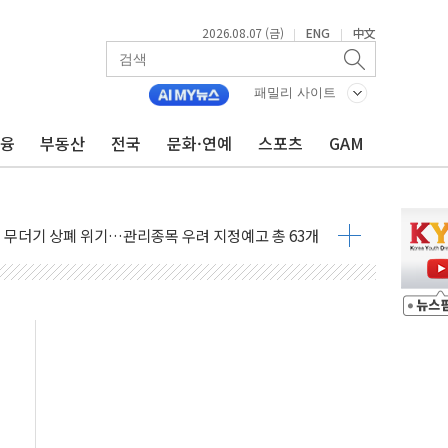
2026.08.07 (금)
ENG
中文
|
|
패밀리 사이트
금융
부동산
전국
문화·연예
스포츠
GAM
인에게 흉기 휘두른 30대 세입자…경찰, 현행범 체포
이익 30억원
 거래 재개…"재무구조 개편"
업 중 온열질환 보장…폭염기 신속 보상 강화
 120억원
과 美 암 진단 분야 독점 라이선스 계약"
제 'VRN11' 캐나다 IND 신청
 3군단과 군 장병 금융교육·전역 지원 협약