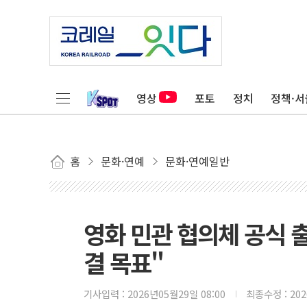
영상
포토
정치
정책·서
홈
문화·연예
문화·연예일반
영화 민관 협의체 공식 
결 목표"
기사입력 :
2026년05월29일 08:00
최종수정 :
20