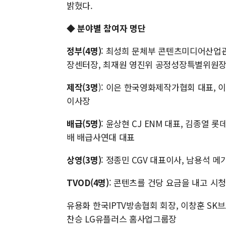
밝혔다.
◆ 분야별 참여자 명단
정부(4명)
: 최성희 문체부 콘텐츠미디어산업
장센터장, 최재원 영진위 공정성장특별위원
제작(3명
): 이은 한국영화제작가협회 대표,
이사장
배급(5명)
: 윤상현 CJ ENM 대표, 김종열 
배 배급사연대 대표
상영(3명)
: 정종민 CGV 대표이사, 남용석
TVOD(4명)
: 콘텐츠를 건당 요금을 내고 시청하는 
유용화 한국IPTV방송협회 회장, 이창훈 SK
찬승 LG유플러스 홈사업그룹장