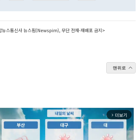
뉴스통신사 뉴스핌(Newspim), 무단 전재-재배포 금지>
맨위로
더보기
arrow_forward_ios