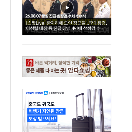
[스팟Live] 한자리에 모인 장군들...李대통령,
이상렬 대장 등 진급 장성 4명에 삼정검 수치
직접 수여｜26.08.07 장성 진급·삼정검 수치
수여식