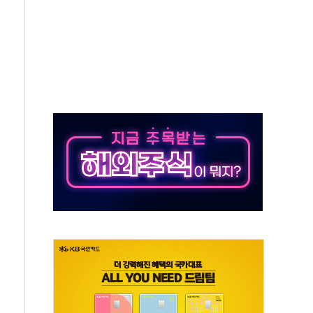
-맞춤건강보험' 6개월 배타적사용권 획득
주' 무더기 상폐 위기…관리종목 우려 지정예고 총 63개
특별공급 경쟁률… 실수요자 관심
만의 신' 26일 출시, 유저의 캐릭터가 AI로 플레이한다
 만으로 혜택 얻는 피드코인 이벤트 진행
 정상화시 5년 내 9만가구 순증...이주 대란도 제한적
위원회
 3파전…한화·흥국·한투 참여
D직 주 52시간제 개선해야…기술격차 확대 막아야"
임금협약 타결…연봉 6.3% 인상
실리카겔 등 8~9월 공연 라인업 공개
31년까지 3개 보급단 '1등급 스마트 물류센터' 전환