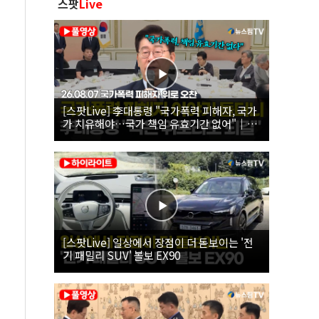
스팟
Live
[스팟Live] 李대통령 "국가폭력 피해자, 국가
가 치유해야…국가 책임 유효기간 없어"｜
26.08.07 국가폭력 피해자 위로 오찬
[스팟Live] 일상에서 장점이 더 돋보이는 '전
기 패밀리 SUV' 볼보 EX90