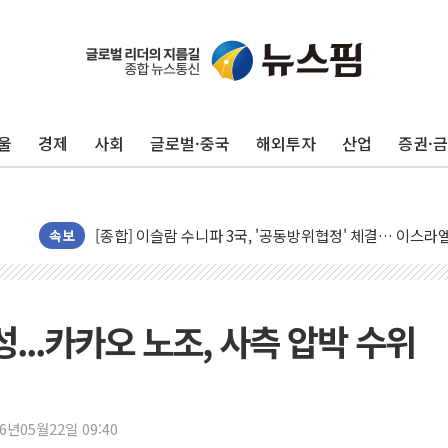
울
경제
사회
글로벌·중국
해외투자
산업
증권·
유럽증시, 美 고용 예상 밖 부진에 연준 금리 인상 가능성 
미 연준 매파 기세 꺾이나…고용 감소에 9월 동결 전망 우
[종합] 이슬람 수니파 3국, '공동방위협정' 체결… 이스라
트럼프, 백신·자폐증 행정명령 검토…"이르면 다음 주"
속보
美 항소법원, 백악관 무도회장 공사 중단 명령…트럼프 제
이란 핵심 원유 수출항 '하르그섬', 최근 1주일 이상 '올스
美 고용 쇼크에 엔화 장중 급등…시장은 "또 개입했나" 촉
성...카카오 노조, 사측 압박 수위
[AI MY 뉴스] 뉴욕 반도체주 프리뷰...美 고용 쇼크에 반도
뉴욕증시 프리뷰, 美 고용 쇼크에 금리 인상 우려 후퇴…나
[종합] 美 7월 고용 2만3000명 감소 '쇼크'…9월 금리 인
26년05월22일 09:40
[사진] 이슬람 수니파 3개국, 공동방위협정 체결