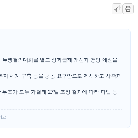
가
뉴욕증시 개장 전 특징주...아틀라시안·클라우드플레어
가
보훈부, 미 DPAA와 MOU… "6·25 미군 실종자 7359명
트럼프 "금리 내려야"…파월 때와 달리 워시엔 톤 낮춰
특정 정치인 측근 포항시 정책특보 내정설...포항시 '시끌'
李 "해남 태양광, 대한민국 다음 100년 밑거름…수도권 집
李 대통령, '6시간 마라톤 부동산 2차 회의' 주재… "전폭
서 투쟁결의대회를 열고 성과급제 개선과 경영 쇄신을
트럼프, 中 겨냥 폴리실리콘 관세 15% 부과…美 태양광주
[사진] 빈살만과 에르도안의 만남
·복지 체계 구축 등을 공동 요구안으로 제시하고 사측과
이란와이어 "이란 최고지도자 위독…곧 사망해도 놀랍지 
 투표가 모두 가결돼 27일 조정 결과에 따라 파업 등
어요.