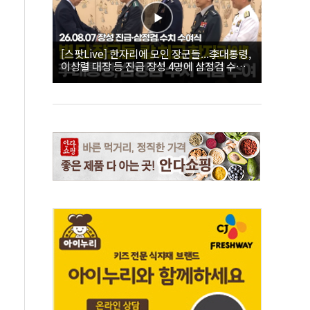
[스팟Live] 한자리에 모인 장군들...李대통령,
이상렬 대장 등 진급 장성 4명에 삼정검 수치
직접 수여｜26.08.07 장성 진급·삼정검 수치
수여식