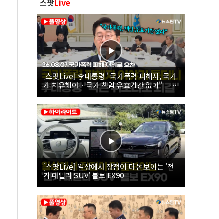
스팟
Live
[스팟Live] 李대통령 "국가폭력 피해자, 국가
가 치유해야…국가 책임 유효기간 없어"｜
26.08.07 국가폭력 피해자 위로 오찬
[스팟Live] 일상에서 장점이 더 돋보이는 '전
기 패밀리 SUV' 볼보 EX90