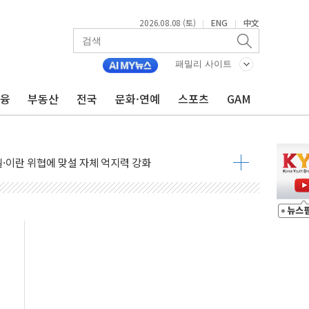
2026.08.08 (토)
ENG
中文
|
|
패밀리 사이트
금융
부동산
전국
문화·연예
스포츠
GAM
낮아지며 상승… STOXX 600 지수는 나흘 연속 최고치
세
엘·이란 위협에 맞설 자체 억지력 강화
동
톱'… 美 해상봉쇄 영향
각
체주 '활짝'
스닥 선물 1%대 상승
상 기대 후퇴