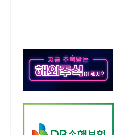
·태양광주↑ VS 트레이드데스크·웬디스↓
 끝까지 찾겠다"
중 완화 전환점"
적 공급 확대·속도전 총력"
 급등
않아"