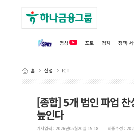
영상
포토
정치
정책·서
홈
산업
ICT
[종합] 5개 법인 파업 찬
높인다
기사입력 :
2026년05월20일 15:18
최종수정 :
20