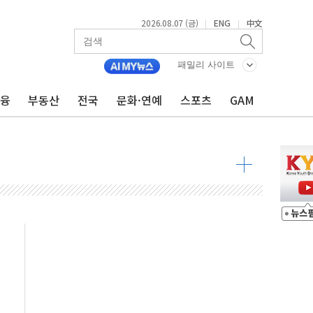
2026.08.07 (금)
ENG
中文
|
|
패밀리 사이트
금융
부동산
전국
문화·연예
스포츠
GAM
주택 36% 늘었다...공급부족 전 시장 규제 탓 커
AI 기업 Audission Oy와 운영 파트너십 체결
전면 개발"…서리풀2구역 갈등, 협의 테이블에
후변화가 바꾼 대한민국 여름
부산 돌려차기 발언' 논란 서범수·진종오 징계절차 개시
 하마
2분 만에 주불 진화...인명피해 없어
모 압류재산 1506건 공매