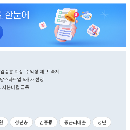
종룡 회장 '수익성 제고' 숙제
망스타트업 6개사 선정
도 자본비율 급등
원
청년층
임종룡
중금리대출
청년