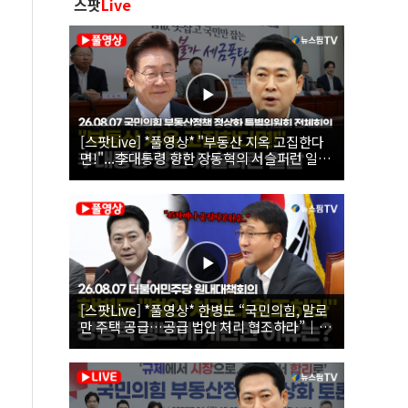
스팟
Live
[스팟Live] *풀영상* "부동산 지옥 고집한다
면!"...李대통령 향한 장동혁의 서슬퍼런 일갈
| 26.08.07 국민의힘 부동산정책 정상화 특별
위원회 전체회의
[스팟Live] *풀영상* 한병도 “국민의힘, 말로
만 주택 공급…공급 법안 처리 협조하라”｜
26.08.07 더불어민주당 원내대책회의