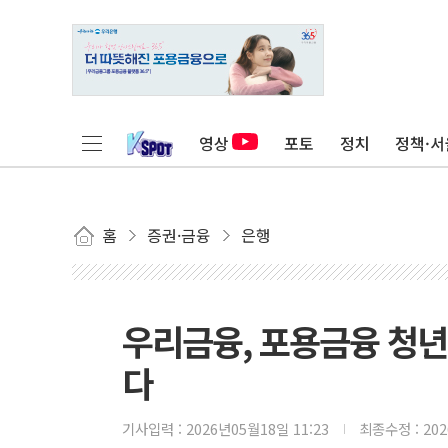
영상
포토
정치
정책·서
홈
증권·금융
은행
우리금융, 포용금융 청년
다
기사입력 :
2026년05월18일 11:23
최종수정 :
20