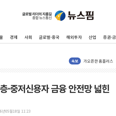
울
경제
사회
글로벌·중국
해외투자
산업
증권·
서울시, 정비사업으로 
속보
신인류콘텐츠, 핀란드 
"일부 존치" vs "
[AI 카드뉴스] 기
층·중저신용자 금융 안전망 넓힌
국민의힘 윤리위, '
수박으로 여름 나는
전남광주 구례 산불 3
26년05월18일 11:23
캠코, 5918억원 규