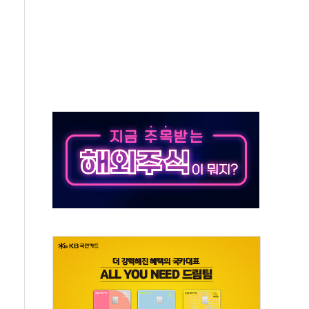
 잡은 볼보 EX90…'올 터치'는 호불호
야산 산불 1시간36분만에 주불진화....인명피해 없어
신동국과 무관…자료는 전·현직 직원으로부터 확보"
' 테스트 참가자 3만 명 돌파
-중국 청두 노선 운항허가 취득...중국 노선 다변화
도입 후 블로그 창작자 지원 규모 2배 확대
키 페스타' 실시...휴대폰 결제 최대 6000원 할인
바일', 교보문고 제휴 전자책 요금제 출시
 카카오 T 택시 호출 서비스
주년' 기념식...지역축제 '불금전파, 송정'과 상생