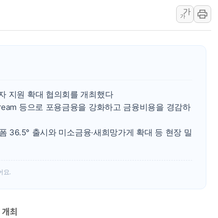
가
[시승기] 공간·승차감
가
가오픈한 홈플러스
돌아온 홈플러스
[종합] 청도 흥선리 
한미 법카 제보자 "
라인게임즈, '콰이어트
자 지원 확대 협의회를 개최했다
에어로케이항공, 청주
ream 등으로 포용금융을 강화하고 금융비용을 경감하
네이버, AI 브리핑 
SKT, '8월 월간 럭
 36.5° 출시와 미소금융·새희망가게 확대 등 현장 밀
LG헬로비전 '헬로모
KTis, 02-114로
해군1함대 '창설 80
어요.
 개최