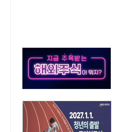
하는 '선봉'의 대민 봉사
미사일 1발 발사… 올해 10번째·42일 만 도발
 새 안보 위기… 반군·마약카르텔이 습득해 전투 활용
어선 구조
무해한 표면 부식 물질"
분만에 진화...외국인 노동자 숨져
즌2
축 피해 최소화 '총력 대응'
유입에도 박스권…美 암호화폐 법안 처리 여부도 변수