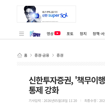
영상
포토
정치
정책·서
홈
증권·금융
증권
신한투자증권, '책무이행
통제 강화
기사입력 :
2026년05월18일 11:20
최종수정 :
20