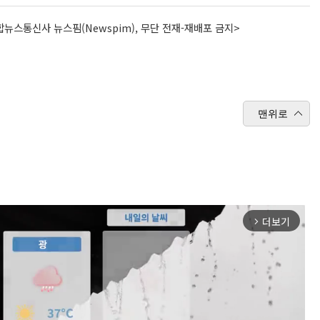
뉴스통신사 뉴스핌(Newspim), 무단 전재-재배포 금지>
맨위로
더보기
arrow_forward_ios