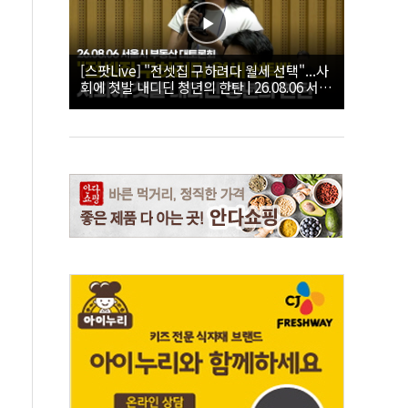
[스팟Live] "전셋집 구하려다 월세 선택"...사
회에 첫발 내디딘 청년의 한탄 | 26.08.06 서울
시 부동산 대토론회