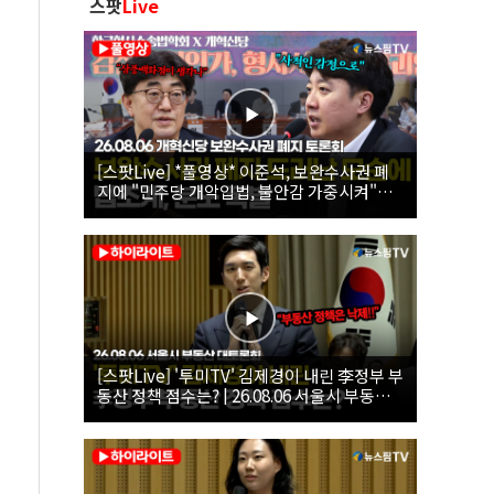
스팟
Live
[스팟Live] *풀영상* 이준석, 보완수사권 폐
지에 "민주당 개악입법, 불안감 가중시켜"｜
26.08.06 개혁신당 보완수사권 폐지 토론회
[스팟Live] '투미TV' 김제경이 내린 李정부 부
동산 정책 점수는? | 26.08.06 서울시 부동산
대토론회