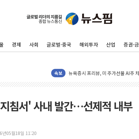
울
경제
사회
글로벌·중국
해외투자
산업
증권·
뉴욕증시 개장 전 특징주...모더나
김정관 장관 "영업이익 N% 성과급
뉴욕증시 프리뷰, 미 주가선물 AI주
청와대, 북한 단거리 탄도미사일 발사
속보
금값 7주 만에 최고…美 고용 둔화·
[인도증시] 중동 긴장 완화에 실적 호
러, 1인칭시점 드론으로 우크라 민간
지침서' 사내 발간…선제적 내부
[베트남 증시] 지수 하락 속 'DGC
'월가의 황제' 다이먼 "금융시장 레
양주 섬유염색공장서 화재 1명 중상…
26년05월18일 11:20
김정관 산업부 장관 "주 52시간 손봐