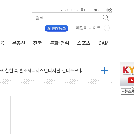
2026.08.06 (목)
ENG
中文
|
|
패밀리 사이트
금융
부동산
전국
문화·연예
스포츠
GAM
·아이온큐·도어대시↑ VS 샌디스크·피그마·앱러빈↓
 반대…상법·자본시장법 개정 논의"
 차익실현 속 혼조세...웨스턴디지털·샌디스크↓
에 긴급 안보 점검회의
호르무즈 재개방 기대에 강세
조까지, 상승...호실적 보고 기업 상승세 뚜렷
인 '사파리' 공격… 시민들 공포감 극대화 전략
' 임시 주총 기대감에 홀로 상한가…마진 잔액은 사상 최고
버리지 위험수위…숨은 차입이 더 큰 변수"
대응 1단계 진압 중
야, 경쟁상대 中과 비교해야"