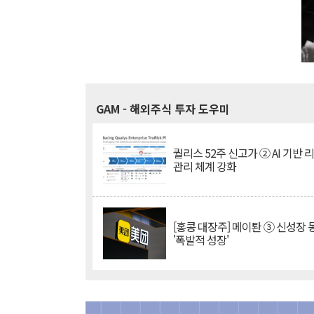
GAM
- 해외주식 투자 도우미
퀄리스 52주 신고가 ② AI 기반 
관리 체계 강화
[홍콩 대장주] 메이퇀 ③ 신성장
'폭발적 성장'