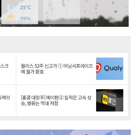
Mute
리스크
퀄리스 52주 신고가 ① 어닝서프라이즈
에 월가 환호
 동력의
[홍콩 대장주] 메이퇀② 실적은 고속 상
승, 밸류는 역대 저점