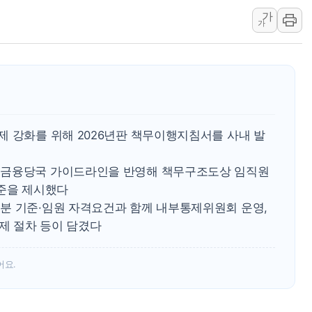
가
해군 1함대 창설 80주년…지역과 함께
가
[3보] 북, 원산서 동해로 단거리 탄도
우크라 드론 전술, 중남미 콜롬비아에
동해해경, 독도 해상서 부유물 감긴 
주한미군 "오산기지 누출, 백린 아닌 
구미 폐염산처리업체서 불 2시간30여
제 강화를 위해 2026년판 책무이행지침서를 사내 발
해군과 함께하는 '불금전파, 송정' 시
강원도 폭염특보 11일째…온열질환·가
 금융당국 가이드라인을 반영해 책무구조도상 임직원
[코인 시황] 비트코인, ETF 자금 
기준을 제시했다
분 기준·임원 자격요건과 함께 내부통제위원회 운영,
구제 절차 등이 담겼다
어요.