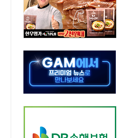
터보트 전복…1명 사망·1명 실종
의 날 참석..."국제적 시민 연대로 목소리 내야"
 실종 60대 나흘만에 숨진 채 발견
 살해 10대 아들 체포
' 받아친 정청래…제주 연설서 신경전 고조
지시…與 "적극 환영"·野 "졸속 국정"