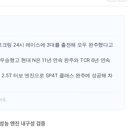
여수 오동도 인근 해상서 모
추미애, '위안부' 피해자 기림
인천 선재도 갯벌서 해루질 중
인천서 말다툼 중 어머니 흉기
'화합' 꺼낸 김민석에 '뻔뻔
르크링 24시 레이스에 3대를 출전해 모두 완주했다고
李대통령, ISA 개편 재검토 
우승했고 현대 N은 11년 연속 완주와 TCR 6년 연속
 2.5T 터보 엔진으로 SP4T 클래스 완주에 성공해 차
어요.
고성능 엔진 내구성 검증