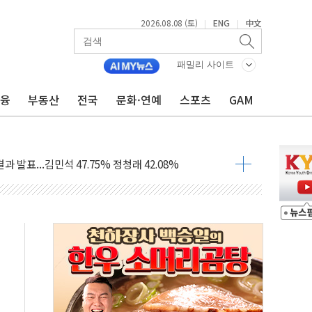
2026.08.08 (토)
ENG
中文
|
|
산사태 주의보'...경북도, 호우 피해·통제구간 없어
%p' 차 재역전 성공...金 45.42% vs 鄭 44.56%
패밀리 사이트
·정청래·김민석 당대표 후보
금융
부동산
전국
문화·연예
스포츠
GAM
 정청래에 승리...47.75% vs 42.08%
과 발표...김민석 47.75% 정청래 42.08%
표...김민석 45.09% 정청래 43.27% 송영길 11.63%
표...김민석 52.64% 정청래 39.89% 송영길 7.47%
0~8.14)
…공습 한계·탄약 부족 현실화
50㎜ 폭우…강원 동해안 강한 비 이어져
 환경미화원 수거차에 치여 사망
동…60대 남성 2명 숨져
보는 일 없게"…'결혼 페널티' 22개 과제 손본다