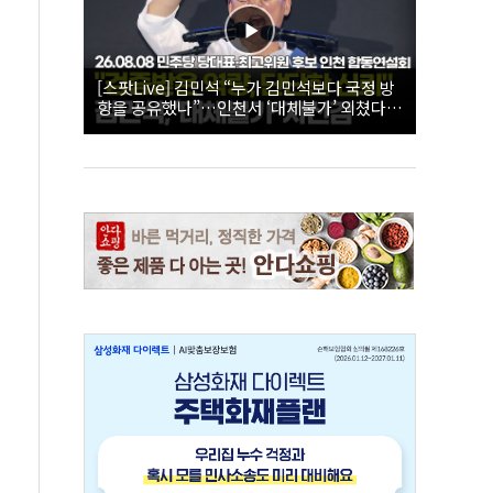
[스팟Live] 김민석 “누가 김민석보다 국정 방
향을 공유했나”…인천서 ‘대체불가’ 외쳤다 |
26.08.08 더불어민주당 당대표·최고위원 후
보 인천 합동연설회