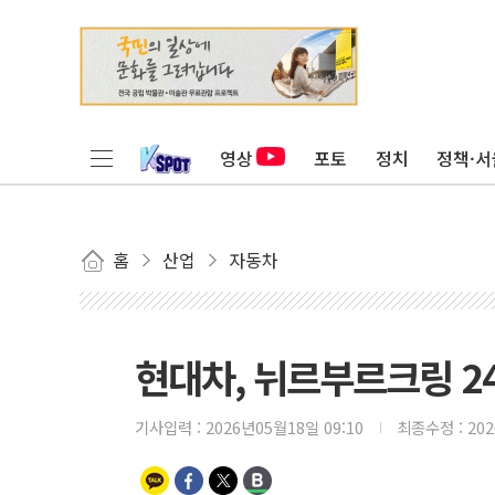
영상
포토
정치
정책·서
홈
산업
자동차
현대차, 뉘르부르크링 24
기사입력 :
2026년05월18일 09:10
최종수정 :
20