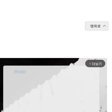
맨위로
더보기
arrow_forward_ios