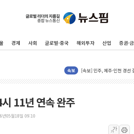
울진·영덕 '호우특보'-포항 '
[종합] 김민석, 정청래에 '0.86
인천 합동연설회 나선 송영길
울
경제
사회
글로벌·중국
해외투자
산업
증권·
김민석, 2주차 제주·인천 경선서
인사하는 김민석 당대표 후보
[속보] 민주, 제주·인천 경선 결
[속보] 민주, 인천 경선 결과 발
속보
[속보] 민주, 제주 경선 결과 발
이번주 국내 주요 금융일정(8.1
美, 이란전 출구전략 만지작
시 11년 연속 완주
강릉·동해·삼척 시간당 최대 
폐기물 수거하다 참변…60대
26년05월18일 09:10
서울 중랑구 주택가서 흉기 난
가
가
李대통령 "결혼 때문에 손해 