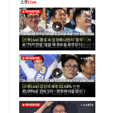
스팟
Live
[스팟Live] 환호 속 입장해 나란히 ‘찰칵’…서
로 ‘저격 연설’ 들을 때 후보들 표정은? |
26.08.08 더불어민주당 당대표·최고위원 후
보 인천 합동연설회
[스팟Live] 김민석 제주 52.64%·인천
45.09%로 연속 1위…정청래 따돌렸다’ |
26.08.08 더불어민주당 당대표·최고위원 후
보 인천 합동연설회