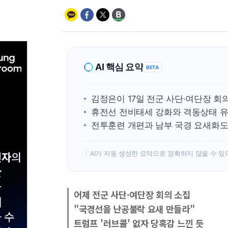
AI 핵심 요약
BETA
김정은이 17일 전군 사단·여단장 회
휴전선 전비태세 강화와 격동상태 유
전투훈련 개편과 남부 국경 요새화도
AI가 자동 생성한 요약으로 정확하지 않을 수 있
!
어제 전군 사단·여단장 회의 소집
"국경선을 난공불락 요새 만들라"
트럼프 '러브콜' 없자 당혹감 느낀 듯