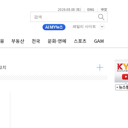
2026.08.08 (토)
ENG
中文
|
|
패밀리 사이트
금융
부동산
전국
문화·연예
스포츠
GAM
 정청래 격차 확대'
타진
최고치
 요구
낮아지며 상승… STOXX 600 지수는 나흘 연속 최고치
세
엘·이란 위협에 맞설 자체 억지력 강화
동
톱'… 美 해상봉쇄 영향