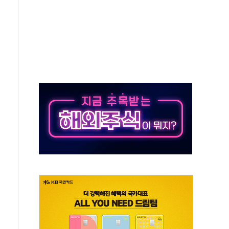
각
체주 '활짝'
스닥 선물 1%대 상승
상 기대 후퇴
·태양광주↑ VS 트레이드데스크·웬디스↓
 끝까지 찾겠다"
중 완화 전환점"