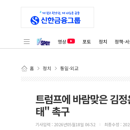
영상
포토
정치
정책·서
홈
정치
통일·외교
트럼프에 바람맞은 김정은
태" 촉구
기사입력 :
2026년05월18일 06:52
최종수정 :
20