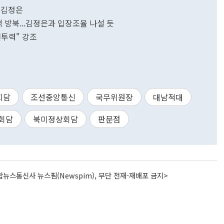
 김정은
 방북...김정은과 입장조율 나설 듯
전투력" 강조
회담
조선중앙통신
국무위원장
대남적대
회담
북미정상회담
판문점
뉴스통신사 뉴스핌(Newspim), 무단 전재-재배포 금지>