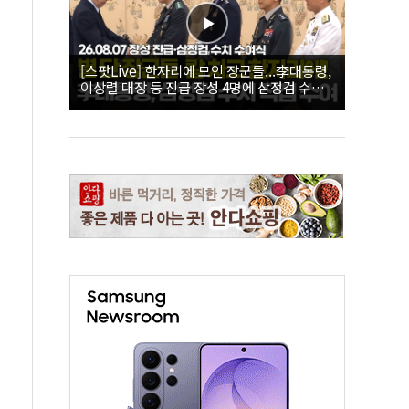
[스팟Live] 한자리에 모인 장군들...李대통령,
이상렬 대장 등 진급 장성 4명에 삼정검 수치
직접 수여｜26.08.07 장성 진급·삼정검 수치
수여식