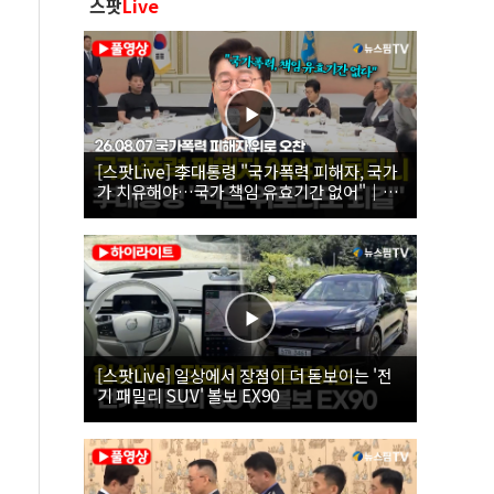
스팟
Live
[스팟Live] 李대통령 "국가폭력 피해자, 국가
가 치유해야…국가 책임 유효기간 없어"｜
26.08.07 국가폭력 피해자 위로 오찬
[스팟Live] 일상에서 장점이 더 돋보이는 '전
기 패밀리 SUV' 볼보 EX90