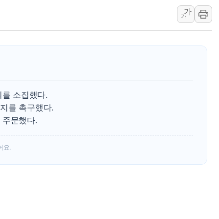
美 고용 쇼크에 엔화 장중 급등…시장은 "또 개입했나" 촉
가
가
[AI MY 뉴스] 뉴욕 반도체주 프리뷰...美 고용 쇼크에 반도
뉴욕증시 프리뷰, 美 고용 쇼크에 금리 인상 우려 후퇴…나
[종합] 美 7월 고용 2만3000명 감소 '쇼크'…9월 금리 인
[사진] 이슬람 수니파 3개국, 공동방위협정 체결
뉴욕증시 개장 전 특징주...아틀라시안·클라우드플레어
의를 소집했다.
보훈부, 미 DPAA와 MOU… "6·25 미군 실종자 7359명
지를 촉구했다.
트럼프 "금리 내려야"…파월 때와 달리 워시엔 톤 낮춰
 주문했다.
특정 정치인 측근 포항시 정책특보 내정설...포항시 '시끌'
李 "해남 태양광, 대한민국 다음 100년 밑거름…수도권 집
어요.