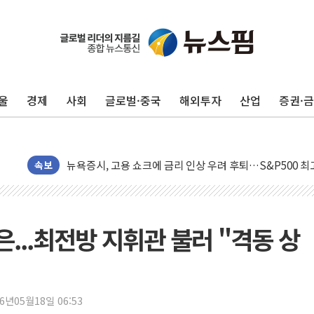
울
경제
사회
글로벌·중국
해외투자
산업
증권·
민주, 오늘 제주·인천 경선 결과 발표...'김민석 재역전 vs
한상협, 업계 개인정보 보안 새판 짠다…'자율규제단체' 
뉴욕증시, 고용 쇼크에 금리 인상 우려 후퇴…S&P500 
속보
트럼프, 쿡 연준 이사 해임 재추진…"26일까지 의혹 소명"
유럽증시, 美 고용 예상 밖 부진에 연준 금리 인상 가능성 
미 연준 매파 기세 꺾이나…고용 감소에 9월 동결 전망 우
...최전방 지휘관 불러 "격동 상
[종합] 이슬람 수니파 3국, '공동방위협정' 체결… 이스라
트럼프, 백신·자폐증 행정명령 검토…"이르면 다음 주"
美 항소법원, 백악관 무도회장 공사 중단 명령…트럼프 제
26년05월18일 06:53
이란 핵심 원유 수출항 '하르그섬', 최근 1주일 이상 '올스