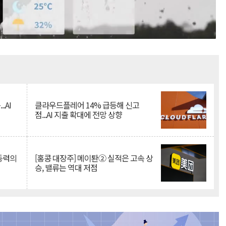
Mute
.AI
클라우드플레어 14% 급등해 신고
점...AI 지출 확대에 전망 상향
 동력의
[홍콩 대장주] 메이퇀② 실적은 고속 상
승, 밸류는 역대 저점