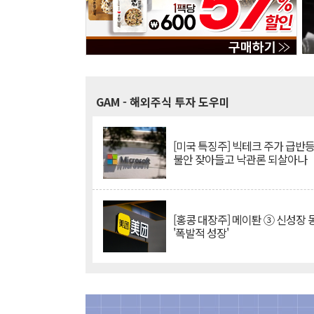
GAM
- 해외주식 투자 도우미
[미국 특징주] 빅테크 주가 급반등..
불안 잦아들고 낙관론 되살아나
[홍콩 대장주] 메이퇀 ③ 신성장
'폭발적 성장'