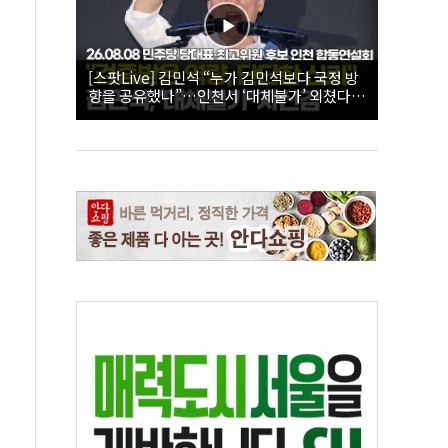
[스팟Live] 김민석 “누가 김민석보다 국정 방
향을 공유했나”…인천서 ‘대체불가’ 외쳤다 |
26.08.08 더불어민주당 당대표·최고위원 후
보 인천 합동연설회