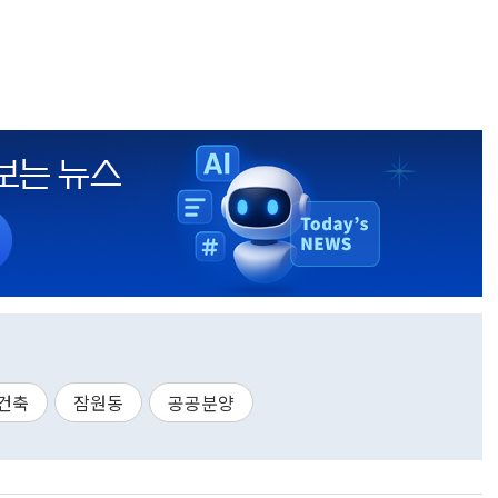
건축
잠원동
공공분양