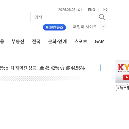
2026.08.09 (일)
ENG
中文
|
|
패밀리 사이트
금융
부동산
전국
문화·연예
스포츠
GAM
투입…고수온 양식장 복구·지원 '총력'
산사태 주의보'...경북도, 호우 피해·통제구간 없어
%p' 차 재역전 성공...金 45.42% vs 鄭 44.56%
·정청래·김민석 당대표 후보
 정청래에 승리...47.75% vs 42.08%
과 발표...김민석 47.75% 정청래 42.08%
표...김민석 45.09% 정청래 43.27% 송영길 11.63%
표...김민석 52.64% 정청래 39.89% 송영길 7.47%
0~8.14)