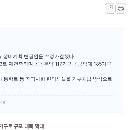
美, 이란전 출구전략 만지작
가
가
강릉·동해·삼척 시간당 최대 
폐기물 수거하다 참변…60대
서울 중랑구 주택가서 흉기 난
李대통령 "결혼 때문에 손해 
여수 오동도 인근 해상서 모
축 정비계획 변경안을 수정가결했다
추미애, '위안부' 피해자 기림
모로 재건축되며 공공분양 117가구·공공임대 185가구
인천 선재도 갯벌서 해루질 중
인천서 말다툼 중 어머니 흉기
 통학로 등 지역사회 편의시설을 기부채납 방식으로
'화합' 꺼낸 김민석에 '뻔뻔
어요.
가구로 규모 대폭 확대