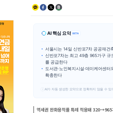
AI 핵심 요약
BETA
서울시는 14일 신반포7차 공공재건
신반포7차는 최고 49층 965가구 규
를 공급한다
도서관·노인복지시설·데이케어센터와
확충한다
AI가 자동 생성한 요약으로 정확하지 않을 수 있
!
역세권 완화용적률 특례 적용돼 320→965