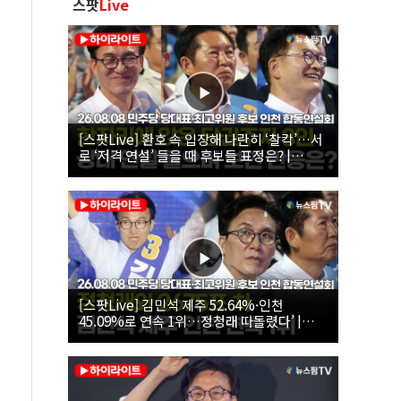
스팟
Live
[스팟Live] 환호 속 입장해 나란히 ‘찰칵’…서
로 ‘저격 연설’ 들을 때 후보들 표정은? |
26.08.08 더불어민주당 당대표·최고위원 후
보 인천 합동연설회
[스팟Live] 김민석 제주 52.64%·인천
45.09%로 연속 1위…정청래 따돌렸다’ |
26.08.08 더불어민주당 당대표·최고위원 후
보 인천 합동연설회