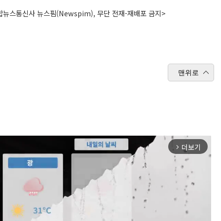
뉴스통신사 뉴스핌(Newspim), 무단 전재-재배포 금지>
맨위로
더보기
arrow_forward_ios