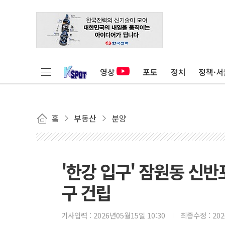
영상
포토
정치
정책·서
홈
부동산
분양
'한강 입구' 잠원동 신반
구 건립
기사입력 :
2026년05월15일 10:30
최종수정 :
20