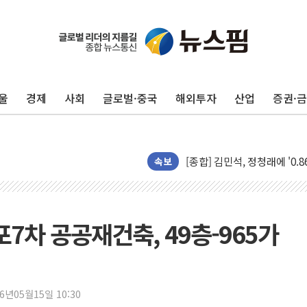
울
경제
사회
글로벌·중국
해외투자
산업
증권·
포항시 재난예산 40억 긴급 
울진·영덕 '호우특보'-포항 '
[종합] 김민석, 정청래에 '0.86
속보
인천 합동연설회 나선 송영길
김민석, 2주차 제주·인천 경선서
인사하는 김민석 당대표 후보
포7차 공공재건축, 49층-965가
[속보] 민주, 제주·인천 경선 결
[속보] 민주, 인천 경선 결과 발
[속보] 민주, 제주 경선 결과 발
26년05월15일 10:30
이번주 국내 주요 금융일정(8.1