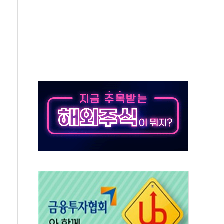
…공습 한계·탄약 부족 현실화
50㎜ 폭우…강원 동해안 강한 비 이어져
 환경미화원 수거차에 치여 사망
동…60대 남성 2명 숨져
보는 일 없게"…'결혼 페널티' 22개 과제 손본다
터보트 전복…1명 사망·1명 실종
의 날 참석..."국제적 시민 연대로 목소리 내야"
 실종 60대 나흘만에 숨진 채 발견
 살해 10대 아들 체포
' 받아친 정청래…제주 연설서 신경전 고조