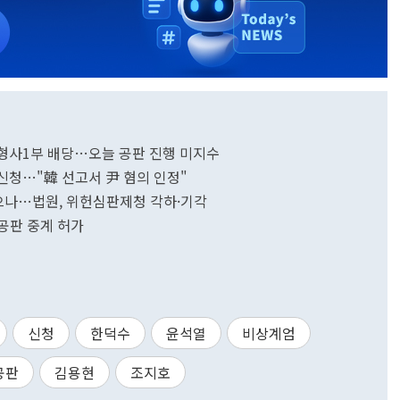
 형사1부 배당…오늘 공판 진행 미지수
 신청…"韓 선고서 尹 혐의 인정"
으나…법원, 위헌심판제청 각하·기각
 공판 중계 허가
신청
한덕수
윤석열
비상계엄
공판
김용현
조지호