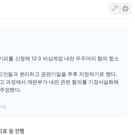
가
하나금융, 명동 소상공인에 
가
인천시 광복절 현수막 '태
병무청, 보충역 전면 손질…
홈플러스發 대형마트 판매,
윤준병·이해민 의원, '정부
'호우·산사태 주의보' 울진 
기피를 신청해 12·3 비상계엄 내란 우두머리 혐의 항소
여야, 황희 '버스 하우스' 공
피고인들과 분리하고 공판기일을 추후 지정하기로 했다.
 선고 과정에서 재판부가 내란 관련 혐의를 기정사실화해
 주장했다.
어요.
지호 등 진행