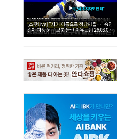
[스팟Live] “자기 이름으로 정당명을…” 송영
길이 피켓 문구 보고 놀란 이유는? | 26.08.09
더불어민주당 당대표·최고위원 후보 대구·경
북 합동연설회