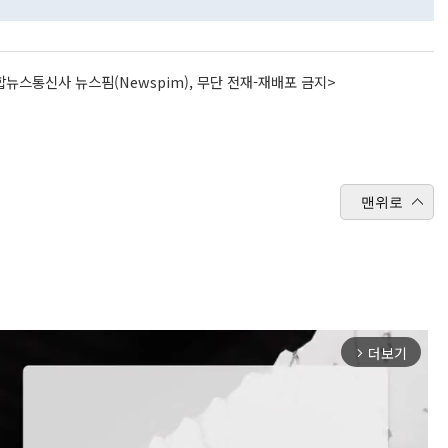
뉴스통신사 뉴스핌(Newspim), 무단 전재-재배포 금지>
맨위로
더보기
arrow_forward_ios