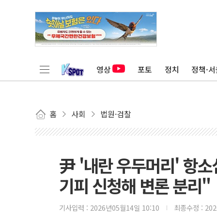
영상
포토
정치
정책·서
홈
사회
법원·검찰
尹 '내란 우두머리' 항
기피 신청해 변론 분리"
기사입력 :
2026년05월14일 10:10
최종수정 :
20