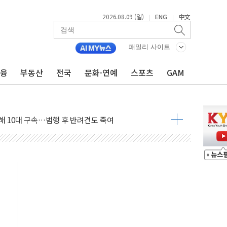
2026.08.09 (일)
ENG
中文
|
|
고 발생…작업자 1명 숨져
패밀리 사이트
철강 AI융합실증센터' 들어선다
금융
부동산
전국
문화·연예
스포츠
GAM
대 숨진 채 발견...경찰, 조사 중
.48%p 차 선두 유지...金 46.01% vs 鄭 44.53%
기 당선...합산득표율 68.63%
해 10대 구속…범행 후 반려견도 죽여
 정청래에 승리…金 48.54% vs 鄭 44.40%
경선 결과...김민석 48.54% 정청래 44.40%
발표...김민석 47.37% 정청래 45.71% 송영길 6.92%
발표...정청래 47.82% 김민석 46.35% 송영길 5.83%
발표...김민석 50.30% 정청래 41.94% 송영길 7.76%
객 400명 맞이…"마음 잇는 시간 되길"
 지급 확정되나…재상고 앞두고 막판 셈법