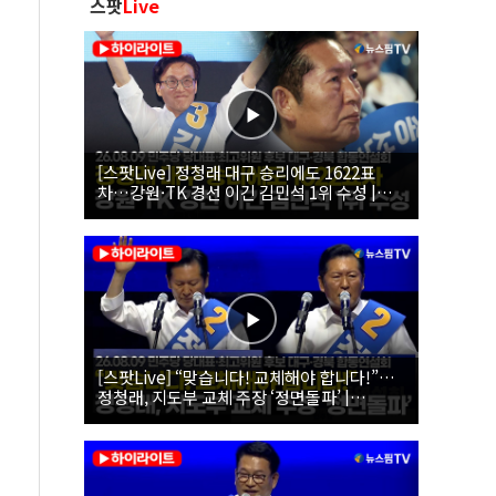
스팟
Live
[스팟Live] 정청래 대구 승리에도 1622표
차…강원·TK 경선 이긴 김민석 1위 수성 |
26.08.09 더불어민주당 당대표·최고위원 후
보 대구·경북 합동연설회
[스팟Live] “맞습니다! 교체해야 합니다!”…
정청래, 지도부 교체 주장 ‘정면돌파’ |
26.08.09 더불어민주당 당대표·최고위원 후
보 대구·경북 합동연설회