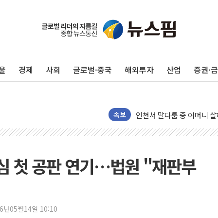
평택 진위면 공장서 질식사
포항 블루밸리 국가산단에 '
울
경제
사회
글로벌·중국
해외투자
산업
증권·
상주 낙동강 선착장 하류서 50
[종합] 김민석, 정청래에 누적 1
민주당 경북도당위원장에 오중
인천서 말다툼 중 어머니 살
속보
김민석, 강원·대구·경북 경선서
[속보] 민주, 강원·대구·경북 
[속보] 민주, 경북 경선 결과 
소심 첫 공판 연기…법원 "재판부
[속보] 민주, 대구 경선 결과 
[속보] 민주, 강원 경선 결과 
정재헌 CEO, SKT 장기고
26년05월14일 10:10
최태원, 노소영에 9440억