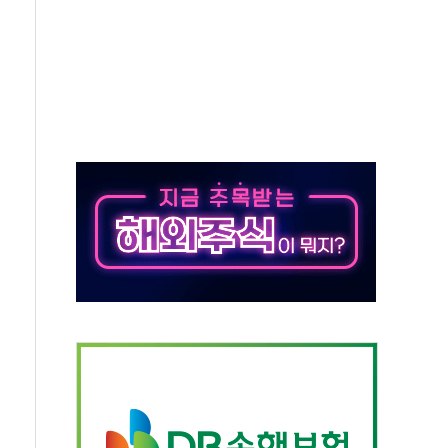
'행복상자' 전달
극기 거꾸로' 논란…이틀만에 철거
 예술·체육요원 최대 33% 감축
 역대 최대폭 감소한 9.4%↓…유통업계 양극화 심화
 특사'로 콜롬비아 대통령 취임식 참석
시간당 30mm 강한 비...호우 피해 없어
방…野 "청년 우롱 기괴" vs 與 "송구한 해프닝"