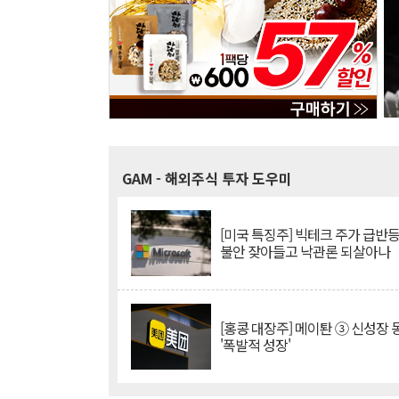
GAM
- 해외주식 투자 도우미
[미국 특징주] 빅테크 주가 급반등..
불안 잦아들고 낙관론 되살아나
[홍콩 대장주] 메이퇀 ③ 신성장
'폭발적 성장'