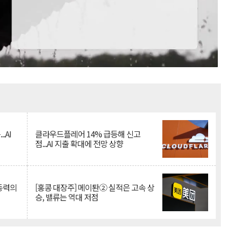
Mute
.AI
클라우드플레어 14% 급등해 신고
점...AI 지출 확대에 전망 상향
 동력의
[홍콩 대장주] 메이퇀② 실적은 고속 상
승, 밸류는 역대 저점