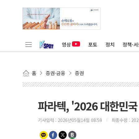
영상
포토
정치
정책·서
홈
증권·금융
증권
파라텍, '2026 대한민
기사입력 :
2026년05월14일 08:59
최종수정 :
20