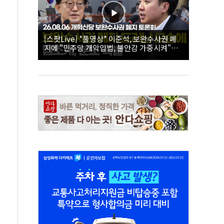
[스팟Live] *풀영상* 이준석, 보완수사권 폐
지에 "민주당 개악입법, 불안감 가중시켜"｜
26.08.06 개혁신당 보완수사권 폐지 토론회