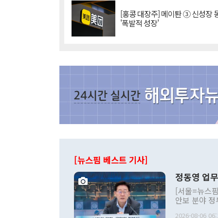
[홍콩 대장주] 메이퇀 ③ 신성장
'폭발적 성장'
[뉴스핌 베스트 기사]
정동영 업무
[서울=뉴스핌
안보 분야 정
평화공존 발전
2026-08-06 06: