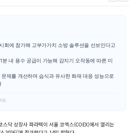
교원그룹 펫 프렌들리 호
벤처업계 "정부 세제개
최영근 한국전광 대표,
뉴온 "어린이 성장 제품
[특징주] 태양광주, 美
전시회에 참가해 고부가가치 소방 솔루션을 선보인다고
GC녹십자, mRNA 
1분 내 용수 공급이 가능해 감지기 오작동에 따른 미
BMW코리아, 8월 한정
한온시스템, 캐나다서 
 문제를 개선하며 습식과 유사한 화재 대응 성능으로
구윤철 "부동산 세제개
다
홈플러스, 가오픈 돌입
어요.
 코스닥 상장사 파라텍이 서울 코엑스(COEX)에서 열리는
A 2026)'에 참가한다고 14일 밝혔다.