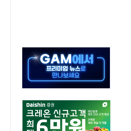
 AIDC 수익성 기대"
하는 정책은 무용…성역 없는 국정 개선 집행"
와 농촌 창업기업 15곳 키운다
년 전략적 제휴…HBM 특허 분쟁 종결
 도구 아닌 동료"…현업 중심 AX 가속
가는 청년들…실제 수요에 맞게 정책 정비"
中 미국 신장 제재에 '강경 맞 보복' 대미 드론 수출 통제· 기업 제재