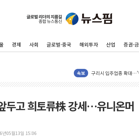
서울 아파트값 0.26%
효성중공업, 덴마크에 초고
딥시크, AI 서비스 가격 
울
경제
사회
글로벌·중국
해외투자
산업
증권·
CJ프레시웨이, 2분기 영
초박빙 경선에 친명계 '추가
구리시 입주업종 확대…'
속보
KCC, 실적은 주춤했지만
정점식 "사관학교 통합 정
장동혁 "李대통령 재판 
담 앞두고 희토류株 강세…유니온머
日, 아키타에 일본 최대 
[종합] 李대통령 "취약계
트럼프, 워시 연준의장과
'40도 극한 폭염' 내일
26년05월13일 15:06