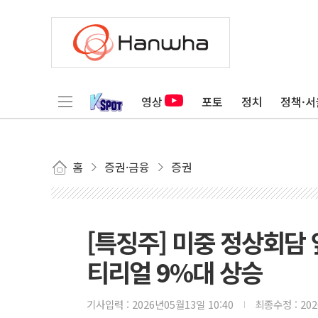
영상
포토
정치
정책·서
홈
증권·금융
증권
[특징주] 미중 정상회
티리얼 9%대 상승
기사입력 :
2026년05월13일 10:40
최종수정 :
20