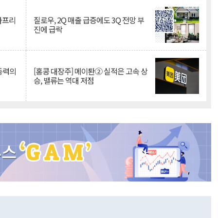
·아프리
질로우, 2Q 매출 급증에도 3Q 전망 부
진에 급락
 동력의
[홍콩 대장주] 메이퇀② 실적은 고속 상
승, 밸류는 역대 저점