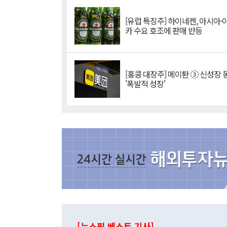
[유럽 특징주] 하이네켄, 아시아
카 수요 호조에 판매 반등
[홍콩 대장주] 메이퇀 ③ 신성장
'폭발적 성장'
[뉴스핌 베스트 기사]