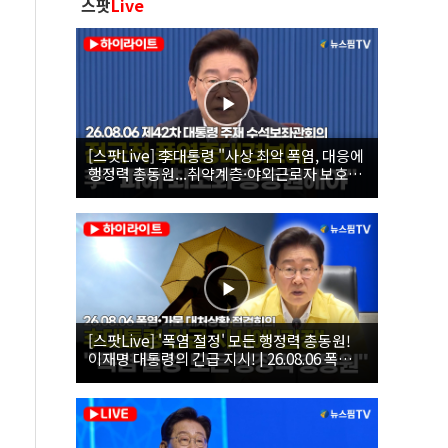
스팟
Live
[스팟Live] 李대통령 "사상 최악 폭염, 대응에
행정력 총동원...취약계층·야외근로자 보호에
힘써야"｜26.08.06 제42차 대통령 주재 수석
보좌관회의
[스팟Live] '폭염 절정' 모든 행정력 총동원!
이재명 대통령의 긴급 지시! | 26.08.06 폭염•
가뭄 대처상황 점검회의