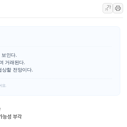
[컨콜] LG유플러스, "파주
가
李대통령 "국민 체감 못 
가
현대백화점그룹, 농식품부
삼성전자, 넷리스트와 5
한국앤컴퍼니그룹, "AI는
李대통령 "취약계층 돼 
 보인다.
며 거래된다.
협상할 전망이다.
어요.
속
가능성 부각