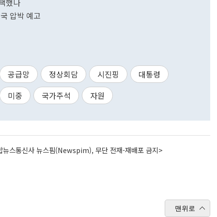
 택했나
중국 압박 예고
공급망
정상회담
시진핑
대통령
미중
국가주석
자원
뉴스통신사 뉴스핌(Newspim), 무단 전재-재배포 금지>
맨위로