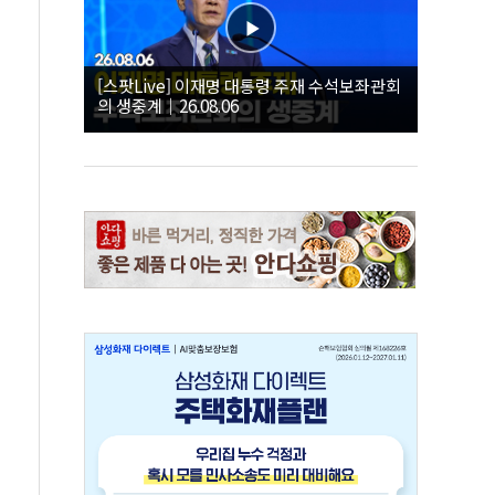
[스팟Live] 이재명 대통령 주재 수석보좌관회
의 생중계｜26.08.06