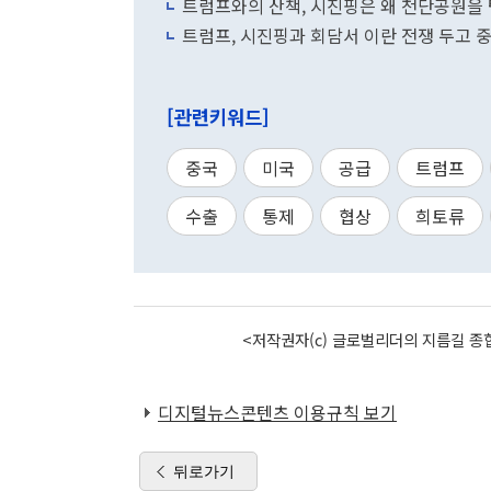
트럼프와의 산책, 시진핑은 왜 천단공원을
트럼프, 시진핑과 회담서 이란 전쟁 두고 
[관련키워드]
중국
미국
공급
트럼프
수출
통제
협상
희토류
<저작권자(c) 글로벌리더의 지름길 종합
디지털뉴스콘텐츠 이용규칙 보기
뒤로가기