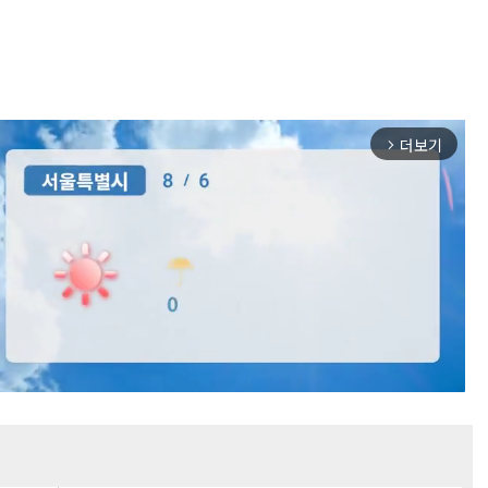
더보기
arrow_forward_ios
Mute