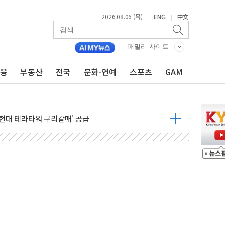
2026.08.06 (목)
ENG
中文
|
|
↑…상승폭 커졌지만 고가주택 밀집된 강남·서초 둔화
압변압기 첫 공급...국가 전력망에 첫 입성
패밀리 사이트
대대적 인상 계획...업계 파장 예고
금융
부동산
전국
문화·연예
스포츠
GAM
업익 14.2% 감소…"온라인 사업으로 성장"
 투표' 요구...친청계 응집력 '희석' 전략 통할까
현대 테라타워 구리갈매' 공급
…'매출 절반' 실리콘 반등에 하반기 기대
치 프레임에 졸속 추진…'잼데믹' 안보까지 몰고 와"
재개해야 여론조사 51.9%…그것이 국민의 뜻"
규모의 AI 데이터센터 건설 추진
층 안부에 AI 활용…이주노동자 폭염 방치, 국격 훼손"
 수시 통화…독립성 논란 재점화
 절정…주말 주춤 후 다시 불볕더위