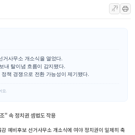
가
[금/유가] 국채금리 하락·이란 협상 
가
[장욱희의 중장년 취업에세이] 여성 
[오늘날씨] 한낮 39도 폭염 계속…전
[브라질증시] 금리 인하 기대에도 
이마트, 트레이더스 'T-카페' 일반 점
한경협 "에너지 위기 반복…탈탄소 설
선거사무소 개소식을 열었다.
 보내 탈이념 흐름이 감지됐다.
 정책 경쟁으로 전환 가능성이 제기됐다.
어요.
조" 속 정치권 셈법도 작용
교육감 예비후보 선거사무소 개소식에 여야 정치권이 일제히 축