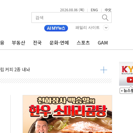
2026.08.06 (목)
ENG
中文
|
|
 지역경제 활성화 앞장
.플랫폼 매출 효과에 36% 증가
패밀리 사이트
I) 주유소 업종 1위
금융
부동산
전국
문화·연예
스포츠
GAM
커리 디저트 2종 내놔
선 '데이지'호 미사일 공격"
립 커피 2종 내놔
클리어런스 딜'
 6월 경상수지 497.3억달러 흑자
이는 일 원치 않아"
대통령 "논쟁 여지" 이례적 언급
-뷰티 신규 전략시장 안착
월세 200만원 外
영월 소상공인 디지털 전환 나선다
류한 李대통령…"형소법 보완 방법 찾아달라" 주문도