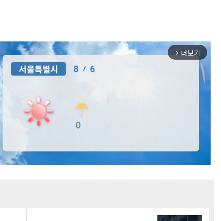
더보기
arrow_forward_ios
Mute