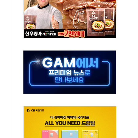
기대에 금값 4% 급등…유가 혼조
근로자, 육아로 경력 단절…기업 인재 전략 재정립 필요
북·제주 비소식
약보합…대선 불확실성에 투자심리 위축
포 첫 입점
비 전환 지원 강화해야"