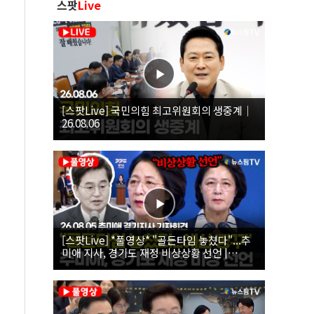
스팟
Live
[스팟Live] 국민의힘 최고위원회의 생중계｜
26.08.06
[스팟Live] *풀영상* "골든타임 놓쳤다"...추
미애 지사, 경기도 재정 비상상황 선언 |
26.08.05 추미애 경기지사 기자회견