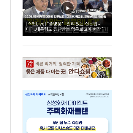
[스팟Live] *풀영상* "일리 있는 질문입니
다"...대통령도 칭찬받는 업무보고에 현장 '빵'
| 26.08.05 이재명 대통령 업무보고 - 교육부,
국교위, 문체부, 국가유산청