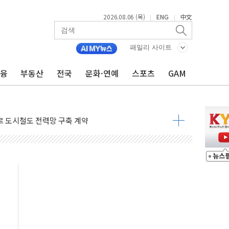
급 폭염에 고단열 인테리어 관심 급증"
2026.08.06 (목)
ENG
中文
|
|
무 수당' 챙긴 경찰관 2명 송치
주·이강찬 대표, 자사주 매수
패밀리 사이트
, 상반기 최대 실적에 13%대 급등
금융
부동산
전국
문화·연예
스포츠
GAM
주10회로 확대…신규 항공사 진입길 열려
 연 7.7% '생활파킹통장' 출시
' 덧씌우는 트럼프...당내선 "안 먹힌다" 균열
싱턴서 첫 '국제보훈컨퍼런스'… 한미동맹 상징성 부각
르 도시철도 전력망 구축 계약
려차기' 부적절 발언 논란 사과…"재발 방지 모든 조치"
 약세에 S7 모두 '파란불'
중 아닌 권력 지팡이 자처…보완수사권 폐지해도 되나"
 잇몸 치약' 출시
단 저력…아반떼 계약 첫날 1만대 넘었다