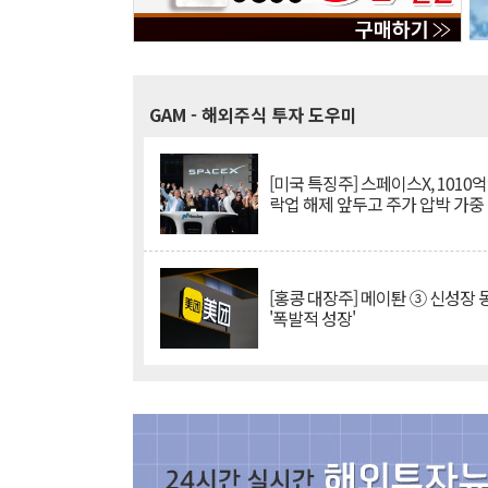
GAM
- 해외주식 투자 도우미
[미국 특징주] 스페이스X, 1010
락업 해제 앞두고 주가 압박 가중
[홍콩 대장주] 메이퇀 ③ 신성장
'폭발적 성장'