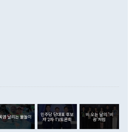
·핵 없는 한반도 등 3대 기본 방향을 제시했다. 정 장관은 "대
지 흑자를 견인한 것은 상품수지다. 6월 상품수지는 478억
언어는 멈춰야 한다"면서 주적 용어 대체를 주장했다. 지난 25
 흑자를 기록하며 전월에 이어 역대 최대를 다시 썼다. 국제수
D(완전하고 검증가능하며 되돌릴 수 없는 비핵화) 구도는 이미
수출은 1123억7000만달러로 전년 동월 대비 84.5% 증가하
했다. 또 "현 시점에서 흘러간 선(先)비핵화만 되뇌는 것은
 처음으로 1000억달러를 넘어섰다. 상품수입은 644억8000만
 데 힘이 되지 않는다"고 주장했다. 정 장관은 또 "정전 체제
6% 늘었다. 통관 기준으로는 반도체 수출이 전년 동월 대비
로 바꾸는 논의에 착수하겠다"면서 "북·미 정상회담 견인과
증했고 컴퓨터·주변기기(SSD)는 282.7% 증가했다. IT 품목
화의 동력을 확보하기 위해 최선을 다할 것"이라고 말했다. 하
.4% 늘었으며 비IT 품목도 ▲석유제품(47.5%) ▲화공품
령은 정 장관의 구상에 대부분 제동을 걸었다. 이 대통령은 "평
▲철강제품(17.9%) ▲승용차(6.1%) 등을 중심으로 18.6% 증가
 정치적으로 악용되는 측면이 있다"며 "많이 조심하셔야 한
준 수입은 ▲원자재(30.5%) ▲자본재(35.3%) ▲소비재
다. 북한을 다른 이름으로 불러야 한다는 주장에는 "표현에 꼬
가 모두 늘었다. 서비스수지는 12억9000만달러 적자를 기록해 전
정쟁으로 휘몰아 들어가면 원래 하고자 했던 데에서 오히려 나
000만달러)보다 적자 폭이 확대됐다. 여행수지는 외국인 입국자
래될 수 있다"고 경고했다. 이 대통령은 남북 신뢰 구축을 위해
증료 인상 등에 따른 출국자 감소로 4억4000만달러 흑자를
합의를 선제적으로 복원해야 한다는 정 장관의 주장에 대해서도
지식재산권사용료수지는 전월 흑자에서 4억4000만달러 적자
대로 하는 게 과연 한반도의 평화와 안정에 플러스냐, 결론적
 본원소득수지는 배당소득을 중심으로 32억7000만달러 흑자
의문이 들 때도 있다"며 부정적으로 반응했다. 조현 외교부 장
월(21억7000만달러)보다 흑자 폭이 확대됐다. 배당소득수지
 사후 브리핑에서 정 장관이 언급한 '4자 회담'에 대해 "이상
이 늘어난 데다 전월 분기배당에 따른 기저효과로 배당지급이
 어떤 희망이라 하더라도 그건 아직 조율되지 않은 방법"이
6000만달러 흑자를 나타냈다. 금융계정 순자산은 6월 중 467
들께서 디스카운트해 주시면 좋겠다"고 선을 그었다. 정 장관
러 증가해 월간 기준 역대 최대 증가 폭을 기록했다. 종전 최대
아 블라디보스토크에서 열리는 '동방경제포럼(EEF)'을 언급하
월(369억9000만달러)을 넘어선 것이다. 직접투자에서는 내국
원에서 (참석을) 검토하고 있다"고 발언한 데 대해서도 조 장관
가 80억1000만달러, 외국인의 국내투자가 46억3000만달러
외교부의 몫"이라며 "아직 거기까지 진도가 나가지 않았다"고
민주당 당대표 후보
비 오는 날의 '비
. 증권투자에서는 외국인의 국내 주식 매도세가 이어졌다. 외
폭염 날리는 물놀이
자 2차 TV토론회
광'처럼
장관이 이날 소개한 대북 구상과 설명은 정부 내 조율을 거치지
주식 투자는 차익실현 매도 등의 영향으로 316억1000만달러
서 문제가 있다. 특히 주적 표현 대체와 국호 사용, 9·19 군
(-310억5000만달러)에 이어 역대 최대 순매도 기록을 다시
 4자회담 추진 등은 통일부 장관이 결정할 사안이 아니어서 월