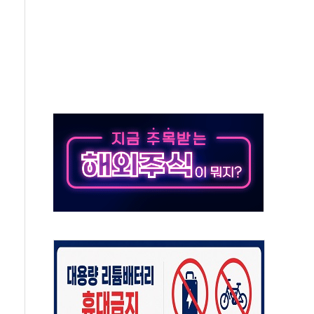
분기 영업손실 169억원…전년 比 45.7% 축소
' 운영·신뢰·확장성 강화
 경량화 모델 공개
네시스 파이낸스 썸머 페스타' 진행…리스·렌트 할인
ERO 육성·지원사업' 최종 공동연구기관 선정