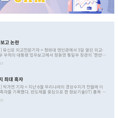
보고 논란
] 유신모 외교전문기자 = 청와대 영빈관에서 5일 열린 외교·
부 부처의 대통령 업무보고에서 정동영 통일부 장관의 '한반도
 구상'과 업무보고 발언이 논란을 빚고 있다. 이날 정 장관의
10
정부 내 조율을 거치지 않은 사안을 정책으로 추진하겠다고 공
는가 하면 사실 관계에 맞지 않은 설명도 있었다. 이재명 대통
로 신중을 기해 달라고 경고했고, 조현 외교부 장관은 '이상
지 최대 흑자
 근거한 비현실적 구상'이라는 비판을 내놨다. 그동안 정 장
책 관련 발언이 물의를 빚은 적은 여러 번 있지만 대통령과 유
] 박가연 기자 = 지난 6월 우리나라의 경상수지가 전월에 이
이 공개적으로 부정적 입장을 표명한 것은 이례적이다. 정 장
 흑자를 기록했다. 반도체를 중심으로 한 정보기술(IT) 품목 수
대북 접근법과 월권을 제어해야 한다는 목소리도 높아지고 있
간 상품수출이 처음으로 1000억달러를 넘어선 영향이다. [자
00
 따르
기자간담회를 하고 있다. [사진=통일부] 2026.07.23 ◆통일
 경상수지는 497억3000만달러 흑자로 집계됐다. 전월(386억
 넘어선 주장 정 장관은 이날 업무보고에서 '한반도 평화공존
)에 이어 두 달 연속 월간 기준 역대 최대 기록을 갈아치웠다.
 설명하면서 이재명 정부 2년차 핵심 과제로 상호 존중·평화
해 상반기 누적 경상수지 흑자는 1910억1000만달러를 기록