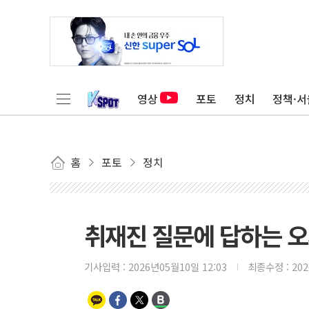
영상
포토
정치
정책·서
홈
포토
정치
취재진 질문에 답하는 
기사입력 :
2026년05월10일 12:03
최종수정 :
20