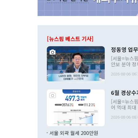
[뉴스핌 베스트 기사]
정동영 업무
[서울=뉴스핌
안보 분야 정
평화공존 발전
2026-08-06 06:
발언 중에는 
언한 것이 있
령은 공개적으
6월 경상수
주의적 희망에
관의 대북 정
[서울=뉴스핌
관 부처 장관
어 역대 최대
관의 무리한 
출 호조로 월
다. [정동영 통일부 장관이 지난달 23일 오후 서울 종로구 정부서울청사에
2026-08-06 08:
료=한국은행] 한국은행이 6일 발표한 '2026년 6월 국제수지(잠정)'에
서 취임 1주년 
면 지난 6월
부 장관 권한
1000만달러
서울 외곽 월세 200만원
발전 구상'을
이에 따라 올