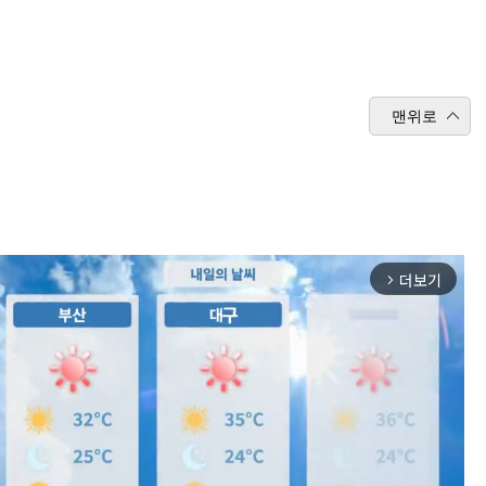
맨위로
더보기
arrow_forward_ios