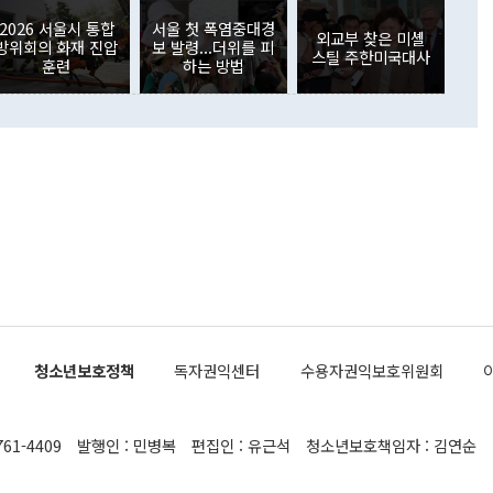
국인의 국내 채권투자는 세계국채지수(WGBI) 자금 유입에도
이 나오고 있다. 이 대통령은 정 장관의 업무보고를 듣고 난
도래 영향으로 증가 폭이 줄어든 52억9000만달러를 기록했
2026 서울시 통합
서울 첫 폭염중대경
무보고에 발표했다고 승인난 건 아니다"라고 재차 확인했다. 정
외교부 찾은 미셸
 해외 증권투자는 주식을 중심으로 35억6000만달러 증가했
방위회의 화재 진압
보 발령...더위를 피
스틸 주한미국대사
통은 "정 장관의 발언 내용은 대부분 국가안전보장회의(NSC)
newspim.com
훈련
하는 방법
된 사안이 아닌 정 장관의 개인적 생각에 가깝다"며 "안보 관
이 정부의 공식 정책이 아닌 사안을 추진하겠다고 업무보고를
 면전에서 '국군통수권자가 나서야 한다'고 주장한 것은 심각
 5일 청와대 영빈관에서 열린 통일
 외교 안보 부처 업무보고에서 발언하고 있다. [사진=청와대]
장이 현 시점에서 이미 참고가 될 수 없는 과거의 경험 또는 사
식에 기반하고 있다는 것이다. 정 장관이 주장하는 구상은 급
 있는 북한의 전략과 한반도 및 국제 정세를 전혀 반영하지
 비판이 제기되고 있다. 정 장관이 "흘러간 선(先)비핵화만
현실을 바꾸지 못한다"고 언급한 것은 지금까지의 대북 접근
 있다. 북핵 위기 발발 이후 지금까지 모든 핵 협상에서 한국
북한에 선비핵화를 공식적으로 요구한 적이 없기 때문이다. 지
 협상은 북한의 비핵화 조치에 한·미가 상응하는 대가를 제
로 이뤄졌다. 1994년 북·미 제네바 기본합의는 핵시설 동결
청소년보호정책
독자권익센터
수용자권익보호위원회
의 교환이었다. 2005년 9.19 공동성명도 북한의 비핵화 조치
에 상응조치를 제공하는 '행동 대 행동' 원칙이 적용됐다. 대북
던 한 전직 관료는 "모든 북핵 협상은 북한의 비핵화 조치와
761-4409
발행인 : 민병복
편집인 : 유근석
청소년보호책임자 : 김연순
공하는 상응조치를 어떻게 정교하게 배열하느냐가 관건이었
 장관의 발언은 지금까지 한·미가 북한에 먼저 핵을 포기해야