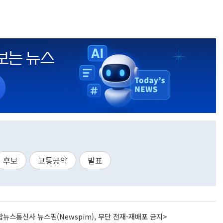
후보
교통공약
발표
뉴스통신사 뉴스핌(Newspim), 무단 전재-재배포 금지>