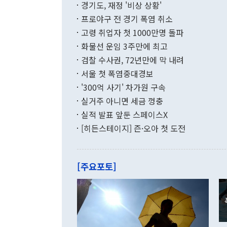
적 갈등 해결
경기도, 재정 '비상 상황'
했다. 경상수
결과 혐오의 
9000만달러
프로야구 전 경기 폭염 취소
년간의 CVI
지 기준 상품
고령 취업자 첫 1000만명 돌파
무너졌다고도 
며 월간 기준
현실을 바꾸는
달러로 38.
화물선 운임 3주만에 최고
를 평화 체제
196.9% 급
검찰 수사권, 72년만에 막 내려
함께 4자 대
수출은 160
지만 이 대통
서울 첫 폭염중대경보
(18.6%) 
화공존 정책이
했다. 통관 기
'300억 사기' 차가원 구속
다"고 지적했
(16.4%)
투리가 잡혀 
실거주 아니면 세금 껑충
월(-10억9
쁜 상황이 초
증가와 유류할
실적 발표 앞둔 스페이스X
9·19 군사
기록했지만 
[히든스테이지] 즌·오아 첫 도전
"우리의 선의
로 전환됐다.
으로 약간의 
를 기록해 전
관은 업무보고
는 배당수입
주의에 근거한
줄면서 25억
[주요포토]
라며 "여러분
억1000만달
이 9월 러시
였던 올해 3
며 "정부 차
인의 해외투자
은 "그것은 
각각 증가했다
잘랐다. 정 
국인의 국내 
않았다는 점에
감소하며 전월
사합의 복원,