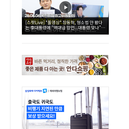
[스팟Live] *풀영상* 장동혁, 형소법 안 봤다
는 李대통령에 "역대급 망언...대통령 맞나"｜
26.08.06 국민의힘 최고위원회의