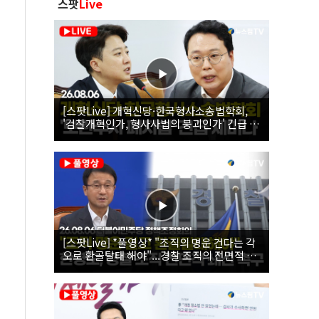
스팟
Live
[스팟Live] 개혁신당·한국형사소송법학회,
'검찰개혁인가, 형사사법의 붕괴인가' 긴급 세
미나｜26.08.06
[스팟Live] *풀영상* "조직의 명운 건다는 각
오로 환골탈태 해야"...경찰 조직의 전면적 쇄
신 촉구한 한병도 | 26.08.06 더불어민주당 정
책조정회의