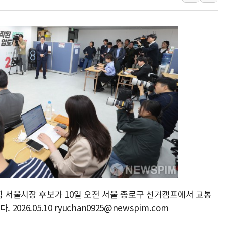
롯데에너지머티, 2
플래티어, '엑스젠
노타, '키미 K3'
현대캐피탈, '제
피아이이, 'K-H
힘 서울시장 후보가 10일 오전 서울 종로구 선거캠프에서 교통
26.05.10 ryuchan0925@newspim.com