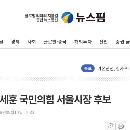
LX하우시스 "역대
일 안 하고 '초과근
토마토시스템 조길
[특징주] 고려아연
울
경제
사회
글로벌·중국
해외투자
산업
증권·
한·체코 항공편 
SBI저축은행, 최고
美중간선거 '색깔론
속보
보훈부, 내년 워
가온전선, 싱가포
정점식, '부산 돌
오세훈 국민의힘 서울시장 후보
[특징주] 美 반도체
정점식 "경찰, 민
26년05월10일 12:33
오스템파마, '옥치
SUV 시대에도 세
가
가