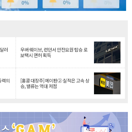
Mute
억달러
우버·웨이브, 런던서 안전요원 탑승 로
보택시 면허 획득
 동력의
[홍콩 대장주] 메이퇀② 실적은 고속 상
승, 밸류는 역대 저점