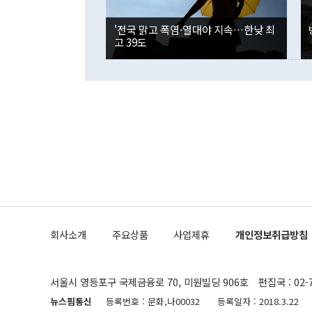
경신했다. 외
권이라는 지적
분기 말 만기
뒤 "여기 업
다. 내국인의
'전국 맑고 폭염·열대야 지속…한낮 최
부의 한 소식
다. eoyn2@
고 39도
를 거쳐 결정
련 부처 장관
하고 대통령의
한 문제"라고 지적했다. 이재명 대통령이
외교 국방 등
2026.08.05 ◆시대착오적 접근, 대북 인식 오류 더욱 문제인 것은 정 장관
의 이같은 주
실과 다른 인
격히 변화하고
못하고 있다는
되뇌는 것은 
법을 호도하고
이나 미국은 
금까지의 북핵
회사소개
주요상품
사업제휴
개인정보취급방침
공하는 방식으
과 중유 제공
의 모든 단계
협상에 관여했
서울시 영등포구 국제금융로 70, 미원빌딩 906호
편집국 : 02-
한·미가 제
다"면서 "정
뉴스핌통신
등록번호 : 문화,나00032
등록일자 : 2018.3.22