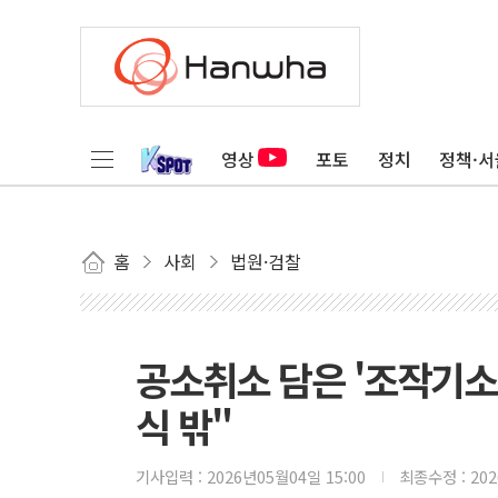
영상
포토
정치
정책·서
홈
사회
법원·검찰
공소취소 담은 '조작기소
식 밖"
기사입력 :
2026년05월04일 15:00
최종수정 :
20