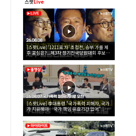
스팟
Live
[스팟Live] ‘1211표 차’ 초접전, 승부 가를 제
주 표심은?...제3차 정기전국당원대회 후보자
제주 합동연설회 생중계 | 26.08.08
[스팟Live] 李대통령 "국가폭력 피해자, 국가
가 치유해야…국가 책임 유효기간 없어"｜
26.08.07 국가폭력 피해자 위로 오찬