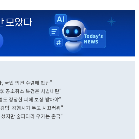
, 국민 의견 수렴해 판단"
"李 공소취소 특검은 사법내란"
령도 정당한 피해 보상 받아야"
특검법' 강행시기 두고 시끄러워"
안마셨지만 술파티라 우기는 촌극"