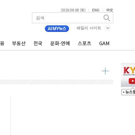
2026.08.08 (토)
ENG
中文
|
|
패밀리 사이트
금융
부동산
전국
문화·연예
스포츠
GAM
8도 넘으면 중단
해소될 듯
것"
지대' 우려
타진
청래 '격차 확대'