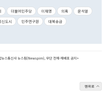
계
더불어민주당
이재명
의혹
윤석열
례신도시
민주연구원
대북송금
뉴스통신사 뉴스핌(Newspim), 무단 전재-재배포 금지>
맨위로