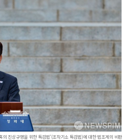
의혹의 진상규명을 위한 특검법'(조작기소 특검법)에 대한 법조계의 비판