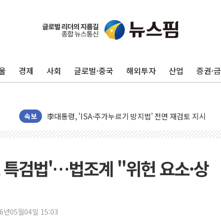
울
경제
사회
글로벌·중국
해외투자
산업
증권·
청양 밭에서 일하던 90대 숨져…온열질환 여부 조사
폭염에 車 운전면허 기능시험 오전 집중 편성…체감온도 3
李대통령, 'ISA·주가누르기 방지법' 전면 재검토 지시
속보
'호우 특보' 경북 울진 시간당 20~30mm 강한 비...가뭄 
주말 무더위·열대야 지속…내륙 곳곳 소나기
오세훈 "용산공원 주택 검토, 민주당 스스로 원칙 뒤집는 
 특검법'…법조계 "위헌 요소·상
충북 주말 무더위 지속…청주·진천 35도, 곳곳 소나기
10월 보완수사권 폐지·공소청 출범…피해자들 '범죄 사각
한상협, 업계 개인정보 보안 새판 짠다…'자율규제단체' 
민주당, 오늘 제주·인천 경선 발표...김민석 '재역전' vs 정
26년05월04일 15:03