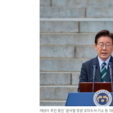
여당이 추진 중인 '윤석열 정권 조작수사·기소 등 