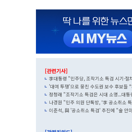
[관련기사]
李대통령 "민주당, 조작기소 특검 시기·절차
'대여 투쟁'으로 뭉친 수도권 보수 후보들 
정청래 "조작기소 특검은 시대 소명...대통
나경원 "민주 의원 단톡방, '李 공소취소 
이준석, 與 '공소취소 특검' 추진에 "술 