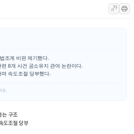
뉴욕증시, 고용 쇼크에 금리 인상 우려 후퇴…S&P500 
가
트럼프, 쿡 연준 이사 해임 재추진…"26일까지 의혹 소명"
가
유럽증시, 美 고용 예상 밖 부진에 연준 금리 인상 가능성 
미 연준 매파 기세 꺾이나…고용 감소에 9월 동결 전망 우
[종합] 이슬람 수니파 3국, '공동방위협정' 체결… 이스라
트럼프, 백신·자폐증 행정명령 검토…"이르면 다음 주"
美 항소법원, 백악관 무도회장 공사 중단 명령…트럼프 제
 법조계 비판 제기했다.
이란 핵심 원유 수출항 '하르그섬', 최근 1주일 이상 '올스
련 8개 사건 공소유지 관여 논란이다.
美 고용 쇼크에 엔화 장중 급등…시장은 "또 개입했나" 촉
하며 속도조절 당부했다.
[AI MY 뉴스] 뉴욕 반도체주 프리뷰...美 고용 쇼크에 반도
어요.
하는 구조
 속도조절 당부