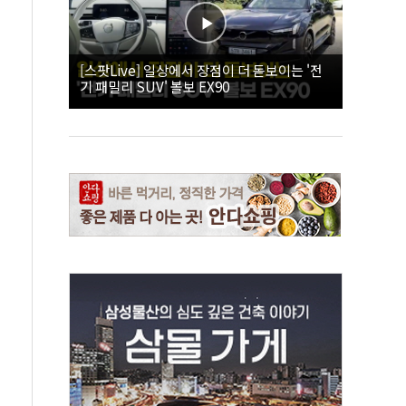
[스팟Live] 일상에서 장점이 더 돋보이는 '전
기 패밀리 SUV' 볼보 EX90