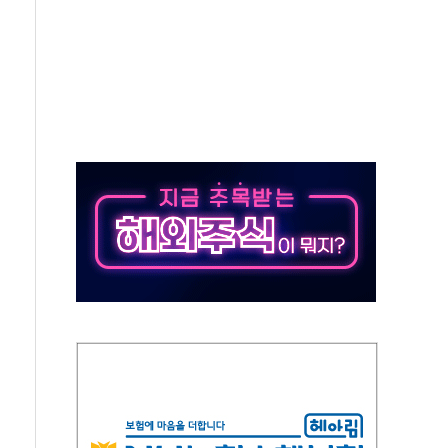
최고치
 요구
낮아지며 상승… STOXX 600 지수는 나흘 연속 최고치
세
엘·이란 위협에 맞설 자체 억지력 강화
동
톱'… 美 해상봉쇄 영향
각
체주 '활짝'