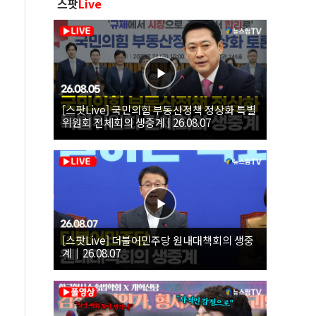
스팟
Live
[스팟Live] 국민의힘 부동산정책 정상화 특별
위원회 전체회의 생중계 | 26.08.07
[스팟Live] 더불어민주당 원내대책회의 생중
계｜26.08.07