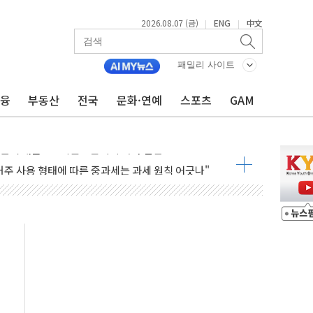
2026.08.07 (금)
ENG
中文
|
|
년 연속 MDRT 회원 수 세계 1위…국내 회원 34% 증가
코퓨처엠, LFP 장기공급 합의에 7%대 급등
패밀리 사이트
 멤버십 연계 배송 혜택 강화...새벽 배송 도입 예정
금융
부동산
전국
문화·연예
스포츠
GAM
 AI탭, 올해 안으로 부동산과 건강까지 영역 확장 예정
ILD CON SUMMIT 2026' 참가
반기 매출 245억원…순이익 흑자 전환
거주 사용 형태에 따른 중과세는 과세 원칙 어긋나"
 AI탭 월간 활성 이용자수 1000만 돌파
, "엔비디아와 공고한 파트너십 이어갈 예정"
개정 정통망법'에 항의 서한…"표현의 자유 위협"
점이 이끈 반등...2분기 영업이익 121% 급증
율 조작 의혹' 서울·경기·충북 선관위 등 추가 압수수색
들리 호텔 '키녹', 30일 2주년 기념 행사
 세제개편안 환영...RSU 세제지원 긍정 검토되길"