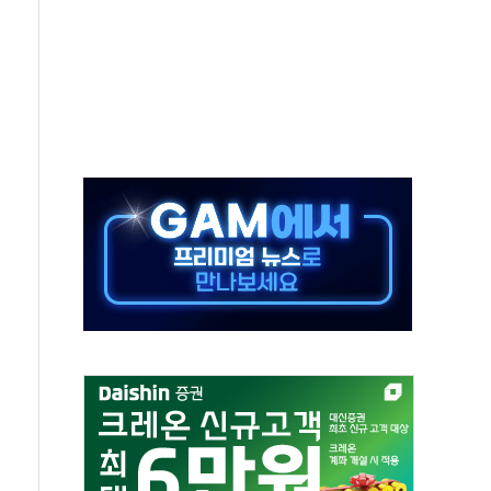
 대표, ESG경영대상 환경부분 최우수상 수상
장 제품 '매직키드', 출시 8개월에 매출 62억원"
광주, 美 관세 부과에 4%대 급등
RNA 백신 품질 분석 연구 국제학술지 게재
8월 한정판 3종 출시…총 89대 온라인 판매
나다서 1000만 달러 지원…전동 컴프레서 생산 확대