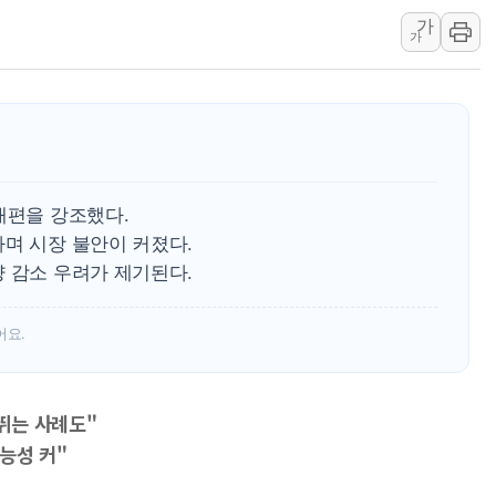
가
최영근 한국전광
가
뉴온 "어린이 성
[특징주] 태양
GC녹십자, m
BMW코리아, 
한온시스템, 캐
개편을 강조했다.
며 시장 불안이 커졌다.
 감소 우려가 제기된다.
어요.
뛰는 사례도"
능성 커"