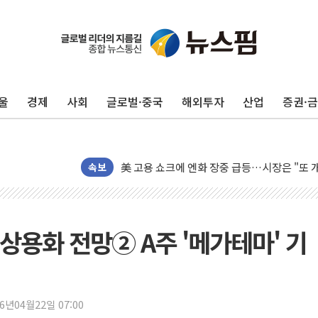
미 연준 매파 기세 꺾이나…고용 감소에 9월 
[종합] 이슬람 수니파 3국, '공동방위협정' 
트럼프, 백신·자폐증 행정명령 검토…"이르면
울
경제
사회
글로벌·중국
해외투자
산업
증권·
美 항소법원, 백악관 무도회장 공사 중단 명
이란 핵심 원유 수출항 '하르그섬', 최근 1주일
美 고용 쇼크에 엔화 장중 급등…시장은 "또 
[AI MY 뉴스] 뉴욕 반도체주 프리뷰...美 고
속보
뉴욕증시 프리뷰, 美 고용 쇼크에 금리 인상 
[종합] 美 7월 고용 2만3000명 감소 '쇼크'
[사진] 이슬람 수니파 3개국, 공동방위협정 
G 상용화 전망② A주 '메가테마' 기
뉴욕증시 개장 전 특징주...아틀라시안·클
보훈부, 미 DPAA와 MOU… "6·25 미군 실
트럼프 "금리 내려야"…파월 때와 달리 워시엔
26년04월22일 07:00
특정 정치인 측근 포항시 정책특보 내정설...포