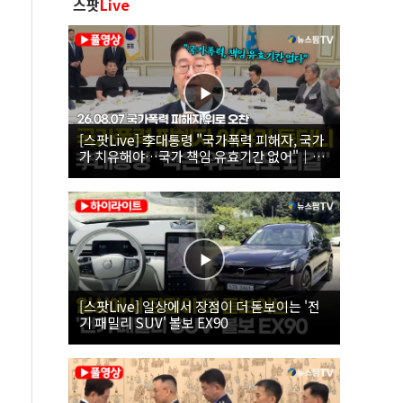
스팟
Live
[스팟Live] 李대통령 "국가폭력 피해자, 국가
가 치유해야…국가 책임 유효기간 없어"｜
26.08.07 국가폭력 피해자 위로 오찬
[스팟Live] 일상에서 장점이 더 돋보이는 '전
기 패밀리 SUV' 볼보 EX90