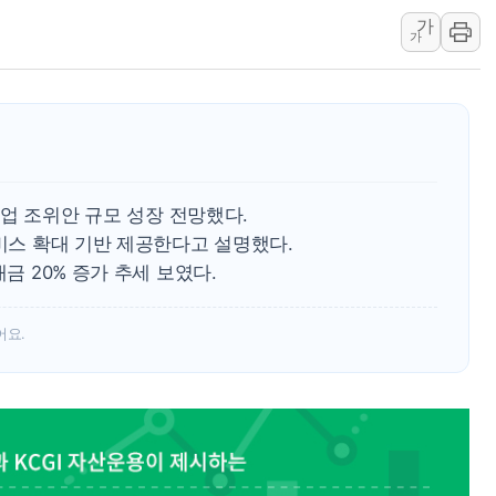
가
李 "해남 태양광, 대한민국 다음 100년 밑거
가
李 대통령, '6시간 마라톤 부동산 2차 회의'
트럼프, 中 겨냥 폴리실리콘 관세 15% 부과
[사진] 빈살만과 에르도안의 만남
이란와이어 "이란 최고지도자 위독…곧 사망
남동발전, 해남군에 국내 최대 규모 400MW 
 산업 조위안 규모 성장 전망했다.
서비스 확대 기반 제공한다고 설명했다.
금 20% 증가 추세 보였다.
어요.