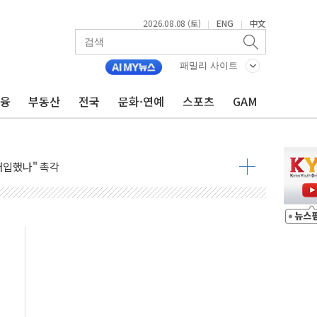
2026.08.08 (토)
ENG
中文
|
|
동결 전망 우세
체결… 이스라엘·이란 위협에 맞설 자체 억지력 강화
패밀리 사이트
 다음 주"
금융
부동산
전국
문화·연예
스포츠
GAM
령…트럼프 제동
 이상 '올스톱'… 美 해상봉쇄 영향
개입했나" 촉각
용 쇼크에 반도체주 '활짝'
우려 후퇴…나스닥 선물 1%대 상승
…9월 금리 인상 기대 후퇴
체결
라우드플레어·태양광주↑ VS 트레이드데스크·웬디스↓
종자 7359명 끝까지 찾겠다"
 톤 낮춰
항시 '시끌'