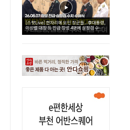
[스팟Live] 한자리에 모인 장군들...李대통령,
이상렬 대장 등 진급 장성 4명에 삼정검 수치
직접 수여｜26.08.07 장성 진급·삼정검 수치
수여식