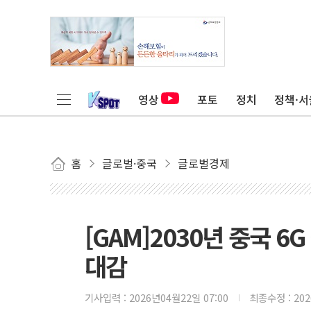
영상
포토
정치
정책·서
홈
글로벌·중국
글로벌경제
[GAM]2030년 중국 6
대감
기사입력 :
2026년04월22일 07:00
최종수정 :
20