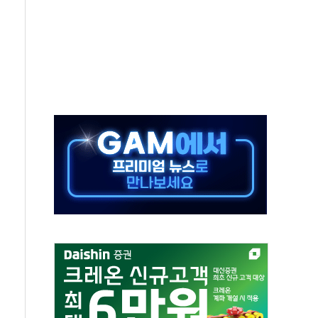
름…수도권 집중 완화 전환점"
 주재… "전폭적 공급 확대·속도전 총력"
…美 태양광주 급등
해도 놀랍지 않아"
태양광 착공…여의도 1.6배 규모