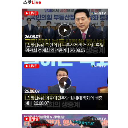
스팟
Live
[스팟Live] 국민의힘 부동산정책 정상화 특별
위원회 전체회의 생중계 | 26.08.07
[스팟Live] 더불어민주당 원내대책회의 생중
계｜26.08.07