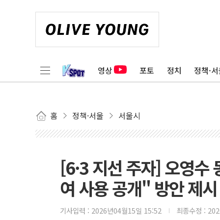
영상
포토
정치
정책·서
홈
정책·서울
서울시
[6·3 지선 주자] 오영
여 사용 공개" 방안 제시
기사입력 :
2026년04월15일 15:52
최종수정 :
20