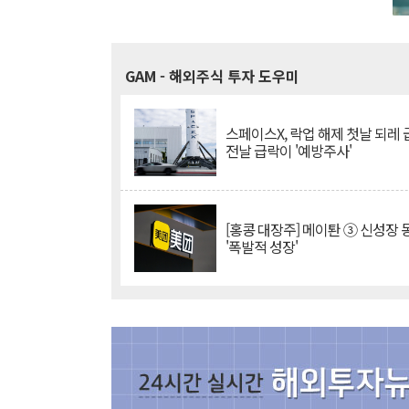
GAM
- 해외주식 투자 도우미
스페이스X, 락업 해제 첫날 되레 급
전날 급락이 '예방주사'
[홍콩 대장주] 메이퇀 ③ 신성장
'폭발적 성장'