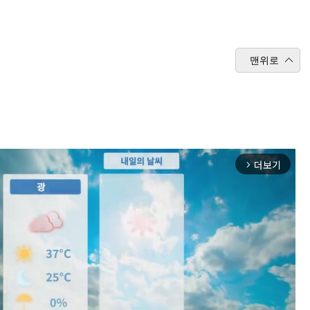
맨위로
더보기
arrow_forward_ios