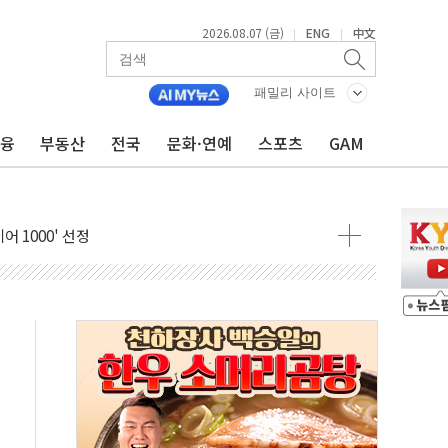
2026.08.07 (금)
ENG
中文
|
|
패밀리 사이트
금융
부동산
전국
문화·연예
스포츠
GAM
600개 매장 판매
자 장외거래 청산결제 인프라 구축 착수
 1000' 선정
폴드8' 전용 액세서리 출시
리츠 온라인 거래수수료 우대
SOL 팔란티어 커버드콜' ETF 주목
중대경보'…전국 49개 지역으로 확대
억원 돌파...취약계층 지원 확대
달러 건넨 韓기업 조사… "관세 무마용 뇌물 의혹"
품공사 등 20곳 '최우수'...인천환경공단 등 '부진'