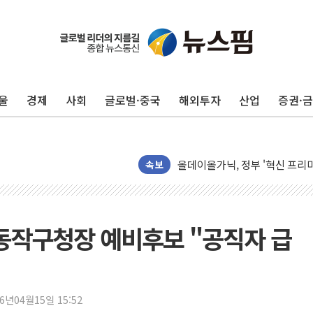
울
경제
사회
글로벌·중국
해외투자
산업
증권·
남성, 'NS AI LINK' 월마트 3
예탁결제원, 비상장주식·조각투
올데이올가닉, 정부 '혁신 프리미어
속보
엑스플러스, '갤럭시 Z 플립8·
삼성증권, 연금저축계좌 ETF·
신한자산운용, 팔란티어 급등에 '
수 동작구청장 예비후보 "공직자 급
강원·호남·대구경북 곳곳 '폭염
서금원, 상반기 미소금융 1600
美 민주, 트럼프 측에 200만 
26년04월15일 15:52
지방공기업 경영평가, 서울농수산식