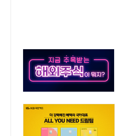
하는 '선봉'의 대민 봉사
미사일 1발 발사… 올해 10번째·42일 만 도발
 새 안보 위기… 반군·마약카르텔이 습득해 전투 활용
어선 구조
무해한 표면 부식 물질"
분만에 진화...외국인 노동자 숨져