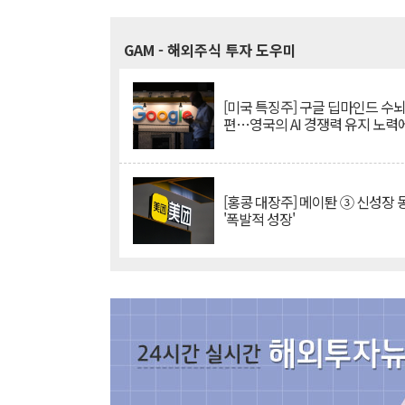
GAM
- 해외주식 투자 도우미
[미국 특징주] 구글 딥마인드 수
편…영국의 AI 경쟁력 유지 노력
[홍콩 대장주] 메이퇀 ③ 신성장
'폭발적 성장'