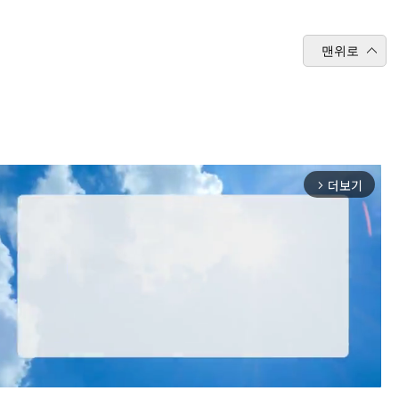
맨위로
더보기
arrow_forward_ios