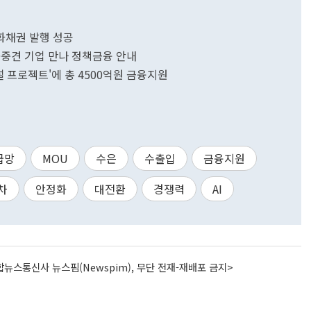
화채권 발행 성공
·중견 기업 만나 정책금융 안내
 프로젝트'에 총 4500억원 금융지원
급망
MOU
수은
수출입
금융지원
차
안정화
대전환
경쟁력
AI
뉴스통신사 뉴스핌(Newspim), 무단 전재-재배포 금지>