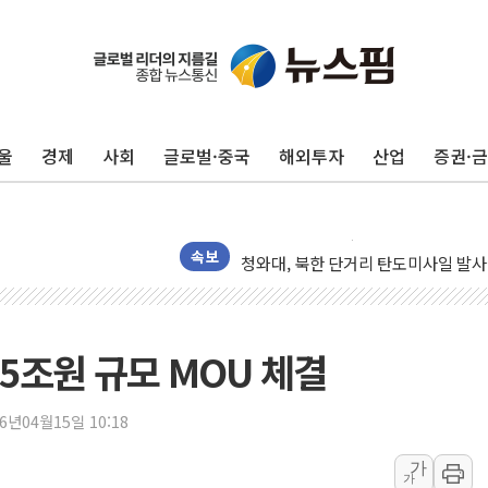
유럽증시, 견조한 실적 소화하며 대부분
리투아니아 국방 "러, 우크라 드론으로
구광모, 내주 실리콘밸리서 젠슨 황 
울
경제
사회
글로벌·중국
해외투자
산업
증권·
뉴욕증시 개장 전 특징주...모더나
김정관 장관 "영업이익 N% 성과급
뉴욕증시 프리뷰, 미 주가선물 AI주
청와대, 북한 단거리 탄도미사일 발사
속보
금값 7주 만에 최고…美 고용 둔화·
[인도증시] 중동 긴장 완화에 실적 호
러, 1인칭시점 드론으로 우크라 민간
5조원 규모 MOU 체결
[베트남 증시] 지수 하락 속 'DGC
'월가의 황제' 다이먼 "금융시장 레
26년04월15일 10:18
양주 섬유염색공장서 화재 1명 중상…
가
가
김정관 산업부 장관 "주 52시간 손봐