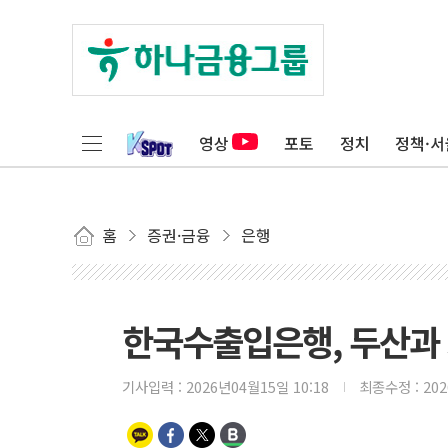
영상
포토
정치
정책·서
홈
증권·금융
은행
한국수출입은행, 두산과 
기사입력 :
2026년04월15일 10:18
최종수정 :
20