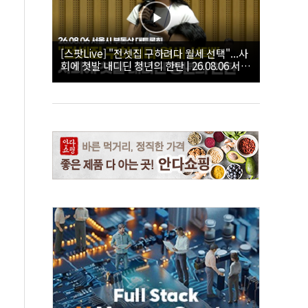
[스팟Live] "전셋집 구하려다 월세 선택"...사
회에 첫발 내디딘 청년의 한탄 | 26.08.06 서울
시 부동산 대토론회