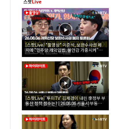
스팟
Live
[스팟Live] *풀영상* 이준석, 보완수사권 폐
지에 "민주당 개악입법, 불안감 가중시켜"｜
26.08.06 개혁신당 보완수사권 폐지 토론회
[스팟Live] '투미TV' 김제경이 내린 李정부 부
동산 정책 점수는? | 26.08.06 서울시 부동산
대토론회