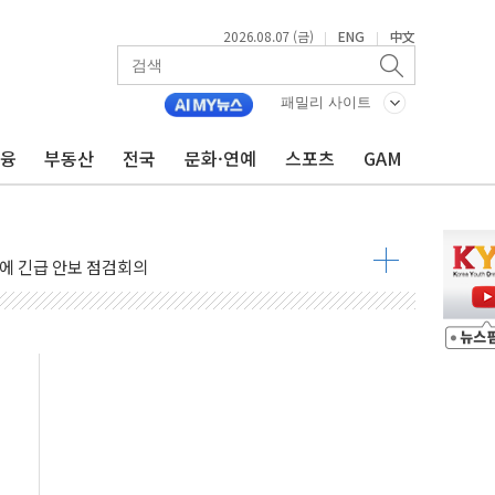
2026.08.07 (금)
ENG
中文
|
|
 상승… "2분기 기업 순이익 21% 증가" 전망
 나토 회원국 공격 검토… 거짓 깃발 작전"
패밀리 사이트
재회…로봇·AI 데이터센터·모빌리티 구체화
금융
부동산
전국
문화·연예
스포츠
GAM
·아이온큐·도어대시↑ VS 샌디스크·피그마·앱러빈↓
 반대…상법·자본시장법 개정 논의"
 차익실현 속 혼조세...웨스턴디지털·샌디스크↓
에 긴급 안보 점검회의
호르무즈 재개방 기대에 강세
조까지, 상승...호실적 보고 기업 상승세 뚜렷
인 '사파리' 공격… 시민들 공포감 극대화 전략
' 임시 주총 기대감에 홀로 상한가…마진 잔액은 사상 최고
버리지 위험수위…숨은 차입이 더 큰 변수"
대응 1단계 진압 중
야, 경쟁상대 中과 비교해야"