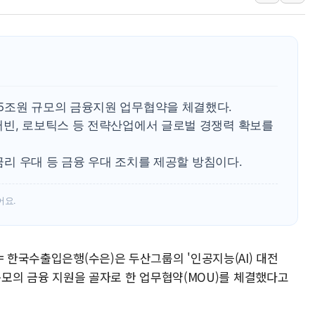
해군 1함대 창설 80주년…지역과 함께
[3보] 북, 원산서 동해로 단거리 탄도
우크라 드론 전술, 중남미 콜롬비아에
동해해경, 독도 해상서 부유물 감긴 
주한미군 "오산기지 누출, 백린 아닌 
5조원 규모의 금융지원 업무협약을 체결했다.
구미 폐염산처리업체서 불 2시간30여
터빈, 로보틱스 등 전략산업에서 글로벌 경쟁력 확보를
 금리 우대 등 금융 우대 조치를 제공할 방침이다.
어요.
= 한국수출입은행(수은)은 두산그룹의 '인공지능(AI) 대전
 규모의 금융 지원을 골자로 한 업무협약(MOU)를 체결했다고