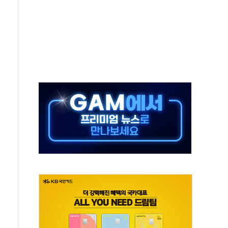
0% 적용하니…재건축보다 재개발 사업성 개선↑
콘텐츠 '소셜아이어워드' 대상 수상
PG 투입 비중 37%…하반기 확대 추진"
금 사라진다, OK·애큐온·페퍼만 남아
만에 서울서 40도 넘어
범…에너지 유니콘기업 본격 육성
에 54조 투자…D램·낸드 동시 증설