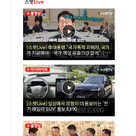
스팟
Live
[스팟Live] 李대통령 "국가폭력 피해자, 국가
가 치유해야…국가 책임 유효기간 없어"｜
26.08.07 국가폭력 피해자 위로 오찬
[스팟Live] 일상에서 장점이 더 돋보이는 '전
기 패밀리 SUV' 볼보 EX90