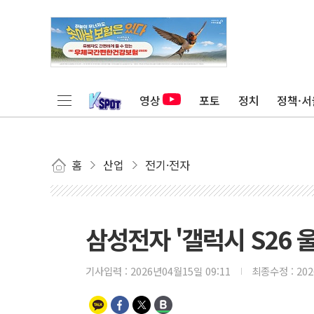
영상
포토
정치
정책·서
홈
산업
전기·전자
삼성전자 '갤럭시 S26 
기사입력 :
2026년04월15일 09:11
최종수정 :
20