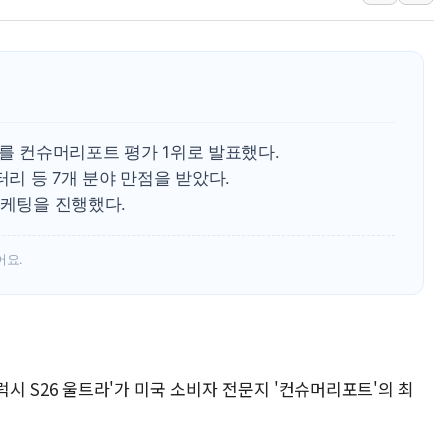
준공업지역 용적률 40
현대해상, 유튜브 양육 
[컨콜] 롯데케미칼, "L
대형 저축은행 4%대 예
서울 노원 40.2도…8년 
라를 컨슈머리포트 평가 1위로 발표했다.
한전, 한전기술지주 출
터리 등 7개 분야 만점을 받았다.
SK하이닉스, 용인·청주
마케팅을 진행했다.
어요.
럭시 S26 울트라'가 미국 소비자 전문지 '컨슈머리포트'의 최