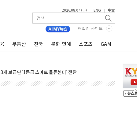
2026.08.07 (금)
ENG
中文
|
|
패밀리 사이트
…한화·흥국·한투 참여
주 52시간제 개선해야…기술격차 확대 막아야"
금융
부동산
전국
문화·연예
스포츠
GAM
약 타결…연봉 6.3% 인상
 등 8~9월 공연 라인업 공개
지 3개 보급단 '1등급 스마트 물류센터' 전환
 테라스 떨어져…SK에코플랜트 "전수 조사"
보 GAM - 맛보기편 (8/7)
다"...송영길·정청래·김민석, 호남 경선 앞두고 총력전
속도…"3분기 추가 방안 발표"
길·노량진·장위 서울 알짜 단지 주목
교 통합' 규탄 결의안 발의…이준석·한동훈 동참
노원구 어르신에 삼계탕 배식 봉사