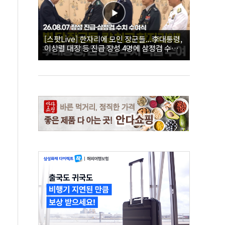
[스팟Live] 한자리에 모인 장군들...李대통령,
이상렬 대장 등 진급 장성 4명에 삼정검 수치
직접 수여｜26.08.07 장성 진급·삼정검 수치
수여식