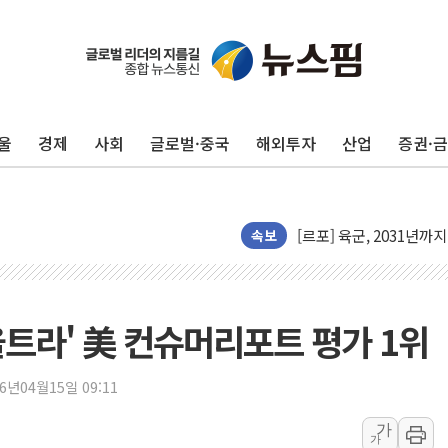
[인사] 공정거래위원회
KDB생명 본입찰 3파전
반도체공학회 "R&D직 
울
경제
사회
글로벌·중국
해외투자
산업
증권·
카카오, 2026년 임금협
현대카드, 박재범·실리카겔
[르포] 육군, 2031년까
속보
송도 신축 아파트서 외벽
깊이가 다른 글로벌 투자 정
"호남 없이 민주 당권 없
울트라' 美 컨슈머리포트 평가 1위
SK하이닉스, 주주환원 
'무순위' 기회 왔다…신
26년04월15일 09:11
野 의원 42명, '사관학
가
IPARK현대산업개발, 
가