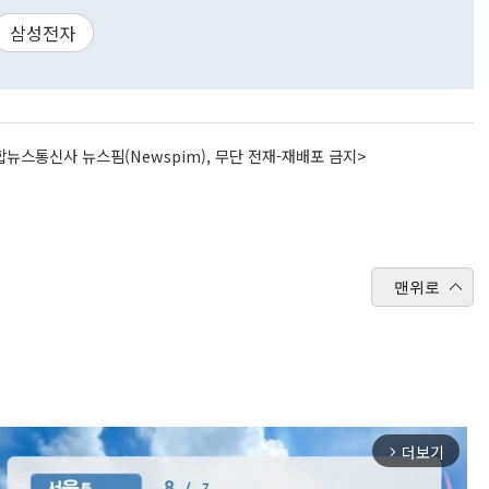
삼성전자
뉴스통신사 뉴스핌(Newspim), 무단 전재-재배포 금지>
맨위로
더보기
arrow_forward_ios