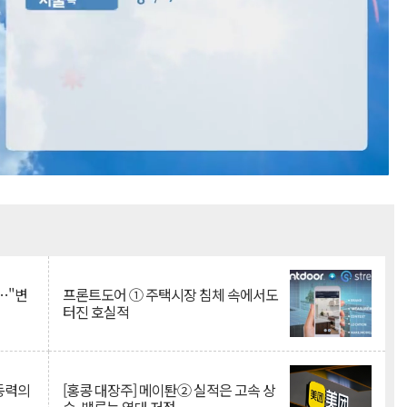
Mute
…"변
프론트도어 ① 주택시장 침체 속에서도
터진 호실적
 동력의
[홍콩 대장주] 메이퇀② 실적은 고속 상