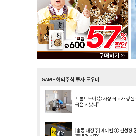
GAM
- 해외주식 투자 도우미
프론트도어 ② 사상 최고가 경신
곡점 지났다"
[홍콩 대장주] 메이퇀 ③ 신성장