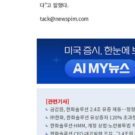
다"고 말했다.
tack@newspim.com
[관련기사]
금감원, 한화솔루션 2.4조 유증 제동…정
㈜한화, 한화솔루션 유상증자 120% 초과청약
한화솔루션·HMM, 개정 상법·노란봉투법
한화솔루션 CFO 대기발령 조치...'2.4조