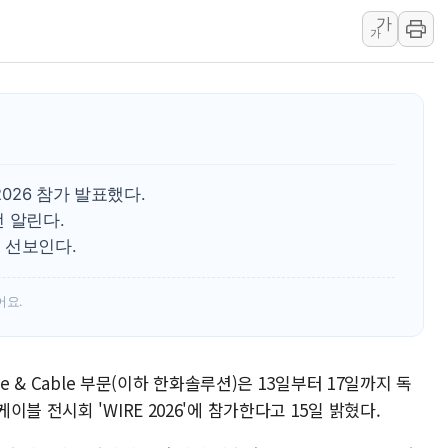
뉴욕증시 개장 전 특징주...모더나
가
가
김정관 장관 "영업이익 N% 성과급
뉴욕증시 프리뷰, 미 주가선물 AI주
청와대, 북한 단거리 탄도미사일 발사
금값 7주 만에 최고…美 고용 둔화·
[인도증시] 중동 긴장 완화에 실적 호
2026 참가 발표했다.
러, 1인칭시점 드론으로 우크라 민간
 알린다.
[베트남 증시] 지수 하락 속 'DGC
 선보인다.
'월가의 황제' 다이먼 "금융시장 레
양주 섬유염색공장서 화재 1명 중상…
어요.
e & Cable 부문(이하 한화솔루션)은 13일부터 17일까지 독
블 전시회 'WIRE 2026'에 참가한다고 15일 밝혔다.