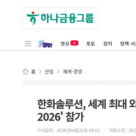
영상
포토
정치
정책·서
홈
산업
재계·경영
한화솔루션, 세계 최대 와
2026' 참가
기사입력 :
2026년04월15일 09:02
최종수정 :
20