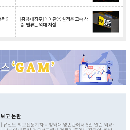
 동력의
[홍콩 대장주] 메이퇀② 실적은 고속 상
승, 밸류는 역대 저점
보고 논란
] 유신모 외교전문기자 = 청와대 영빈관에서 5일 열린 외교·