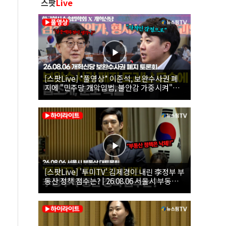
스팟
Live
[스팟Live] *풀영상* 이준석, 보완수사권 폐
지에 "민주당 개악입법, 불안감 가중시켜"｜
26.08.06 개혁신당 보완수사권 폐지 토론회
[스팟Live] '투미TV' 김제경이 내린 李정부 부
동산 정책 점수는? | 26.08.06 서울시 부동산
대토론회