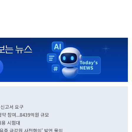
정신고서 요구
 참여...8439억원 규모
 적용 시험대
원 유증 금감원 사전협의' 발언 물의