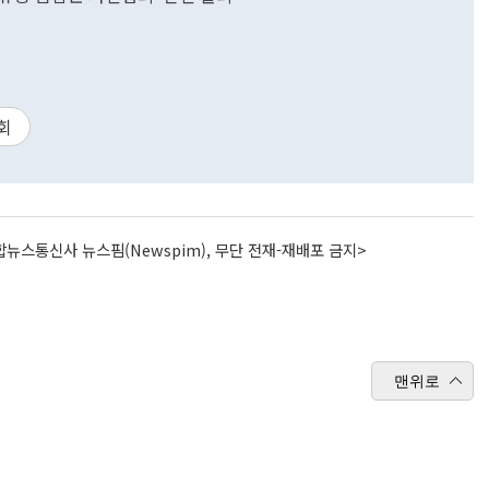
회
뉴스통신사 뉴스핌(Newspim), 무단 전재-재배포 금지>
맨위로