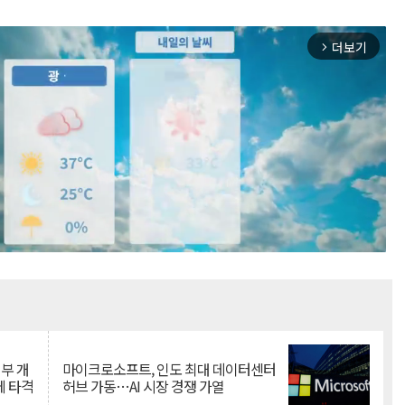
더보기
arrow_forward_ios
Mute
뇌부 개
마이크로소프트, 인도 최대 데이터센터
에 타격
허브 가동…AI 시장 경쟁 가열