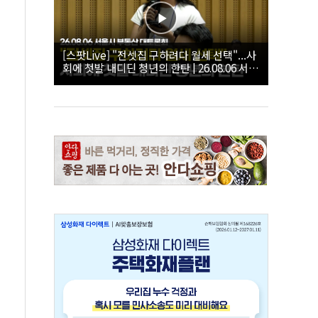
[스팟Live] "전셋집 구하려다 월세 선택"...사
회에 첫발 내디딘 청년의 한탄 | 26.08.06 서울
시 부동산 대토론회