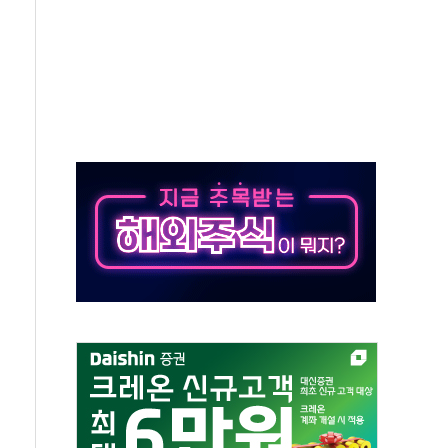
·아이온큐·도어대시↑ VS 샌디스크·피그마·앱러빈↓
 반대…상법·자본시장법 개정 논의"
 차익실현 속 혼조세...웨스턴디지털·샌디스크↓
에 긴급 안보 점검회의
호르무즈 재개방 기대에 강세
조까지, 상승...호실적 보고 기업 상승세 뚜렷
인 '사파리' 공격… 시민들 공포감 극대화 전략
' 임시 주총 기대감에 홀로 상한가…마진 잔액은 사상 최고
버리지 위험수위…숨은 차입이 더 큰 변수"
대응 1단계 진압 중