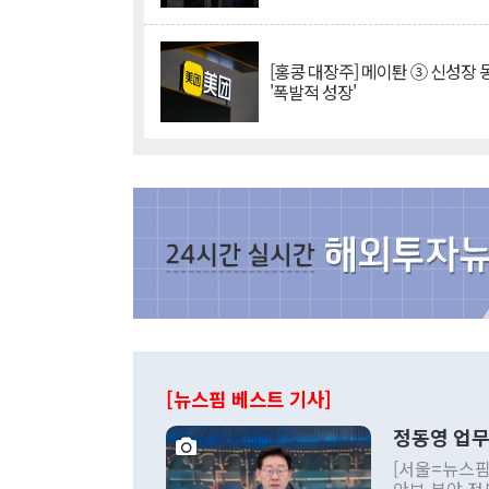
[홍콩 대장주] 메이퇀 ③ 신성장
'폭발적 성장'
[뉴스핌 베스트 기사]
정동영 업무
[서울=뉴스핌