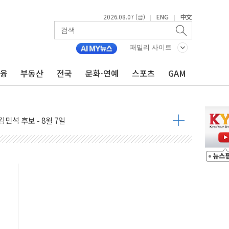
2026.08.07 (금)
ENG
中文
|
|
패밀리 사이트
금융
부동산
전국
문화·연예
스포츠
GAM
우 5거래일 랠리 '마침표'
의 막바지.."美와 직접 협상 없어"
민석 후보 - 8월 7일
차 회의…주택 공급 대책 막바지 조율할 듯
회견·주요 정당 - 8월 7일
 제한 추진…美 "통행 막을 권한 없어"
 상승… "2분기 기업 순이익 21% 증가" 전망
 나토 회원국 공격 검토… 거짓 깃발 작전"
재회…로봇·AI 데이터센터·모빌리티 구체화