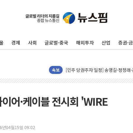
울
경제
사회
글로벌·중국
해외투자
산업
증권·
뉴욕증시, 유가·금리 부담에 하락…다
이란, 오만과 호르무즈 해협 재개방 합
[민주 당권주자 일정] 송영길·정청래·김
속보
李대통령, 오늘 부동산 정책 점검 2
[오늘의 정치일정] 8월 7일(금)
[오늘의 국회일정] 상임위·세미나·기자
이어·케이블 전시회 'WIRE
이란, 美·이스라엘 선박 호르무즈 통항
유럽증시, 견조한 실적 소화하며 대부분
리투아니아 국방 "러, 우크라 드론으로
26년04월15일 09:02
구광모, 내주 실리콘밸리서 젠슨 황 