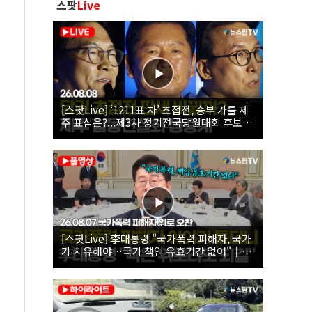
스팟
Live
[스팟Live] ‘1211표 차’ 초접전, 승부 가를 제
주 표심은?...제3차 정기전국당원대회 후보자
제주 합동연설회 생중계 | 26.08.08
[스팟Live] 李대통령 "국가폭력 피해자, 국가
가 치유해야…국가 책임 유효기간 없어"｜
26.08.07 국가폭력 피해자 위로 오찬