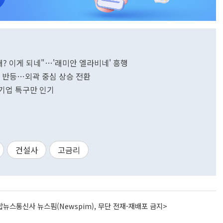
원대? 이게 되네"…'래미안 엘라비네' 흥행
만에 반등…외곽 중심 상승 전환
대기업 특구만 인기
건설사
고금리
뉴스통신사 뉴스핌(Newspim), 무단 전재-재배포 금지>