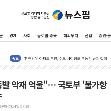
울
경제
사회
글로벌·중국
해외투자
산업
증권·
동해중부 전 해상 풍랑주의보…10일까지 최대 3.5m 높은
연일 폭염에 온열질환 사망 23명…정부, 비상대응기구 가
中 전방위 아파트 부양, 수도 베이징도 부동산 규제 철폐
인제 용대리 계곡서 수위 상승으로 피서객 7명 고립…전원
속보
동해시, 11~14일 '별똥별 멍' 운영…페르세우스 유성우 
강원 중·남부 동해안 시간당 50mm 이상 폭우…호우경보
청양 밭에서 일하던 90대 숨져…온열질환 여부 조사
중동발 악재 억울"… 국토부 '불가항
폭염에 車 운전면허 기능시험 오전 집중 편성…체감온도 3
수
李대통령, 'ISA·주가누르기 방지법' 전면 재검토 지시
'호우 특보' 경북 울진 시간당 20~30mm 강한 비...가뭄 
26년04월14일 07:19
주말 무더위·열대야 지속…내륙 곳곳 소나기