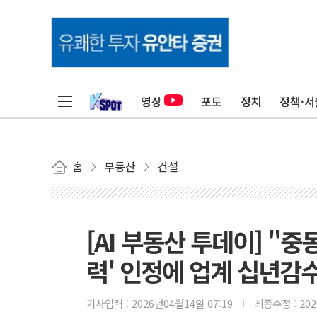
영상
포토
정치
정책·서
홈
부동산
건설
[AI 부동산 투데이] "
력' 인정에 업계 십년감
기사입력 :
2026년04월14일 07:19
최종수정 :
20