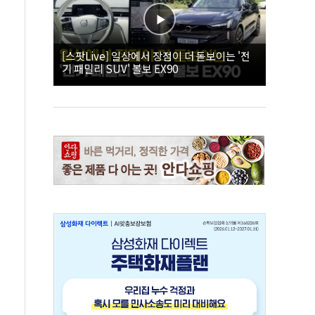
[스팟Live] 일상에서 장점이 더 돋보이는 '전
기 패밀리 SUV' 볼보 EX90