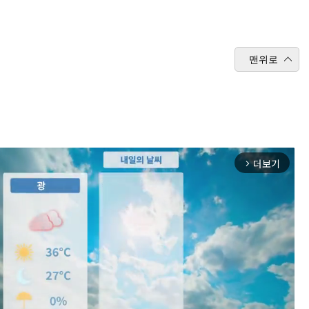
맨위로
더보기
arrow_forward_ios