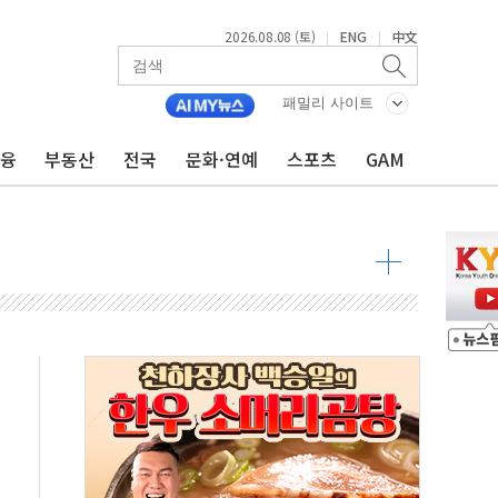
2026.08.08 (토)
ENG
中文
|
|
패밀리 사이트
금융
부동산
전국
문화·연예
스포츠
GAM
 물결
동
 구조
관측
 발효
8도 넘으면 중단
해소될 듯