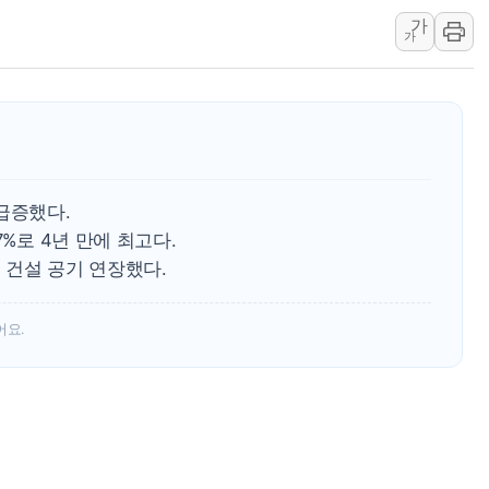
가
오세훈 "용산공원 주택 검토, 민주당 스스로 원칙 뒤집는 
가
충북 주말 무더위 지속…청주·진천 35도, 곳곳 소나기
10월 보완수사권 폐지·공소청 출범…피해자들 '범죄 사각
한상협, 업계 개인정보 보안 새판 짠다…'자율규제단체' 
민주당, 오늘 제주·인천 경선 발표...김민석 '재역전' vs 정
뉴욕증시, 고용 쇼크에 금리 인상 우려 후퇴…S&P500 
 급증했다.
트럼프, 쿡 연준 이사 해임 재추진…"26일까지 의혹 소명"
7%로 4년 만에 최고다.
유럽증시, 美 고용 예상 밖 부진에 연준 금리 인상 가능성 
 건설 공기 연장했다.
미 연준 매파 기세 꺾이나…고용 감소에 9월 동결 전망 우
어요.