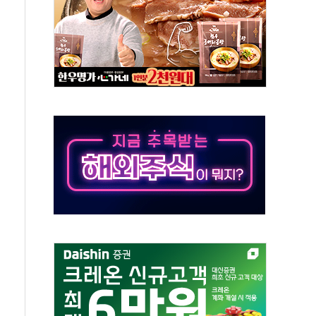
것"
지대' 우려
타진
청래 '격차 확대'
최고치
 요구
낮아지며 상승… STOXX 600 지수는 나흘 연속 최고치
세