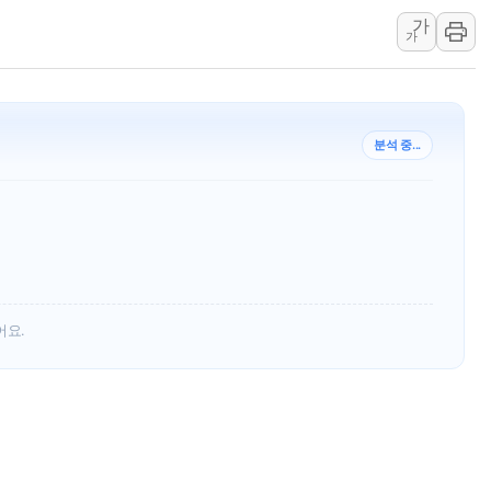
가
[속보] 민주, 강원 경선 결과 
가
정재헌 CEO, SKT 장기고
최태원, 노소영에 9440억
하나금융, 명동 소상공인에 
분석 중...
인천시 광복절 현수막 '태
병무청, 보충역 전면 손질…
홈플러스發 대형마트 판매,
윤준병·이해민 의원, '정부
'호우·산사태 주의보' 울진 
여야, 황희 '버스 하우스' 공
어요.