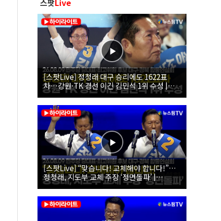
스팟
Live
[스팟Live] 정청래 대구 승리에도 1622표
차…강원·TK 경선 이긴 김민석 1위 수성 |
26.08.09 더불어민주당 당대표·최고위원 후
보 대구·경북 합동연설회
[스팟Live] “맞습니다! 교체해야 합니다!”…
정청래, 지도부 교체 주장 ‘정면돌파’ |
26.08.09 더불어민주당 당대표·최고위원 후
보 대구·경북 합동연설회