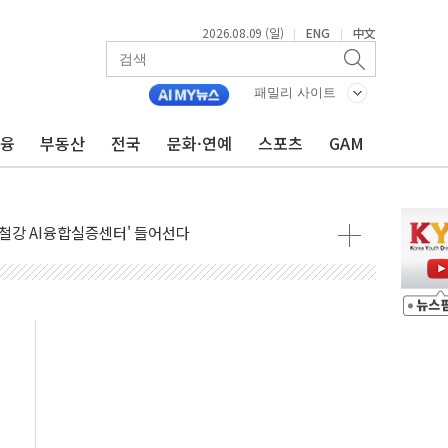
2026.08.09 (일)
ENG
中文
|
|
패밀리 사이트
금융
부동산
전국
문화·연예
스포츠
GAM
고 발생…작업자 1명 숨져
철강 AI융합실증센터' 들어선다
대 숨진 채 발견...경찰, 조사 중
1.48%p' 차 선두 유지...金 46.01% vs 鄭 44.53%
기 당선...합산득표율 68.63%
해 10대 구속…범행 후 반려견도 죽여
 정청래에 승리…金 48.54% vs 鄭 44.40%
경선 결과...김민석 48.54% 정청래 44.40%
발표...김민석 47.37% 정청래 45.71% 송영길 6.92%
발표...정청래 47.82% 김민석 46.35% 송영길 5.83%