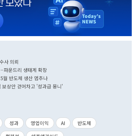
 수사 의뢰
재개…파운드리 생태계 확장
…5월 반도체 생산 멈추나
격 보상안 걷어차고 '성과급 몽니'
성과
영업이익
AI
반도체