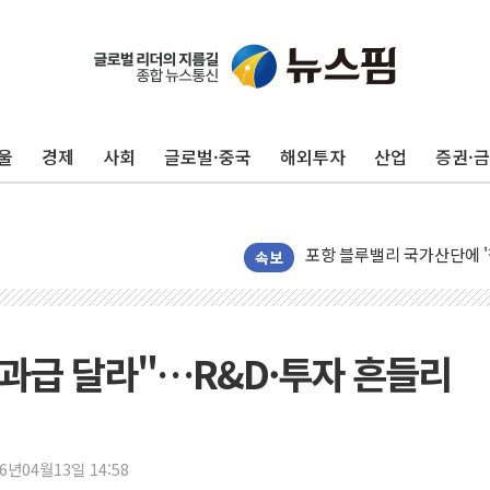
울
경제
사회
글로벌·중국
해외투자
산업
증권·
평택 진위면 공장서 질식사
포항 블루밸리 국가산단에 '
상주 낙동강 선착장 하류서 50
속보
[종합] 김민석, 정청래에 누적 '
민주당 경북도당위원장에 오중
인천서 말다툼 중 어머니 살
성과급 달라"…R&D·투자 흔들리
김민석, 강원·대구·경북 경선서
[속보] 민주, 강원·대구·경북 
[속보] 민주, 경북 경선 결과 
26년04월13일 14:58
[속보] 민주, 대구 경선 결과 