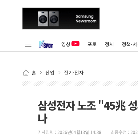
영상
포토
정치
정책·서
홈
산업
전기·전자
삼성전자 노조 "45兆 
나
기사입력 :
2026년04월13일 14:38
최종수정 :
20