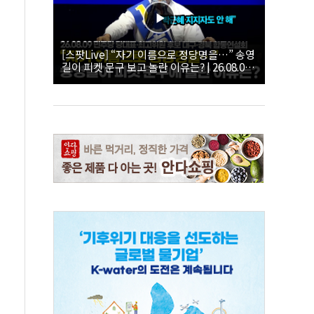
[스팟Live] “자기 이름으로 정당명을…” 송영
길이 피켓 문구 보고 놀란 이유는? | 26.08.09
더불어민주당 당대표·최고위원 후보 대구·경
북 합동연설회