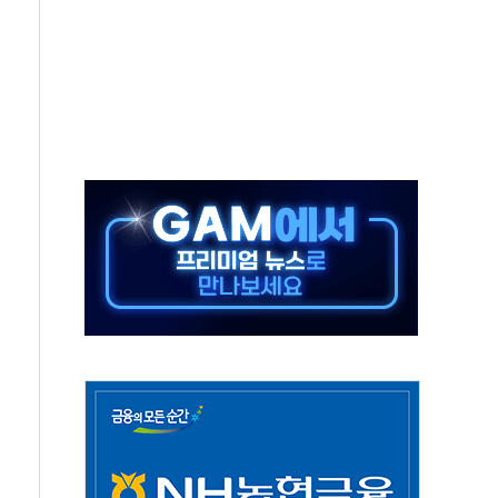
발표...김민석 50.30% 정청래 41.94% 송영길 7.76%
객 400명 맞이…"마음 잇는 시간 되길"
 지급 확정되나…재상고 앞두고 막판 셈법
'행복상자' 전달
극기 거꾸로' 논란…이틀만에 철거
 예술·체육요원 최대 33% 감축
 역대 최대폭 감소한 9.4%↓…유통업계 양극화 심화
 특사'로 콜롬비아 대통령 취임식 참석
시간당 30mm 강한 비...호우 피해 없어
방…野 "청년 우롱 기괴" vs 與 "송구한 해프닝"