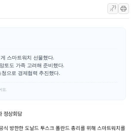
가
보로노이, 폐암 치료제 'VRN
가
푸본현대생명, 육군 3군단과
교보생명, '교보K-맞춤건강
벼랑 끝 선 '동전주' 무더기
1순위보다 낮은 특별공급 
컴투스 '제우스: 오만의 신'
에게 스마트워치 선물했다.
네이버 클립, 시청 만으로 
 망토도 가족 고려해 준비했다.
초청으로 경제협력 추진했다.
어요.
와 정상회담
일 공식 방한한 도날드 투스크 폴란드 총리를 위해 스마트워치를