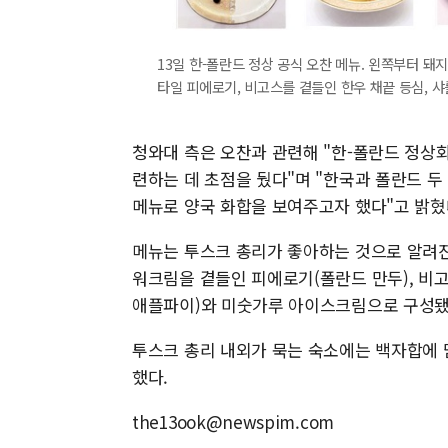
13일 한-폴란드 정상 공식 오찬 메뉴. 왼쪽부터 돼
타일 피에로기, 비고스를 곁들인 한우 채끝 등심, 
청와대 측은 오찬과 관련해 "한-폴란드 정상회
련하는 데 초점을 뒀다"며 "한국과 폴란드 두
메뉴로 양국 화합을 보여주고자 했다"고 밝혔
메뉴는 투스크 총리가 좋아하는 것으로 알려진
워크림을 곁들인 피에로기(폴란드 만두), 비
애플파이)와 미숫가루 아이스크림으로 구성됐
투스크 총리 내외가 묵는 숙소에는 백자합에 
했다.
the13ook@newspim.com