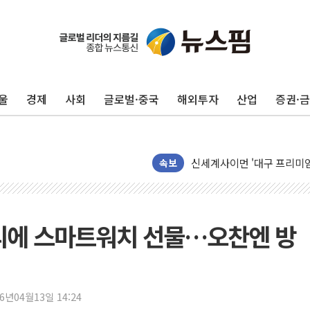
경찰, 9월부터 '가족 사건'
포스코홀딩스, 포스코인터·D
울
경제
사회
글로벌·중국
해외투자
산업
증권·
태국 학교서 중학생 총기 난사
40.2도 찍은 서울 등 폭염
"文정부 악몽 재현 안돼"..
신세계사이먼 '대구 프리미엄 
속보
李대통령, 호우 피해 경북 
'변기 수리' 집주인에게 흉기
워트, 상반기 영업이익 30
총리에 스마트워치 선물…오찬엔 방
프롬바이오, 10일 거래 재
NH농협생명, 농작업 중 온
아바코, 2분기 매출 120억원
26년04월13일 14:24
랩지노믹스 "디엑솜과 美 암