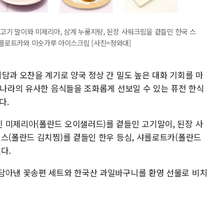
지고기 말이와 미제리아, 삼계 누룽지탕, 된장 사워크림을 곁들인 한국 스
샤를로트카와 미숫가루 아이스크림 [사진=청와대]
담과 오찬을 계기로 양국 정상 간 밀도 높은 대화 기회를 마
 나라의 유사한 음식들을 조화롭게 선보일 수 있는 퓨전 한식
다.
 미제리아(폴란드 오이샐러드)를 곁들인 고기말이, 된장 사
고스(폴란드 김치찜)를 곁들인 한우 등심, 샤를로트카(폴란드
다.
담아낸 꽃송편 세트와 한국산 과일바구니를 환영 선물로 비치