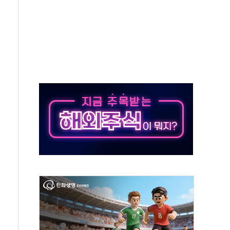
11' 캐나다 IND 신청
 군 장병 금융교육·전역 지원 협약
보험' 6개월 배타적사용권 획득
 상폐 위기…관리종목 우려 지정예고 총 63개
경쟁률… 실수요자 관심
 26일 출시, 유저의 캐릭터가 AI로 플레이한다
혜택 얻는 피드코인 이벤트 진행