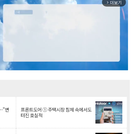
더보기
arrow_forward_ios
Mute
…"변
프론트도어 ① 주택시장 침체 속에서도
터진 호실적