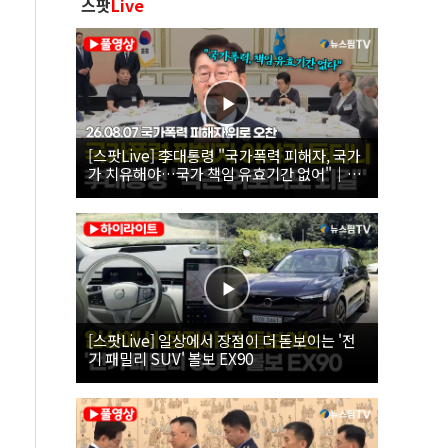
스팟
Live
[스팟Live] 李대통령 "국가폭력 피해자, 국가
가 치유해야…국가 책임 유효기간 없어"｜
26.08.07 국가폭력 피해자 위로 오찬
[스팟Live] 일상에서 장점이 더 돋보이는 '전
기 패밀리 SUV' 볼보 EX90