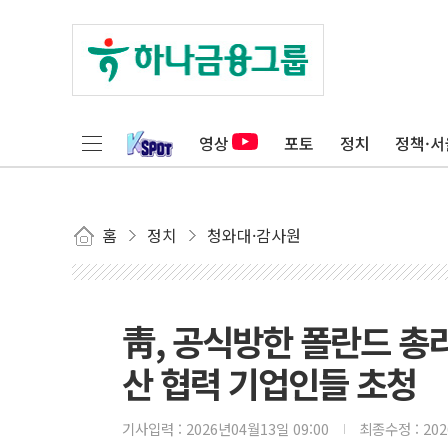
영상
포토
정치
정책·서
홈
정치
청와대·감사원
靑, 공식방한 폴란드 
산 협력 기업인들 초청
기사입력 :
2026년04월13일 09:00
최종수정 :
20