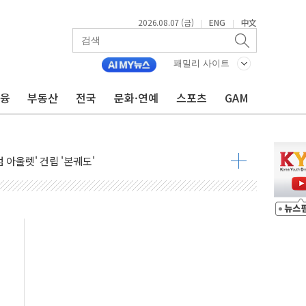
2026.08.07 (금)
ENG
中文
|
|
 못 맡는다…상피제 실시
패밀리 사이트
X 지분 일부 매각
금융
부동산
전국
문화·연예
스포츠
GAM
...최소 7명 사망
중대경보 해제…누적 온열질환자 2872명
.李 부동산 세제안에 與 내부서 '총선·대선 직격탄' 우려
아울렛' 건립 '본궤도'
안동·의성 특별재난지역 선포
 휘두른 30대 세입자…경찰, 현행범 체포
억원
개…"재무구조 개편"
열질환 보장…폭염기 신속 보상 강화
 진단 분야 독점 라이선스 계약"