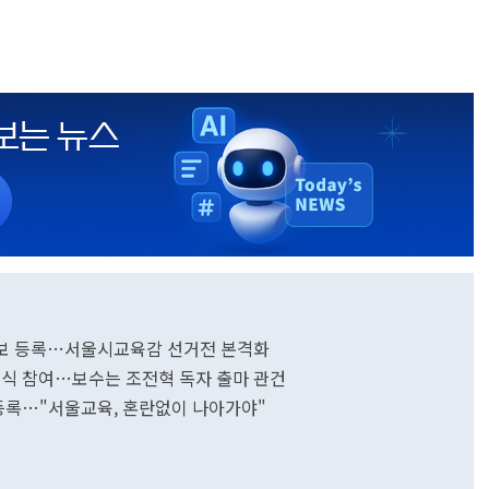
예비후보 등록…서울시교육감 선거전 본격화
정근식 참여…보수는 조전혁 독자 출마 관건
 등록…"서울교육, 혼란없이 나아가야"