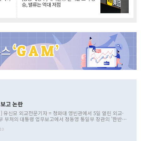
승, 밸류는 역대 저점
보고 논란
] 유신모 외교전문기자 = 청와대 영빈관에서 5일 열린 외교·
부 부처의 대통령 업무보고에서 정동영 통일부 장관의 '한반도
 구상'과 업무보고 발언이 논란을 빚고 있다. 이날 정 장관의
10
정부 내 조율을 거치지 않은 사안을 정책으로 추진하겠다고 공
는가 하면 사실 관계에 맞지 않은 설명도 있었다. 이재명 대통