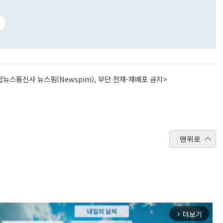
뉴스통신사 뉴스핌(Newspim), 무단 전재-재배포 금지>
맨위로
더보기
arrow_forward_ios