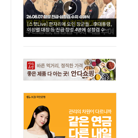
[스팟Live] 한자리에 모인 장군들...李대통령,
이상렬 대장 등 진급 장성 4명에 삼정검 수치
직접 수여｜26.08.07 장성 진급·삼정검 수치
수여식