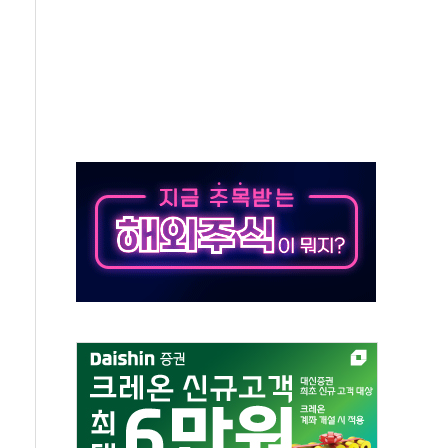
·태양광주↑ VS 트레이드데스크·웬디스↓
 끝까지 찾겠다"
중 완화 전환점"
적 공급 확대·속도전 총력"
 급등
않아"