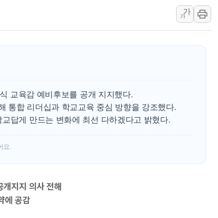
[사진] 이슬람 수니파 3개국, 공동방위협정 체결
가
가
뉴욕증시 개장 전 특징주...아틀라시안·클라우드플레어
보훈부, 미 DPAA와 MOU… "6·25 미군 실종자 7359명
트럼프 "금리 내려야"…파월 때와 달리 워시엔 톤 낮춰
특정 정치인 측근 포항시 정책특보 내정설...포항시 '시끌'
李 "해남 태양광, 대한민국 다음 100년 밑거름…수도권 집
정근식 교육감 예비후보를 공개 지지했다.
李 대통령, '6시간 마라톤 부동산 2차 회의' 주재… "전폭
 통합 리더십과 학교교육 중심 방향을 강조했다.
트럼프, 中 겨냥 폴리실리콘 관세 15% 부과…美 태양광주
학교답게 만드는 변화에 최선 다하겠다고 밝혔다.
[사진] 빈살만과 에르도안의 만남
이란와이어 "이란 최고지도자 위독…곧 사망해도 놀랍지 
어요.
 공개지지 의사 전해
약에 공감