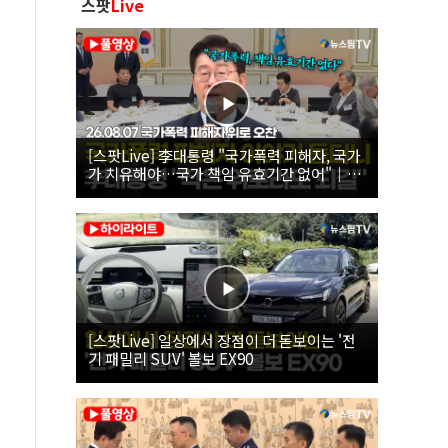
스팟
Live
[스팟Live] 李대통령 "국가폭력 피해자, 국가
가 치유해야…국가 책임 유효기간 없어"｜
26.08.07 국가폭력 피해자 위로 오찬
[스팟Live] 일상에서 장점이 더 돋보이는 '전
기 패밀리 SUV' 볼보 EX90