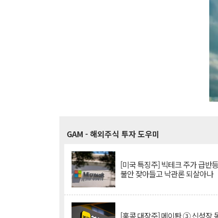
GAM
- 해외주식 투자 도우미
[미국 특징주] 빅테크 주가 급반등..
불안 잦아들고 낙관론 되살아나
[홍콩 대장주] 메이퇀 ③ 신성장