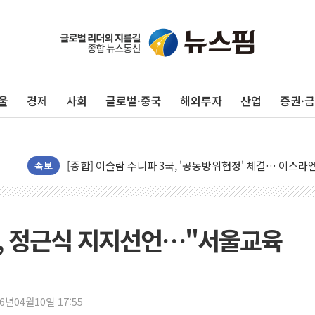
울
경제
사회
글로벌·중국
해외투자
산업
증권·
유럽증시, 美 고용 예상 밖 부진에 연준 금리 인상 가능성 
미 연준 매파 기세 꺾이나…고용 감소에 9월 동결 전망 우
[종합] 이슬람 수니파 3국, '공동방위협정' 체결… 이스라
속보
트럼프, 백신·자폐증 행정명령 검토…"이르면 다음 주"
美 항소법원, 백악관 무도회장 공사 중단 명령…트럼프 제
이란 핵심 원유 수출항 '하르그섬', 최근 1주일 이상 '올스
인, 정근식 지지선언…"서울교육
美 고용 쇼크에 엔화 장중 급등…시장은 "또 개입했나" 촉
[AI MY 뉴스] 뉴욕 반도체주 프리뷰...美 고용 쇼크에 반도
뉴욕증시 프리뷰, 美 고용 쇼크에 금리 인상 우려 후퇴…나
26년04월10일 17:55
[종합] 美 7월 고용 2만3000명 감소 '쇼크'…9월 금리 인