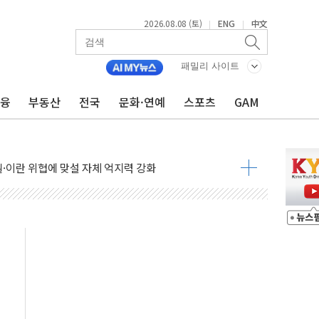
2026.08.08 (토)
ENG
中文
|
|
패밀리 사이트
금융
부동산
전국
문화·연예
스포츠
GAM
낮아지며 상승… STOXX 600 지수는 나흘 연속 최고치
세
엘·이란 위협에 맞설 자체 억지력 강화
동
톱'… 美 해상봉쇄 영향
각
체주 '활짝'
스닥 선물 1%대 상승
상 기대 후퇴