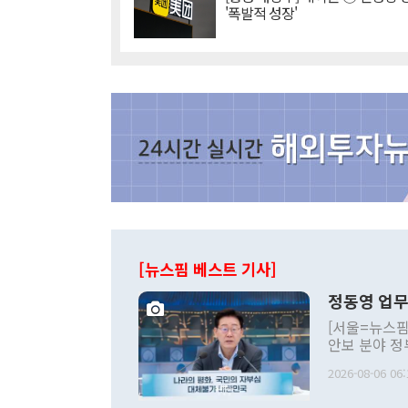
'폭발적 성장'
[뉴스핌 베스트 기사]
정동영 업무
[서울=뉴스핌
안보 분야 정
평화공존 발전
2026-08-06 06:
발언 중에는 
언한 것이 있