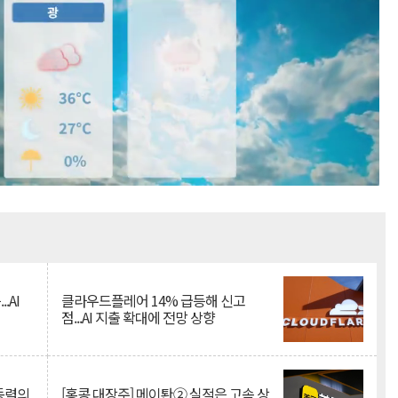
Mute
.AI
클라우드플레어 14% 급등해 신고
점...AI 지출 확대에 전망 상향
 동력의
[홍콩 대장주] 메이퇀② 실적은 고속 상