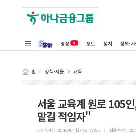
영상
포토
정치
정책·서
홈
정책·서울
교육
서울 교육계 원로 105
맡길 적임자"
기사입력 :
2026년04월10일 17:55
최종수정 :
20