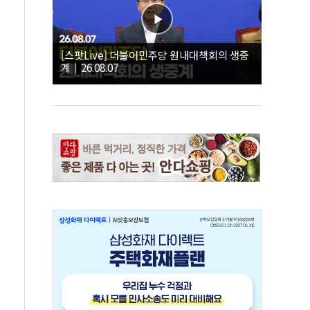
[스팟Live] 더불어민주당 원내대책회의 생중
계｜26.08.07