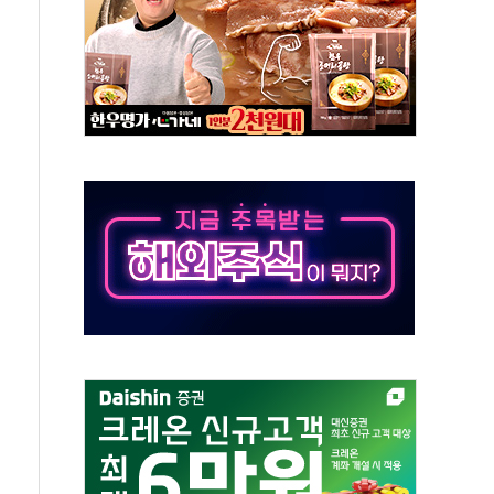
'닥터 코퍼'가 말하는 경기 신호가 달라졌다
노선 재개...3년 2개월 만
모 美 전력 케이블 수주
 동반 강세…배터리3사 일제히 상승
 구로병원과 AI 정밀의료 협력
 3년 더...중기부, '피터팬 증후군' 완화 나선다
흑자 전환·LFP 공급 본격화에 15%대 급등
8월 7일]
0억" 드파인 아르티아 15가구 '줍줍' 나왔다