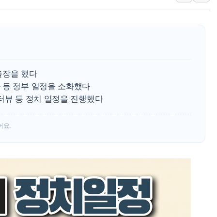
구리값 사상 최고치…
에어프레미아, 호치민 
티엠씨, 220억원 규
[특징주] 2차전지주
디티앤씨알오, 고려대
출장을 했다
中企 졸업해도 세제혜택
 등 정부 일정을 소화했다
터뷰 등 정치 일정을 진행했다
[특징주] 엘앤에프, 
[글로벌 마켓 리포트 
어요.
[인사] 기획예산처
"'국평' 분양가가 3