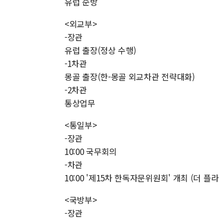
유럽 순방
<외교부>
-장관
유럽 출장(정상 수행)
-1차관
몽골 출장(한-몽골 외교차관 전략대화)
-2차관
통상업무
<통일부>
-장관
10:00 국무회의
-차관
10:00 '제15차 한독자문위원회' 개최 (더 플
<국방부>
-장관